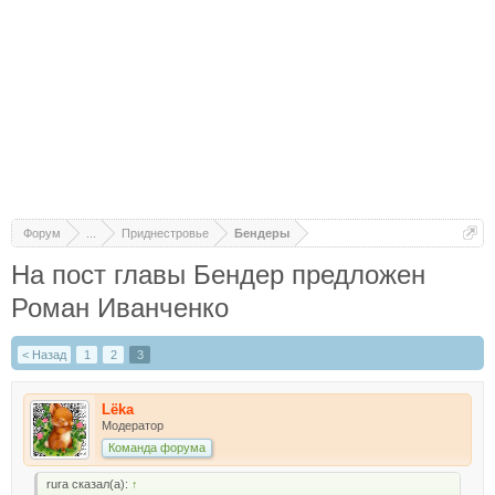
Форум
...
Приднестровье
Бендеры
На пост главы Бендер предложен
Роман Иванченко
< Назад
1
2
3
Lёka
Модератор
Команда форума
rura сказал(а):
↑