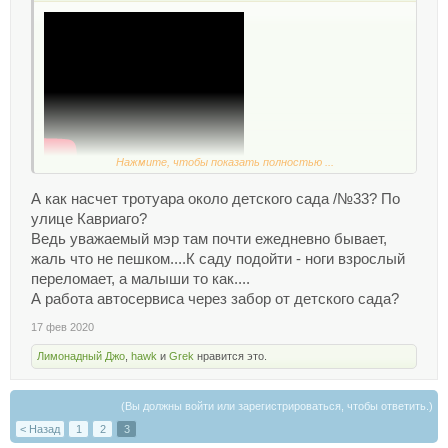
Нажмите, чтобы показать полностью ...
А как насчет тротуара около детского сада /№33? По
улице Кавриаго?
Ведь уважаемый мэр там почти ежедневно бывает,
жаль что не пешком....К саду подойти - ноги взрослый
переломает, а малыши то как....
А работа автосервиса через забор от детского сада?
17 фев 2020
Лимонадный Джо
,
hawk
и
Grek
нравится это.
(Вы должны войти или зарегистрироваться, чтобы ответить.)
< Назад
1
2
3