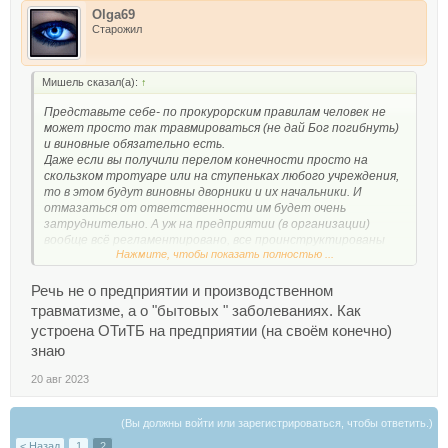
Olga69
Старожил
Мишель сказал(а):
↑
Представьте себе- по прокурорским правилам человек не
может просто так травмироваться (не дай Бог погибнуть)
и виновные обязательно есть.
Даже если вы получили перелом конечности просто на
скользком тротуаре или на ступеньках любого учреждения,
то в этом будут виновны дворники и их начальники. И
отмазаться от ответственности им будет очень
затруднительно. А уж на предприятии (в организации)
вообще всё регламентировано, все проинструктированы
Нажмите, чтобы показать полностью ...
под роспись, действует целая система приказов и правил.
Мышш не проскочит, в смысле, как там... "Жизнь и здоровье
работающего имеет приоритетное значение по
Речь не о предприятии и производственном
отношению к любым результатам производственной
травматизме, а о "бытовых " заболеваниях. Как
деятельности", вот!
устроена ОТиТБ на предприятии (на своём конечно)
знаю
20 авг 2023
(Вы должны войти или зарегистрироваться, чтобы ответить.)
< Назад
1
2