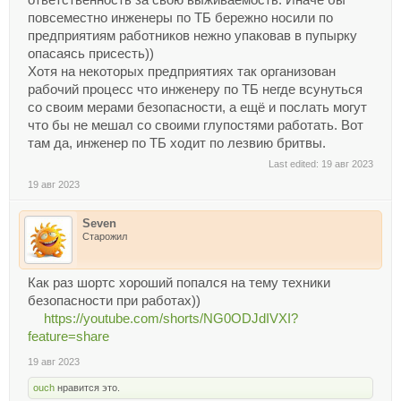
ответственность за свою выживаемость. Иначе бы
повсеместно инженеры по ТБ бережно носили по
предприятиям работников нежно упаковав в пупырку
опасаясь присесть))
Хотя на некоторых предприятиях так организован
рабочий процесс что инженеру по ТБ негде всунуться
со своим мерами безопасности, а ещё и послать могут
что бы не мешал со своими глупостями работать. Вот
там да, инженер по ТБ ходит по лезвию бритвы.
Last edited:
19 авг 2023
19 авг 2023
Seven
Старожил
Как раз шортс хороший попался на тему техники
безопасности при работах))
https://youtube.com/shorts/NG0ODJdIVXI?
feature=share
19 авг 2023
ouch
нравится это.