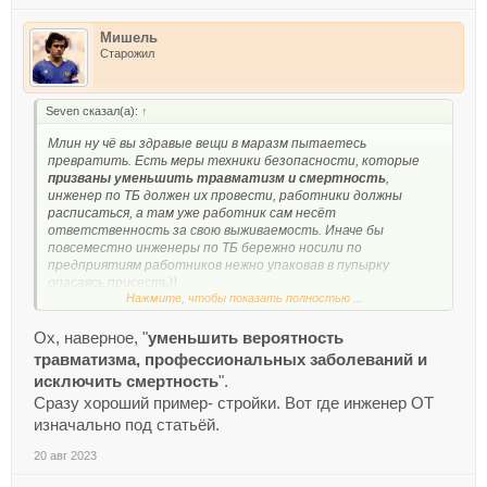
Мишель
Старожил
Seven сказал(а):
↑
Млин ну чё вы здравые вещи в маразм пытаетесь
превратить. Есть меры техники безопасности, которые
призваны уменьшить травматизм и смертность
,
инженер по ТБ должен их провести, работники должны
расписаться, а там уже работник сам несёт
ответственность за свою выживаемость. Иначе бы
повсеместно инженеры по ТБ бережно носили по
предприятиям работников нежно упаковав в пупырку
опасаясь присесть))
Нажмите, чтобы показать полностью ...
Хотя на некоторых предприятиях так организован рабочий
процесс что инженеру по ТБ негде всунуться со своим
мерами безопасности, а ещё и послать могут что бы не
Ох, наверное, "
уменьшить вероятность
мешал со своими глупостями работать. Вот там да,
травматизма, профессиональных заболеваний и
инженер по ТБ ходит по лезвию бритвы.
исключить смертность
".
Сразу хороший пример- стройки. Вот где инженер ОТ
изначально под статьёй.
20 авг 2023