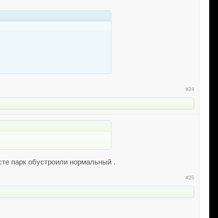
#24
есте парк обустроили нормальный .
#25