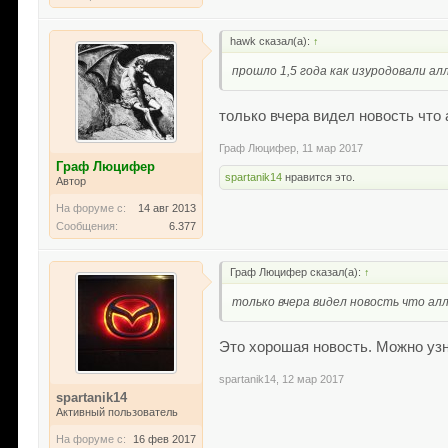
hawk сказал(а):
↑
прошло 1,5 года как изуродовали алле
только вчера видел новость что
Граф Люцифер
,
11 мар 2017
Граф Люцифер
spartanik14
нравится это.
Автор
На форуме с:
14 авг 2013
Сообщения:
6.377
Граф Люцифер сказал(а):
↑
только вчера видел новость что ал
Это хорошая новость. Можно узн
spartanik14
,
12 мар 2017
spartanik14
Активный пользователь
На форуме с:
16 фев 2017