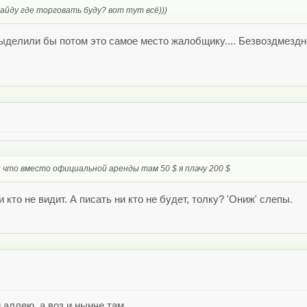
айду где торговать буду? вот тут всё)))
выделили бы потом это самое место жалобщику.... Безвоздмездн
и что вместо официальной аренды там 50 $ я плачу 200 $
и кто не видит. А писать ни кто не будет, толку? 'Ониж' слепы.
аллею, а воз и нынче там......