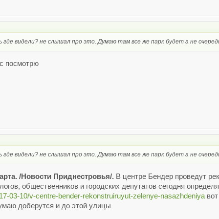
 где видели? не слышал про это. Думаю там все же парк будет а не очеред
ас посмотрю
 где видели? не слышал про это. Думаю там все же парк будет а не очеред
арта. /Новости Приднестровья/.
В центре Бендер проведут ре
логов, общественников и городских депутатов сегодня определя
/17-03-10/v-centre-bender-rekonstruiruyut-zelenye-nasazhdeniya
вот 
думаю доберутся и до этой улицы