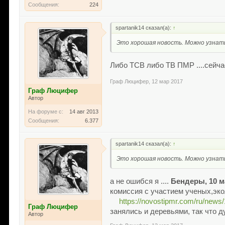
Сообщения:
224
spartanik14 сказал(а):
↑
Это хорошая новость. Можно узнать
Либо ТСВ либо ТВ ПМР ....сейч
Граф Люцифер
,
12 мар 2017
Граф Люцифер
Автор
На форуме с:
14 авг 2013
Сообщения:
6.377
spartanik14 сказал(а):
↑
Это хорошая новость. Можно узнать
а не ошибся я ....
Бендеры, 10 м
комиссия с участием ученых,эко
https://novostipmr.com/ru/news
Граф Люцифер
занялись и деревьями, так что 
Автор