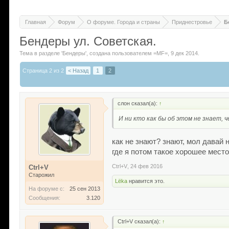
Главная
Форум
О форуме. Города и страны
Приднестровье
Б
Бендеры ул. Советская.
Тема в разделе '
Бендеры
'
, создана пользователем
=MF=
,
9 дек 2014
.
Страница 2 из 2
< Назад
1
2
слон сказал(а):
↑
И ни кто как бы об этом не знает,
как не знают? знают, мол давай 
где я потом такое хорошее место 
Ctrl+V
,
24 фев 2016
Ctrl+V
Старожил
Lёka
нравится это.
На форуме с:
25 сен 2013
Сообщения:
3.120
Ctrl+V сказал(а):
↑