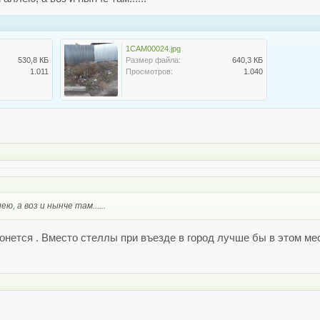
1CAM00024.jpg
530,8 КБ
Размер файла:
640,3 КБ
1.011
Просмотров:
1.040
ю, а воз и нынче там......
ронется . Вместо стеллы при въезде в город лучше бы в этом м