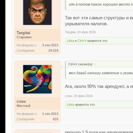
где я потом такое хорошее место н
Так вот эти самые структуры и 
укрывателя налогов.
Targitai
,
24 фев 2016
Targitai
Старожил
Lёka
и
Ctrl+V
нравится это.
На форуме с:
3 сен 2013
Сообщения:
24.019
Ctrl+V сказал(а):
↑
мол давай напиши заявление и укаж
Ага, около 90% так арендуют, а н
слон
,
24 фев 2016
слон
Lёka
нравится это.
Местный
На форуме с:
1 сен 2013
Сообщения:
610
прошло 1,5 года как изуродовали 