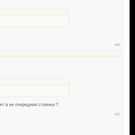
#26
ет а не очередная стоянка ?
#27