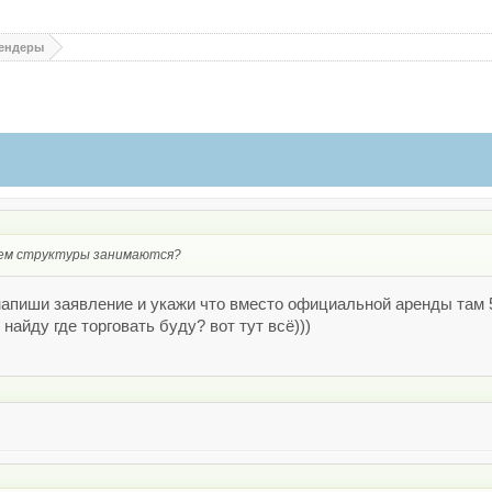
ендеры
 чем структуры занимаются?
напиши заявление и укажи что вместо официальной аренды там 50 
найду где торговать буду? вот тут всё)))