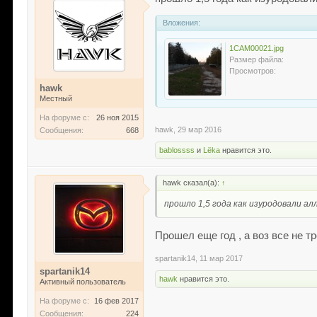
Вложения:
1CAM00021.jpg
Размер файла:
Просмотров:
hawk
Местный
На форуме с:
26 ноя 2015
hawk
,
29 мар 2016
Сообщения:
668
bablossss
и
Lёka
нравится это.
hawk сказал(а):
↑
прошло 1,5 года как изуродовали алле
Прошел еще год , а воз все не т
spartanik14
,
11 мар 2017
spartanik14
hawk
нравится это.
Активный пользователь
На форуме с:
16 фев 2017
Сообщения:
224