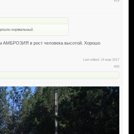
#29
троили нормальный .
бором АМБРОЗИЯ в рост человека высотой. Хорошо
Last edited:
14 мар 2017
#30