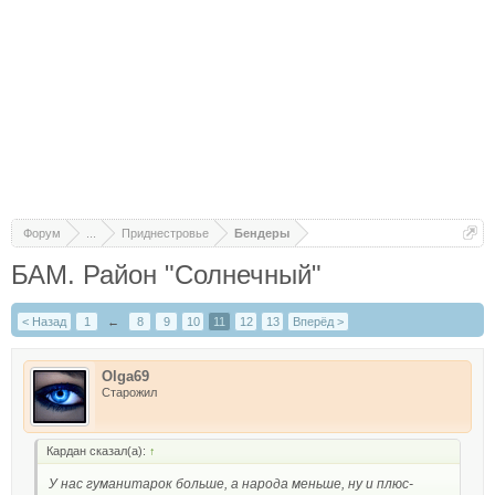
Форум
...
Приднестровье
Бендеры
БАМ. Район "Солнечный"
< Назад
1
←
8
9
10
11
12
13
Вперёд >
Olga69
Старожил
Кардан сказал(а):
↑
У нас гуманитарок больше, а народа меньше, ну и плюс-