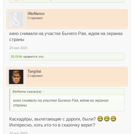
iNoNemo
Старожил
кино снимали на участке Бычего Рая, ждем на экранах
страны
23 ноя 2023
BUSHik
нравится это.
Targitai
Старожил
iNoNemo сказал(а):
↑
кино снимали на участке Бычего Рая, ждем на экранах
страны
Каскадёры, вылетающие с дороги, были?
Интересно, хоть кто-то в сказочку верит?
23 ноя 2023