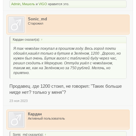
Admin
,
Мишель
и
VIGO
нравится это.
Sonic_md
Старожил
Кардан сказал(а):
↑
Я так чемодан покупал в прошлом году. Весь город почти
обошёл,нашёл только в бутике в Зелёном, 1200 . Дорого, но
нужен был очень. Бутик висел с табличкой буду через час,
решил сходить к Меркурию. Оттуда ушёл с чемоданом,
таким же, как на Зелёном,но за 750 рублей. Мелочь, но
приятно.
Продавец .где 1200 стоил, не говорил: "Таких больше
нигде нет? только у меня"?
23 ноя 2023
Кардан
Активный пользователь
Sonic_md сказал(а):
↑