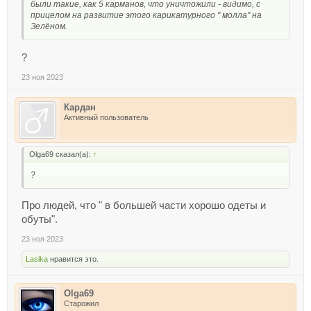
были такие, как 5 карманов, что уничтожили - видимо, с
прицелом на развитие этого карикатурного " молла" на
Зелёном.
?
23 ноя 2023
Кардан
Активный пользователь
Olga69 сказал(а):
↑
?
Про людей, что " в большей части хорошо одеты и
обуты".
23 ноя 2023
Lasika
нравится это.
Olga69
Старожил