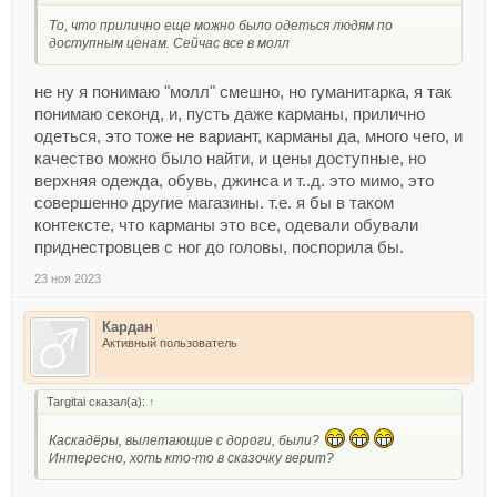
То, что прилично еще можно было одеться людям по
доступным ценам. Сейчас все в молл
не ну я понимаю "молл" смешно, но гуманитарка, я так
понимаю секонд, и, пусть даже карманы, прилично
одеться, это тоже не вариант, карманы да, много чего, и
качество можно было найти, и цены доступные, но
верхняя одежда, обувь, джинса и т..д. это мимо, это
совершенно другие магазины. т.е. я бы в таком
контексте, что карманы это все, одевали обували
приднестровцев с ног до головы, поспорила бы.
23 ноя 2023
Кардан
Активный пользователь
Targitai сказал(а):
↑
Каскадёры, вылетающие с дороги, были?
Интересно, хоть кто-то в сказочку верит?