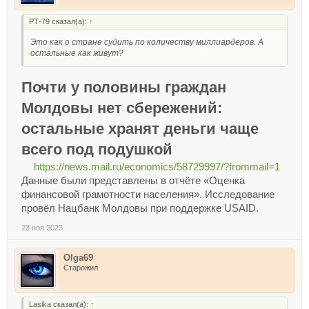
РТ-79 сказал(а):
↑
Это как о стране судить по количеству миллиардеров. А
остальные как живут?
Почти у половины граждан
Молдовы нет сбережений:
остальные хранят деньги чаще
всего под подушкой
https://news.mail.ru/economics/58729997/?frommail=1
Данные были представлены в отчёте «Оценка
финансовой грамотности населения». Исследование
провёл Нацбанк Молдовы при поддержке USAID.
23 ноя 2023
Olga69
Старожил
Lasika сказал(а):
↑