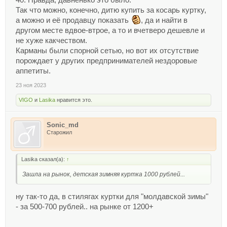
Так что можно, конечно, дитю купить за косарь куртку,
а можно и её продавцу показать
, да и найти в
другом месте вдвое-втрое, а то и вчетверо дешевле и
не хуже какчеством.
Карманы были спорной сетью, но вот их отсутствие
порождает у других предпринимателей нездоровые
аппетиты.
23 ноя 2023
VIGO
и
Lasika
нравится это.
Sonic_md
Старожил
Lasika сказал(а):
↑
Зашла на рынок, детская зимняя куртка 1000 рублей...
ну так-то да, в стилягах куртки для "молдавской зимы"
- за 500-700 рублей.. на рынке от 1200+