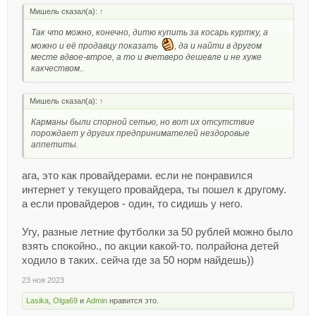
Мишель сказал(а):
↑
Так что можно, конечно, дитю купить за косарь куртку, а
можно и её продавцу показать
, да и найти в другом
месте вдвое-втрое, а то и вчетверо дешевле и не хуже
какчеством..
Мишель сказал(а):
↑
Карманы были спорной сетью, но вот их отсутствие
порождает у других предпринимателей нездоровые
аппетиты.
ага, это как провайдерами. если не понравился
интернет у текущего провайдера, ты пошел к другому.
а если провайдеров - один, то сидишь у него.
Угу, разные летние футболки за 50 рублей можно было
взять спокойно., по акции какой-то. полрайона детей
ходило в таких. сейча где за 50 норм найдешь))
23 ноя 2023
Lasika
,
Olga69
и
Admin
нравится это.