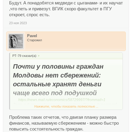
Будут. А понадобятся медведи с цыганами- и их научат
,что петь и привезут. ВГИК скоро факультет в ПГУ
откроет, спрос есть.
23 ноя 2023
Pavel
Старожил
РТ-79 сказал(а):
↑
Почти у половины граждан
Молдовы нет сбережений:
остальные хранят деньги
чаще всего под подушкой
https://news.mail.ru/economics/58729997/?frommail=1
Данные были представлены в отчёте «Оценка финансовой
Нажмите, чтобы показать полностью ...
грамотности населения». Исследование провёл Нацбанк
Молдовы при поддержке USAID.
Проблема таких отчетов, что двигая планку размера
финансов, называемую сбережением - можно быстро
повысить состоятельность граждан.