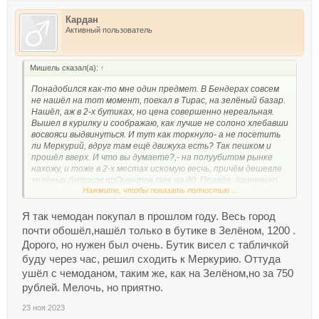
Кардан
Активный пользователь
Мишель сказал(а):
↑
Понадобился как-то мне один предмет. В Бендерах совсем
не нашёл на тот момент, поехал в Тирас, на зелёный базар.
Нашёл, аж в 2-х бутиках, но цена совершенно нереальная.
Вышел в курилку и соображаю, как лучше не солоно хлебавши
восвояси выдвинуться. И тут как торкнуло- а не посетить
ли Меркурий, вдруг там ещё движуха есть? Так пешком и
прошёл вверх. И что вы думаете?,- на полуубитом рынке
нахожу, и тоже в 2-х местах искомую весчь, причём дешевле
зелёных бутиков прОцентов так на 40. Правда, давненько
Нажмите, чтобы показать полностью ...
это было.
Так что можно, конечно, дитю купить за косарь куртку, а
Я так чемодан покупал в прошлом году. Весь город
можно и её продавцу показать
, да и найти в другом
месте вдвое-втрое, а то и вчетверо дешевле и не хуже
почти обошёл,нашёл только в бутике в Зелёном, 1200 .
какчеством.
Дорого, но нужен был очень. Бутик висел с табличкой
Карманы были спорной сетью, но вот их отсутствие
буду через час, решил сходить к Меркурию. Оттуда
порождает у других предпринимателей нездоровые
ушёл с чемоданом, таким же, как на Зелёном,но за 750
аппетиты.
рублей. Мелочь, но приятно.
23 ноя 2023