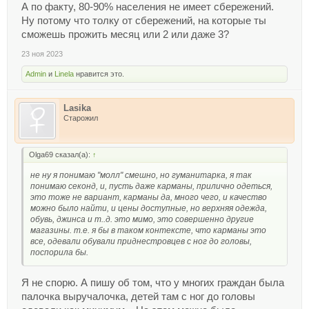
А по факту, 80-90% населения не имеет сбережений.
Ну потому что толку от сбережений, на которые ты
сможешь прожить месяц или 2 или даже 3?
23 ноя 2023
Admin
и
Linela
нравится это.
Lasika
Старожил
Olga69 сказал(а):
↑
не ну я понимаю "молл" смешно, но гуманитарка, я так
понимаю секонд, и, пусть даже карманы, прилично одеться,
это тоже не вариант, карманы да, много чего, и качество
можно было найти, и цены доступные, но верхняя одежда,
обувь, джинса и т..д. это мимо, это совершенно другие
магазины. т.е. я бы в таком контексте, что карманы это
все, одевали обували приднестровцев с ног до головы,
поспорила бы.
Я не спорю. А пишу об том, что у многих граждан была
палочка выручалочка, детей там с ног до головы