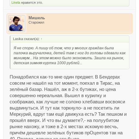
Linela
нравится это.
Мишель
Старожил
Lasika сказал(а):
↑
Я не спорю. А пишу об том, что у многих граждан была
палочка выручалочка, детей там с ног до головы одевали как
минимум... На этом можно было экономить. Зашла на рынок,
детская зимняя куртка 1000 рублей...
Понадобился как-то мне один предмет. В Бендерах
совсем не нашёл на тот момент, поехал в Тирас, на
зелёный базар. Нашёл, аж в 2-х бутиках, но цена
совершенно нереальная. Вышел в курилку и
соображаю, как лучше не солоно хлебавши восвояси
выдвинуться. И тут как торкнуло- а не посетить ли
Меркурий, вдруг там ещё движуха есть? Так пешком и
прошёл вверх. И что вы думаете?,- на полуубитом
рынке нахожу, и тоже в 2-х местах искомую весчь,
причём дешевле зелёных бутиков прОцентов так на
40. Правда, давненько это было.