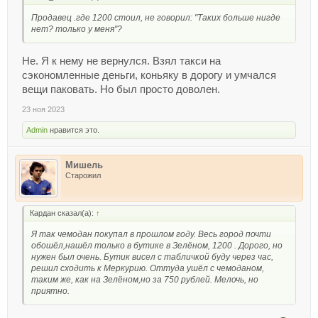
Продавец .где 1200 стоил, не говорил: "Таких больше нигде
нет? только у меня"?
Не. Я к нему не вернулся. Взял такси на
сэкономленные деньги, коньяку в дорогу и умчался
вещи паковать. Но был просто доволен.
23 ноя 2023
Admin
нравится это.
Мишель
Старожил
Кардан сказал(а):
↑
Я так чемодан покупал в прошлом году. Весь город почти
обошёл,нашёл только в бутике в Зелёном, 1200 . Дорого, но
нужен был очень. Бутик висел с табличкой буду через час,
решил сходить к Меркурию. Оттуда ушёл с чемоданом,
таким же, как на Зелёном,но за 750 рублей. Мелочь, но
приятно.