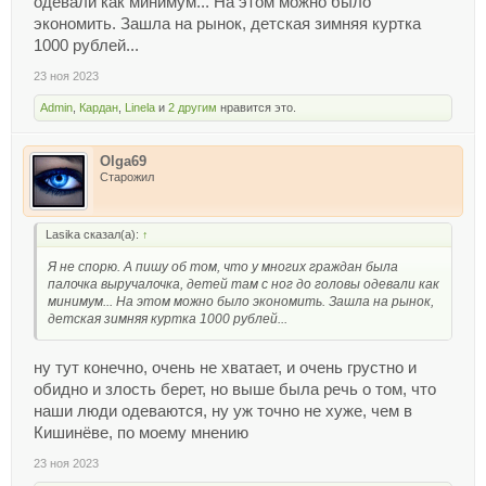
одевали как минимум... На этом можно было
экономить. Зашла на рынок, детская зимняя куртка
1000 рублей...
23 ноя 2023
Admin
,
Кардан
,
Linela
и
2 другим
нравится это.
Olga69
Старожил
Lasika сказал(а):
↑
Я не спорю. А пишу об том, что у многих граждан была
палочка выручалочка, детей там с ног до головы одевали как
минимум... На этом можно было экономить. Зашла на рынок,
детская зимняя куртка 1000 рублей...
ну тут конечно, очень не хватает, и очень грустно и
обидно и злость берет, но выше была речь о том, что
наши люди одеваются, ну уж точно не хуже, чем в
Кишинёве, по моему мнению
23 ноя 2023