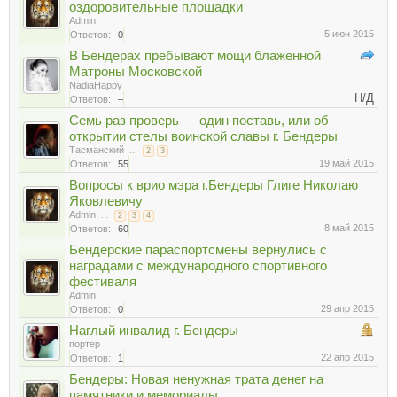
оздоровительные площадки
Admin
5 июн 2015
Ответов:
0
В Бендерах пребывают мощи блаженной
Матроны Московской
NadiaHappy
Н/Д
Ответов:
–
Семь раз проверь — один поставь, или об
открытии стелы воинской славы г. Бендеры
Тасманский
...
2
3
19 май 2015
Ответов:
55
Вопросы к врио мэра г.Бендеры Глиге Николаю
Яковлевичу
Admin
...
2
3
4
8 май 2015
Ответов:
60
Бендерские параспортсмены вернулись с
наградами с международного спортивного
фестиваля
Admin
29 апр 2015
Ответов:
0
Наглый инвалид г. Бендеры
портер
22 апр 2015
Ответов:
1
Бендеры: Новая ненужная трата денег на
памятники и мемориалы.