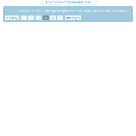
Настройки отображения тем
(Вы должны войти или зарегистрироваться, чтобы разместить сообщение.)
< Назад
1
2
3
4
5
6
Вперёд >