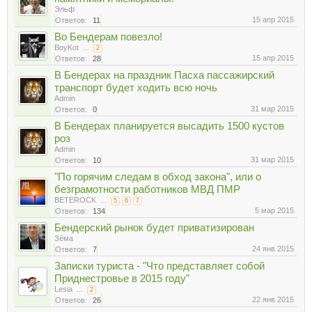
Эльф
15 апр 2015
Ответов:
11
Во Бендерам повезло!
BoyKot
...
2
15 апр 2015
Ответов:
28
В Бендерах на праздник Пасха пассажирский
транспорт будет ходить всю ночь
Admin
31 мар 2015
Ответов:
0
В Бендерах планируется высадить 1500 кустов
роз
Admin
31 мар 2015
Ответов:
10
"По горячим следам в обход закона", или о
безграмотности работников МВД ПМР
BETEROCK
...
5
6
7
5 мар 2015
Ответов:
134
Бендерский рынок будет приватизирован
Зёма
24 янв 2015
Ответов:
7
Записки туриста - "Что представляет собой
Приднестровье в 2015 году"
Lesia
...
2
22 янв 2015
Ответов:
26