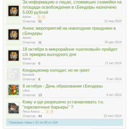
За информацию о лицах, сломавших скамейки на
площади освобождения в г.Бендеры назначено
5.000 рублей
Admin
...
2
3
12 янв 2015
Ответов:
51
Анонс мероприятий на новогодние праздники в
г.Бендеры
Admin
25 дек 2014
Ответов:
11
18 октября в микрорайоне «шелковый» пройдет
с/х ярмарка выходного дня
Admin
17 окт 2014
Ответов:
0
Кондиционер холодит, но не греет
Евгений
9 окт 2014
Ответов:
8
8 октября - День образования г.Бендеры
Lёka
8 окт 2014
Ответов:
13
Кому и где разрешено устанавливать т.н.
"парковочные барьеры" ?
Лиса Алиса
...
2
3
22 июл 2014
Ответов:
44
Показаны темы с 61 по 80 из 104