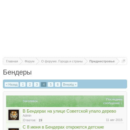
Главная
Форум
О форуме. Города и страны
Приднестровье
Бендеры
< Назад
1
2
3
4
5
6
Вперёд >
Последнее
Заголовок
сообщение ↓
В Бендерах на улице Советской упало дерево
Admin
11 авг 2015
Ответов:
19
С 8 июня в Бендерах откроются детские