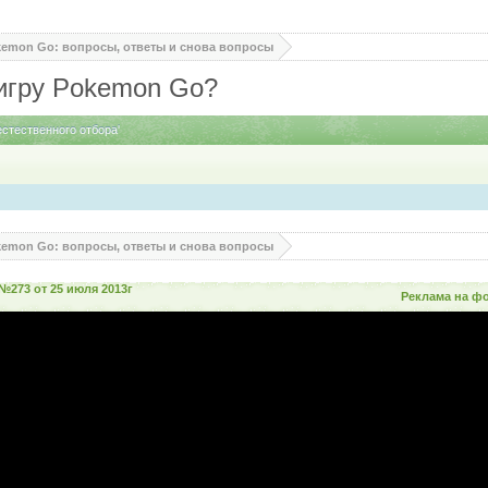
kemon Go: вопросы, ответы и снова вопросы
 игру Pokemon Go?
стественного отбора'
kemon Go: вопросы, ответы и снова вопросы
№273 от 25 июля 2013г
Реклама на ф