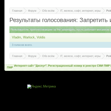
Главная
Форум
Обо всём
IT, железо, софт, интернет, игры
Po
Результаты голосования: Запретить
Пользователи, проголосовавшие за 'Не запрещать, пусть работает механизм е
Vladm
Warlock
Voldis
3 голосов всего.
Главная
Форум
Обо всём
IT, железо, софт, интернет, игры
Po
Интернет-сайт "Диспут". Регистрационный номер в реестре СМИ ПМР 
ПМР