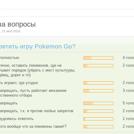
ва вопросы
n
,
21 июл 2016
.
ретить игру Pokemon Go?
 полностью
4 гол
ично, оставить покемонов, где не
2 гол
ушают порядок (убрать с мест культууры,
бищ, дорог и тп)
ь играют, где угодно
2 гол
запрещать, пусть работает механизм
3 гол
ественного отбора
запрещать
5 гол
апрещать, т.к. я против любых запретов
2 гол
рудняюсь ответить
1 гол
 это вообще что за покемоны такие!?
2 гол