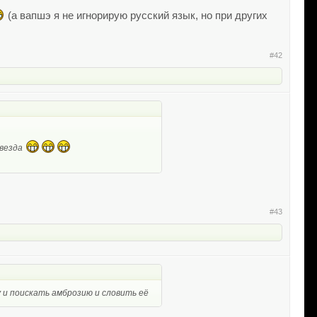
(а вапшэ я не игнорирую русский язык, но при других
#42
звезда
#43
у и поискать амброзию и словить её