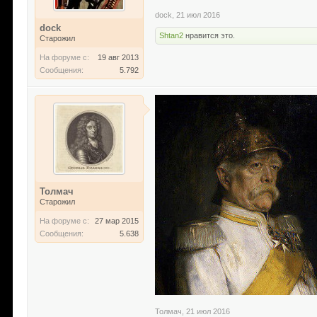
dock
,
21 июл 2016
dock
Shtan2
нравится это.
Старожил
На форуме с:
19 авг 2013
Сообщения:
5.792
Толмач
Старожил
На форуме с:
27 мар 2015
Сообщения:
5.638
Толмач
,
21 июл 2016