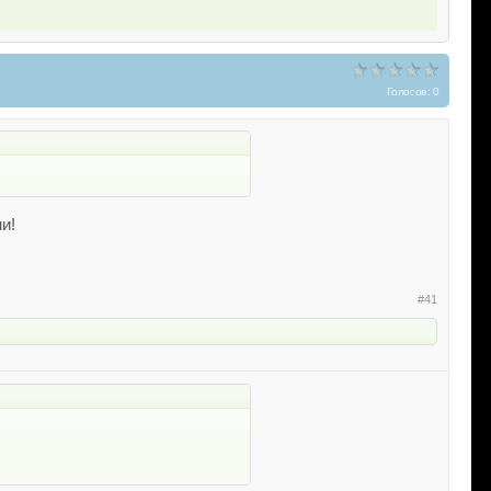
Голосов: 0
и!
#41