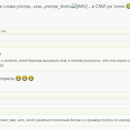
е слова употре...кхм...употре_блять
...в СМИ уж точно
 это.
.и хотела, чтоб Беркова выиграла дом, а потом оказалось, что она порно-
)))
потеряла
всем с ума, нет, чтоб заняться полезным делом и к примеру пойти по город