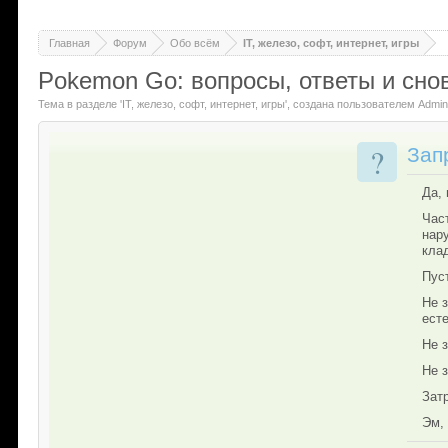
Главная
Форум
Обо всём
IT, железо, софт, интернет, игры
Pokemon Go: вопросы, ответы и сно
Тема в разделе '
IT, железо, софт, интернет, игры
'
, создана пользователем
Admi
?
Зап
Да,
Част
нар
клад
Пуст
Не 
ест
Не 
Не з
Зат
Эм,