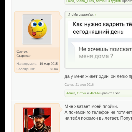
Laleo
,
Sasha_Tiras
,
Admin
и
4 другим
нравит
ИтсМи сказал(а):
↑
Санек
Старожил
На форуме с:
19 мар 2015
Сообщения:
8.604
да у меня живет один, он легко
Санек
,
21 июл 2016
Admin
,
Оптик
и
ИтсМи
нравится это.
Мне хватает моей плойки.
А покемон го телефон не потянет
на тебя покемон вылетает. Попут