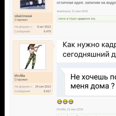
отличная идея. запилим на андр
okairinasai
,
21 июл 2016
okairinasai
Admin
и
Vladm
нравится это.
Старожил
На форуме с:
6 окт 2013
Сообщения:
6.479
ИтсМи
Старожил
На форуме с:
24 сен 2013
Сообщения:
6.017
ИтсМи
,
21 июл 2016