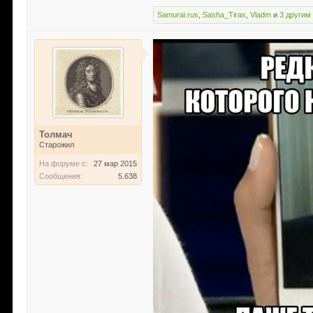
Samurai.rus
,
Sasha_Tiras
,
Vladm
и
3 другим
Толмач
Старожил
На форуме с:
27 мар 2015
Сообщения:
5.638