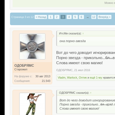
Можно в
Страница 3 из 12
< Назад
1
2
3
4
5
6
→
12
Вперёд >
ИтсМи сказал(а):
↑
она порно-звезда
Вот до чего доводит игнорирова
Порно звезда - прикольно...
бл...
в
Слова имеют свою магию!
ОДОБРЯМС
Старожил
ОДОБРЯМС
,
21 июл 2016
На форуме с:
30 авг 2013
Vladm
,
Warlock
,
Оптик
и
ещё 1-му
нравится
Сообщения:
21.543
ОДОБРЯМС сказал(а):
↑
Вот до чего доводит игнорирование
Порно звезда - прикольно...
бл...
вряд 
Слова имеют свою магию!