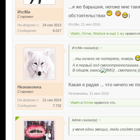
...я же барышня, негоже мне таки
ИтсМи
обстоятельствах
)
Старожил
ИтсМи
,
21 июл 2016
На форуме с:
24 сен 2013
Сообщения:
6.017
Vladm
,
Оптик
,
Warlock
и
ещё 1-му
нравится
ИтсМи сказал(а):
↑
...ты ничего не потеряла, поверь
А я первый год смооотреееелааааа..
В общем, каюсь
...смотрела ))
Какая я радая ... что ничего не 
Незнакомка
Старожил
Незнакомка
,
21 июл 2016
На форуме с:
21 сен 2014
Vladm
и
Оптик
нравится это.
Сообщения:
7.732
Admin сказал(а):
↑
у меня одни эмоции, люди сходят со