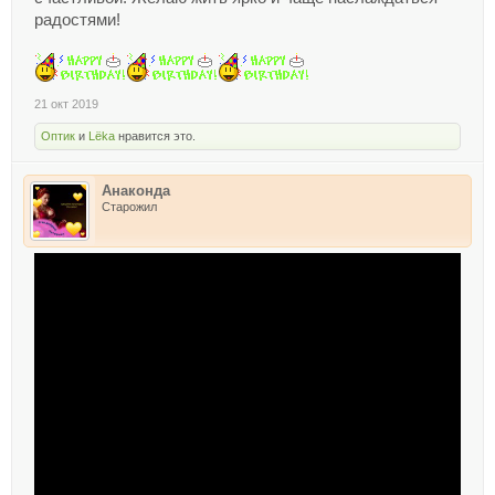
радостями!
21 окт 2019
Оптик
и
Lёka
нравится это.
Анаконда
Старожил