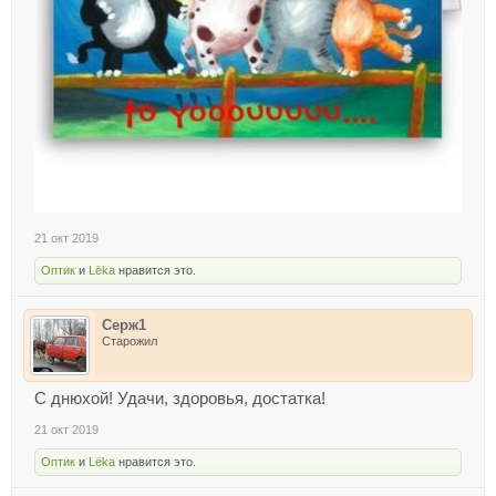
21 окт 2019
Оптик
и
Lёka
нравится это.
Серж1
Старожил
С днюхой! Удачи, здоровья, достатка!
21 окт 2019
Оптик
и
Lёka
нравится это.