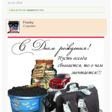
21 окт 2019
Lёka
и
Оптик
нравится это.
Franky
Старожил