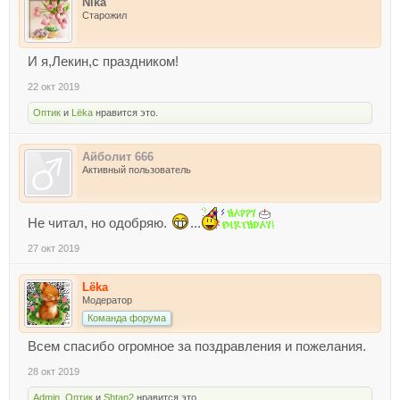
Nika
Старожил
И я,Лекин,с праздником!
22 окт 2019
Оптик
и
Lёka
нравится это.
Айболит 666
Активный пользователь
Не читал, но одобряю.
...
27 окт 2019
Lёka
Модератор
Команда форума
Всем спасибо огромное за поздравления и пожелания.
28 окт 2019
Admin
,
Оптик
и
Shtan2
нравится это.