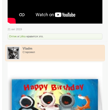
21 окт 2019
Оптик
и
Lёka
нравится это.
Vladm
Старожил