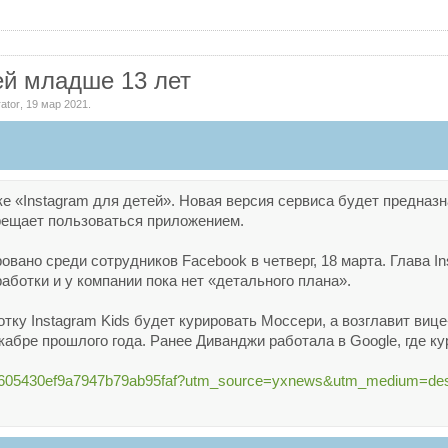
ей младше 13 лет
ator
,
19 мар 2021
.
ке «Instagram для детей». Новая версия сервиса будет предназ
прещает пользоваться приложением.
вано среди сотрудников Facebook в четверг, 18 марта. Глава I
аботки и у компании пока нет «детального плана».
тку Instagram Kids будет курировать Моссери, а возглавит виц
кабре прошлого года. Ранее Диванджи работала в Google, где к
ticle/605430ef9a7947b79ab95faf?utm_source=yxnews&utm_medium=de