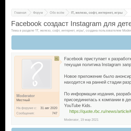
Главная
Форум
Обо всём
IT, железо, софт, интернет, игры
Facebook создаст Instagram для дет
Тема в разделе '
IT, железо, софт, интернет, игры
'
, создана пользователем
Moder
Facebook приступает к разработ
текущая политика Instagram за
Новое приложение было анонсиро
находится на ранней стадии разр
По информации издания, разрабо
Moderator
присоединилась к компании в де
Местный
YouTube Kids.
На форуме с:
31 авг 2020
https://quote.rbc.ru/news/ar
Сообщения:
747
Moderator
,
19 мар 2021