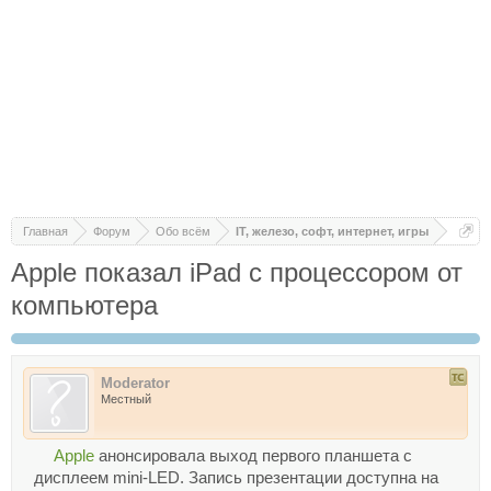
Главная
Форум
Обо всём
IT, железо, софт, интернет, игры
Apple показал iPad с процессором от
компьютера
Moderator
Местный
Apple
анонсировала выход первого планшета с
дисплеем mini-LED. Запись презентации доступна на