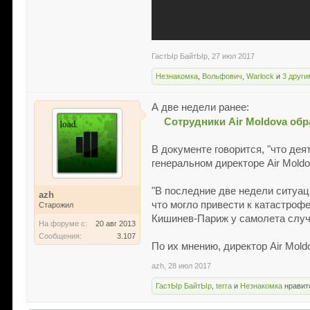
ГастЫр БайтЫр
,
27 июл 2017
Незнакомка
,
Вольфович
,
Warlock
и
3 други
А две недели ранее:
Сотрудники Air Moldova об
В документе говорится, "что де
генеральном директоре Air Mold
"В последние две недели ситуац
azh
что могло привести к катастроф
Старожил
Кишинев-Париж у самолета случи
На форуме с:
20 авг 2013
Сообщения:
3.107
По их мнению, директор Air Mold
azh
,
28 июл 2017
ГастЫр БайтЫр
,
terra
и
Незнакомка
нравитс