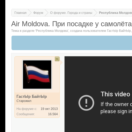
Главная
Форум
О форуме. Города и страны
Республика Молдов
Air Moldova. При посадке у самолёт
Тема в разделе '
Республика Молдова
'
, создана пользователем
ГастЫр БайтЫр
ГастЫр БайтЫр
Старожил
На форуме с:
19 окт 2013
Сообщения:
16.564