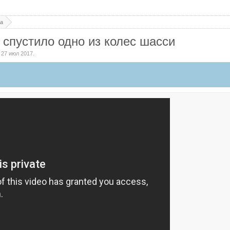
а
а спустило одно из колес шасси
,
27 июл 2017
.