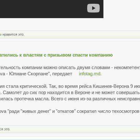
м
нравится это.
ратились к властям с призывом спасти компанию
ятельность компании можно описать двумя словами - некомпетент
ova - Юлиане Скорпане", передает
infotag.md.
ия стала критической. Так, во время рейса Кишинев-Верона 9 
е. Самолет до сих пор находится в Вероне и не может совершать
лась протечка масла. Всего с июня из-за различных неисправн
ova "ради "живых денег" и "откатов" сократил число техосмотро
я это.