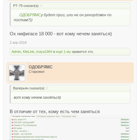
РТ-79 сказал(а):
↑
ОДОБРЯМС
у будет приз, или не он рекордсмен по
постам?))
Ох нифигасе 18 000 - вот кому нечем заняться)
2 апр 2018
Admin
,
KlioLink
,
kotya1964
и
ещё 1-му
нравится это.
ОДОБРЯМС
Старожил
Валерьян сказал(а):
↑
вот кому нечем заняться)
В отличие от тех, кому есть чем заняться