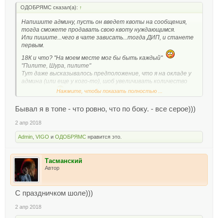
ОДОБРЯМС сказал(а):
↑
Напишите админу, пусть он введет квоты на сообщения,
тогда сможете продавать свою квоту нуждающимся.
Или пишите...чего в чате зависать...тогда ДИП, и станете
первым.
18К и что? "На моем месте мог бы быть каждый"
"Пилите, Шура, пилите"
Тут даже высказывалось предположение, что я на окладе у
админа (или еще у кого-то), шоб увеличивать количество
Нажмите, чтобы показать полностью ...
сообщений!
Однако, приятно, когда в общей победе есть и свой вклад,
Бывал я в топе - что ровно, что по боку. - все серое)))
как вообщем и вклад всех форумчан, независимо от
количества их сообщений!
2 апр 2018
Есть на кого равняться.
Это я так, скромненько
Admin
,
VIGO
и
ОДОБРЯМС
нравится это.
Тасманский
Автор
C праздничком шоле)))
2 апр 2018