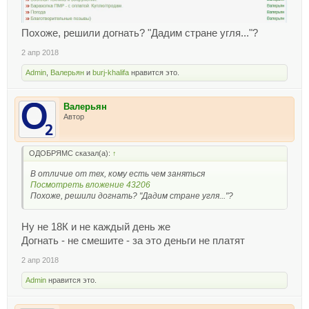
Похоже, решили догнать? "Дадим стране угля..."?
2 апр 2018
Admin
,
Валерьян
и
burj-khalifa
нравится это.
Валерьян
Автор
ОДОБРЯМС сказал(а):
↑
В отличие от тех, кому есть чем заняться
Посмотреть вложение 43206
Похоже, решили догнать? "Дадим стране угля..."?
Ну не 18К и не каждый день же
Догнать - не смешите - за это деньги не платят
2 апр 2018
Admin
нравится это.