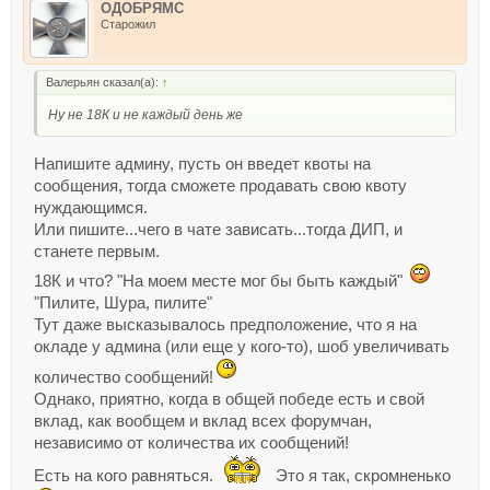
ОДОБРЯМС
Старожил
Валерьян сказал(а):
↑
Ну не 18К и не каждый день же
Напишите админу, пусть он введет квоты на
сообщения, тогда сможете продавать свою квоту
нуждающимся.
Или пишите...чего в чате зависать...тогда ДИП, и
станете первым.
18К и что? "На моем месте мог бы быть каждый"
"Пилите, Шура, пилите"
Тут даже высказывалось предположение, что я на
окладе у админа (или еще у кого-то), шоб увеличивать
количество сообщений!
Однако, приятно, когда в общей победе есть и свой
вклад, как вообщем и вклад всех форумчан,
независимо от количества их сообщений!
Есть на кого равняться.
Это я так, скромненько