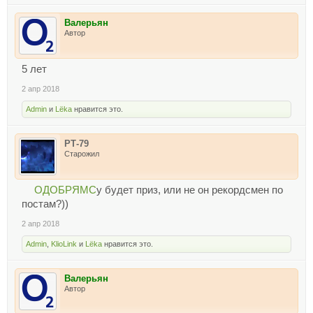
Валерьян
Автор
5 лет
2 апр 2018
Admin
и
Lёka
нравится это.
РТ-79
Старожил
ОДОБРЯМС
у будет приз, или не он рекордсмен по
постам?))
2 апр 2018
Admin
,
KlioLink
и
Lёka
нравится это.
Валерьян
Автор