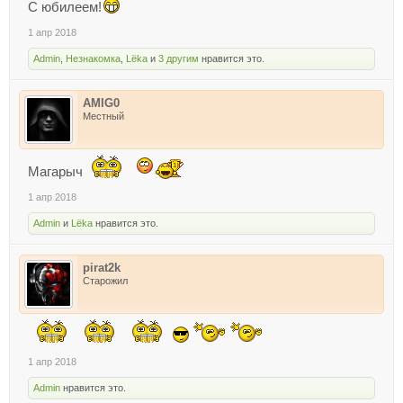
С юбилеем!
1 апр 2018
Admin
,
Незнакомка
,
Lёka
и
3 другим
нравится это.
АMIG0
Местный
Магарыч
1 апр 2018
Admin
и
Lёka
нравится это.
pirat2k
Старожил
1 апр 2018
Admin
нравится это.