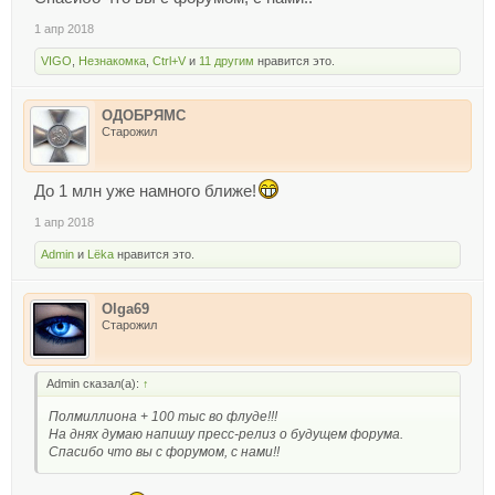
1 апр 2018
VIGO
,
Незнакомка
,
Ctrl+V
и
11 другим
нравится это.
ОДОБРЯМС
Старожил
До 1 млн уже намного ближе!
1 апр 2018
Admin
и
Lёka
нравится это.
Olga69
Старожил
Admin сказал(а):
↑
Полмиллиона + 100 тыс во флуде!!!
На днях думаю напишу пресс-релиз о будущем форума.
Спасибо что вы с форумом, с нами!!