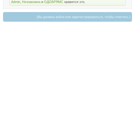
Admin
,
Незнакомка
и
ОДОБРЯМС
нравится это.
(Вы должны войти или зарегистрироваться, чтобы ответить.)