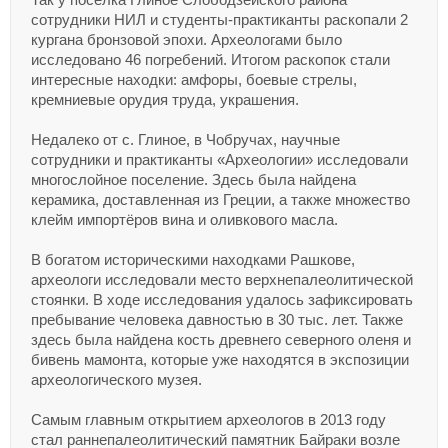
Так у посёлка Глиное Слободзейского района
сотрудники НИЛ и студенты-практиканты раскопали 2
кургана бронзовой эпохи. Археологами было
исследовано 46 погребений. Итогом раскопок стали
интересные находки: амфоры, боевые стрелы,
кремниевые орудия труда, украшения.
Недалеко от с. Глиное, в Чобручах, научные
сотрудники и практиканты «Археологии» исследовали
многослойное поселение. Здесь была найдена
керамика, доставленная из Греции, а также множество
клейм импортёров вина и оливкового масла.
В богатом историческими находками Рашкове,
археологи исследовали место верхнепалеолитической
стоянки. В ходе исследования удалось зафиксировать
пребывание человека давностью в 30 тыс. лет. Также
здесь была найдена кость древнего северного оленя и
бивень мамонта, которые уже находятся в экспозиции
археологического музея.
Самым главным открытием археологов в 2013 году
стал раннепалеолитический памятник Байраки возле