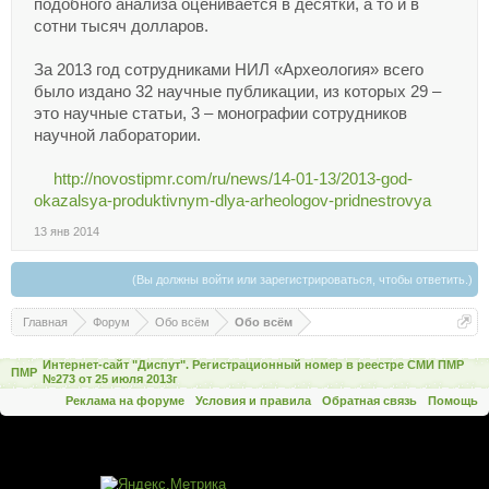
подобного анализа оценивается в десятки, а то и в
сотни тысяч долларов.
За 2013 год сотрудниками НИЛ «Археология» всего
было издано 32 научные публикации, из которых 29 –
это научные статьи, 3 – монографии сотрудников
научной лаборатории.
http://novostipmr.com/ru/news/14-01-13/2013-god-
okazalsya-produktivnym-dlya-arheologov-pridnestrovya
13 янв 2014
(Вы должны войти или зарегистрироваться, чтобы ответить.)
Главная
Форум
Обо всём
Обо всём
Интернет-сайт "Диспут". Регистрационный номер в реестре СМИ ПМР
ПМР
№273 от 25 июля 2013г
Реклама на форуме
Условия и правила
Обратная связь
Помощь