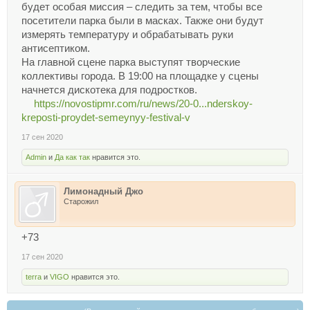
будет особая миссия – следить за тем, чтобы все
посетители парка были в масках. Также они будут
измерять температуру и обрабатывать руки
антисептиком.
На главной сцене парка выступят творческие
коллективы города. В 19:00 на площадке у сцены
начнется дискотека для подростков.
https://novostipmr.com/ru/news/20-0...nderskoy-
kreposti-proydet-semeynyy-festival-v
17 сен 2020
Admin
и
Да как так
нравится это.
Лимонадный Джо
Старожил
+73
17 сен 2020
terra
и
VIGO
нравится это.