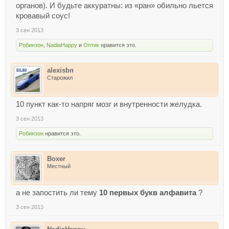
органов). И будьте аккуратны: из «ран» обильно льется
кровавый соус!
3 сен 2013
Робинзон
,
NadiaHappy
и
Оптик
нравится это.
alexisbn
Старожил
10 пункт как-то напряг мозг и внутренности желудка.
3 сен 2013
Робинзон
нравится это.
Boxer
Местный
а не запостить ли тему
10 первых букв алфавита
?
3 сен 2013