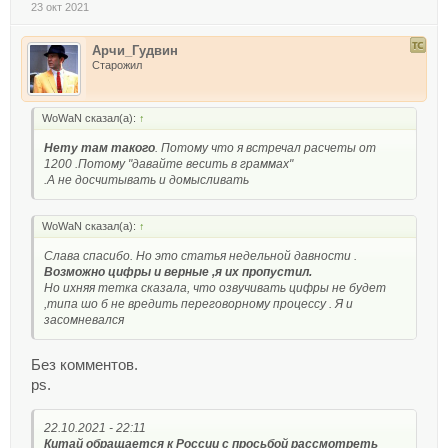
23 окт 2021
Арчи_Гудвин
Старожил
WoWaN сказал(а):
↑
Нету там такого
. Потому что я встречал расчеты от
1200 .Потому "давайте весить в граммах"
.А не досчитывать и домысливать
WoWaN сказал(а):
↑
Слава спасибо. Но это статья недельной давности .
Возможно цифры и верные ,я их пропустил.
Но ихняя тетка сказала, что озвучивать цифры не будет
,типа шо б не вредить переговорному процессу . Я и
засомневался
Без комментов.
ps.
22.10.2021 - 22:11
Китай обращается к России с просьбой рассмотреть