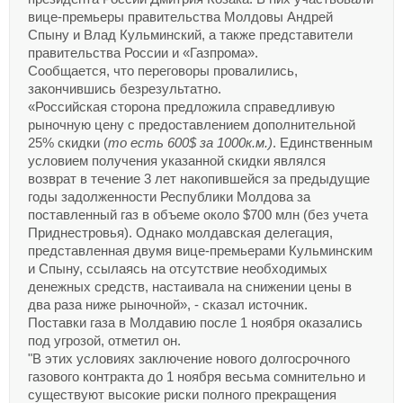
вице-премьеры правительства Молдовы Андрей
Спыну и Влад Кульминский, а также представители
правительства России и «Газпрома».
Сообщается, что переговоры провалились,
закончившись безрезультатно.
«Российская сторона предложила справедливую
рыночную цену с предоставлением дополнительной
25% скидки (
то есть 600$ за 1000к.м.)
. Единственным
условием получения указанной скидки являлся
возврат в течение 3 лет накопившейся за предыдущие
годы задолженности Республики Молдова за
поставленный газ в объеме около $700 млн (без учета
Приднестровья). Однако молдавская делегация,
представленная двумя вице-премьерами Кульминским
и Спыну, ссылаясь на отсутствие необходимых
денежных средств, настаивала на снижении цены в
два раза ниже рыночной», - сказал источник.
Поставки газа в Молдавию после 1 ноября оказались
под угрозой, отметил он.
"В этих условиях заключение нового долгосрочного
газового контракта до 1 ноября весьма сомнительно и
существуют высокие риски полного прекращения