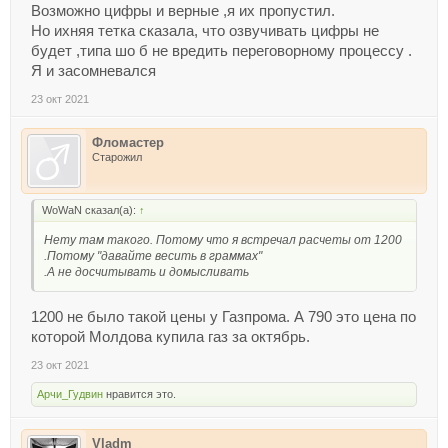
Возможно цифры и верные ,я их пропустил.
Но ихняя тетка сказала, что озвучивать цифры не
будет ,типа шо б не вредить переговорному процессу .
Я и засомневался
23 окт 2021
Фломастер
Старожил
WoWaN сказал(а):
↑
Нету там такого. Потому что я встречал расчеты от 1200
.Потому "давайте весить в граммах"
.А не досчитывать и домысливать
1200 не было такой цены у Газпрома. А 790 это цена по
которой Молдова купила газ за октябрь.
23 окт 2021
Арчи_Гудвин
нравится это.
Vladm