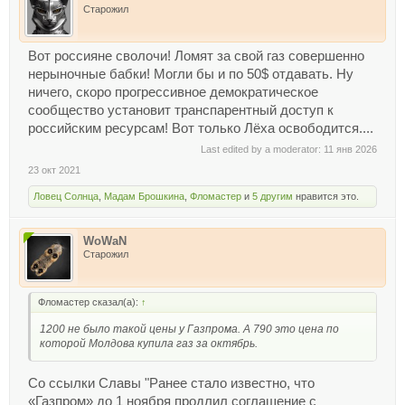
Старожил
Вот россияне сволочи! Ломят за свой газ совершенно
нерыночные бабки! Могли бы и по 50$ отдавать. Ну
ничего, скоро прогрессивное демократическое
сообщество установит транспарентный доступ к
российским ресурсам! Вот только Лёха освободится....
Last edited by a moderator:
11 янв 2026
23 окт 2021
Ловец Солнца
,
Мадам Брошкина
,
Фломастер
и
5 другим
нравится это.
WoWaN
Старожил
Фломастер сказал(а):
↑
1200 не было такой цены у Газпрома. А 790 это цена по
которой Молдова купила газ за октябрь.
Со ссылки Славы "Ранее стало известно, что
«Газпром» до 1 ноября продлил соглашение с