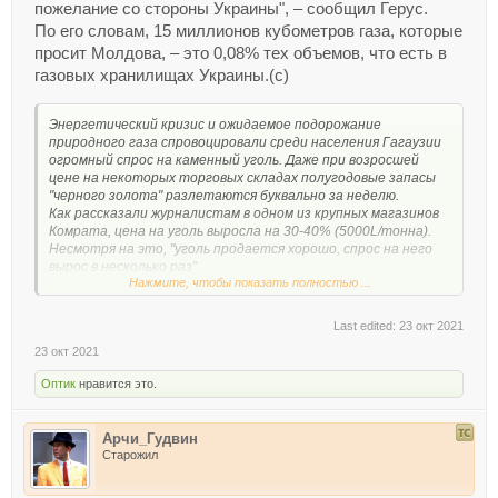
пожелание со стороны Украины", – сообщил Герус.
По его словам, 15 миллионов кубометров газа, которые
просит Молдова, – это 0,08% тех объемов, что есть в
газовых хранилищах Украины.(с)
Энергетический кризис и ожидаемое подорожание
природного газа спровоцировали среди населения Гагаузии
огромный спрос на каменный уголь. Даже при возросшей
цене на некоторых торговых складах полугодовые запасы
"черного золота" разлетаются буквально за неделю.
Как рассказали журналистам в одном из крупных магазинов
Комрата, цена на уголь выросла на 30-40% (5000L/тонна).
Несмотря на это, "уголь продается хорошо, спрос на него
вырос в несколько раз".
Нажмите, чтобы показать полностью ...
"Мы даже не успеваем его фасовать. Люди раскупают его
очень быстро. Только за последнюю неделю продалось около
60 тонн угля. В прошлом году таких продаж однозначно не
Last edited:
23 окт 2021
было", - говорит кассир-оператор Татьяна Сакалы.
23 окт 2021
Она отметила, что продажи угля в этом году выросли
втрое.
Оптик
нравится это.
На фоне новостей о неминуемом росте цен на голубое
топливо многие жители решаются на альтернативные
способы отопления. Те же, у кого нет печей на твердом
Арчи_Гудвин
топливе, вступают в зиму с нескрываемой тревогой.
Старожил