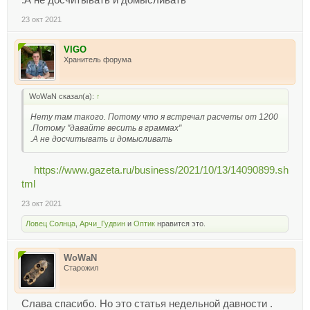
.А не досчитывать и домысливать
23 окт 2021
VIGO
Хранитель форума
WoWaN сказал(а):
↑
Нету там такого. Потому что я встречал расчеты от 1200
.Потому "давайте весить в граммах"
.А не досчитывать и домысливать
https://www.gazeta.ru/business/2021/10/13/14090899.sh
tml
23 окт 2021
Ловец Солнца
,
Арчи_Гудвин
и
Оптик
нравится это.
WoWaN
Старожил
Слава спасибо. Но это статья недельной давности .