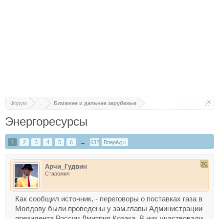
Форум
...
Ближнее и дальнее зарубежье
Энергоресурсы
1
2
3
4
5
6
→
632
Вперёд >
Арчи_Гудвин
Старожил
Как сообщил источник, - переговоры о поставках газа в
Молдову были проведены у зам.главы Администрации
президента России Дмитрия Козака. В них участвовали