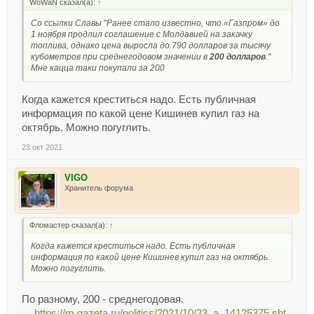
WoWaN сказал(а):
↑
Со ссылки Славы "Ранее стало известно, что «Газпром» до
1 ноября продлил соглашение с Молдавией на закачку
топлива, однако цена выросла до 790 долларов за тысячу
кубометров при среднегодовом значении в
200 долларов
."
Мне кацца таки покупали за 200
Когда кажется креститься надо. Есть публичная
информация по какой цене Кишинев купил газ на
октябрь. Можно погуглить.
23 окт 2021
VIGO
Хранитель форума
Фломастер сказал(а):
↑
Когда кажется креститься надо. Есть публичная
информация по какой цене Кишинев купил газ на октябрь.
Можно погуглить.
По разному, 200 - среднегодовая.
https://m.gazeta.ru/politics/2021/10/23_a_14125375.sht