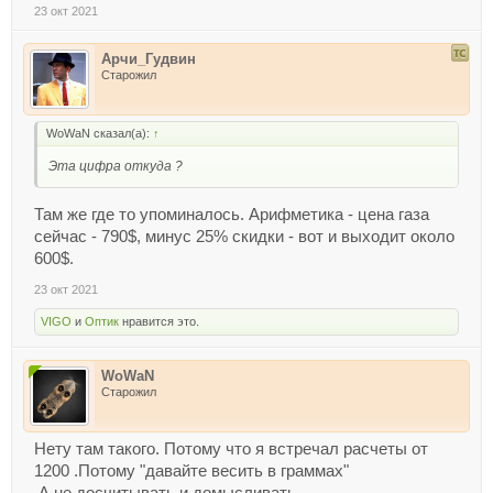
23 окт 2021
Арчи_Гудвин
Старожил
WoWaN сказал(а):
↑
Эта цифра откуда ?
Там же где то упоминалось. Арифметика - цена газа
сейчас - 790$, минус 25% скидки - вот и выходит около
600$.
23 окт 2021
VIGO
и
Оптик
нравится это.
WoWaN
Старожил
Нету там такого. Потому что я встречал расчеты от
1200 .Потому "давайте весить в граммах"