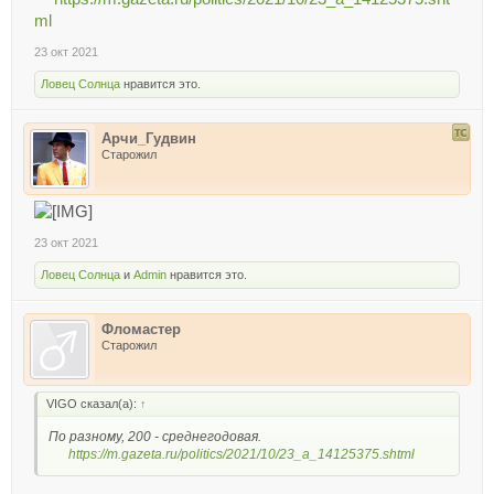
ml
23 окт 2021
Ловец Солнца
нравится это.
Арчи_Гудвин
Старожил
23 окт 2021
Ловец Солнца
и
Admin
нравится это.
Фломастер
Старожил
VIGO сказал(а):
↑
По разному, 200 - среднегодовая.
https://m.gazeta.ru/politics/2021/10/23_a_14125375.shtml