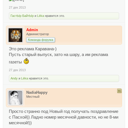
27 дек 2013
ГастЫр БайтЫр
и
Lёka
нравится это.
Admin
Администратор
Команда форума
Это реклама Каравана-)
Пусть старый выпуск, зато на шару, а им реклама
газеты
27 дек 2013
Andy
и
Lёka
нравится это.
NadiaHappy
Местный
Просто странно под Новый год получать поздравление
с Пасхой)) Ладно номер месячной давности, но не 8-ми
месячной!))