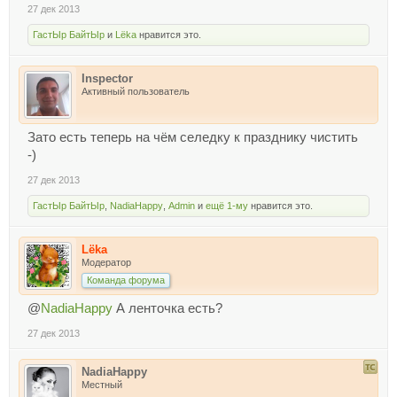
27 дек 2013
ГастЫр БайтЫр
и
Lёka
нравится это.
Inspector
Активный пользователь
Зато есть теперь на чём селедку к празднику чистить
-)
27 дек 2013
ГастЫр БайтЫр
,
NadiaHappy
,
Admin
и
ещё 1-му
нравится это.
Lёka
Модератор
Команда форума
@
NadiaHappy
А ленточка есть?
27 дек 2013
NadiaHappy
Местный