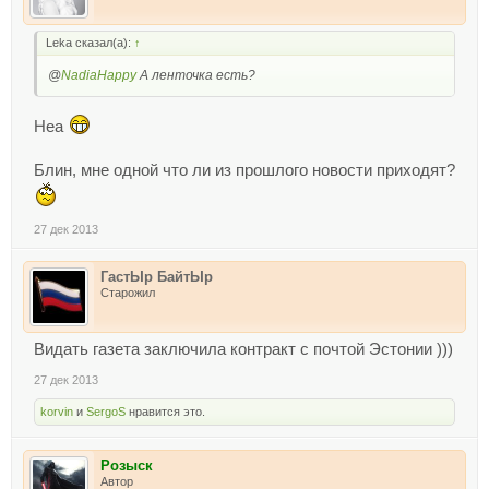
Leka сказал(а):
↑
@
NadiaHappy
А ленточка есть?
Неа
Блин, мне одной что ли из прошлого новости приходят?
27 дек 2013
ГастЫр БайтЫр
Старожил
Видать газета заключила контракт с почтой Эстонии )))
27 дек 2013
korvin
и
SergoS
нравится это.
Розыск
Автор