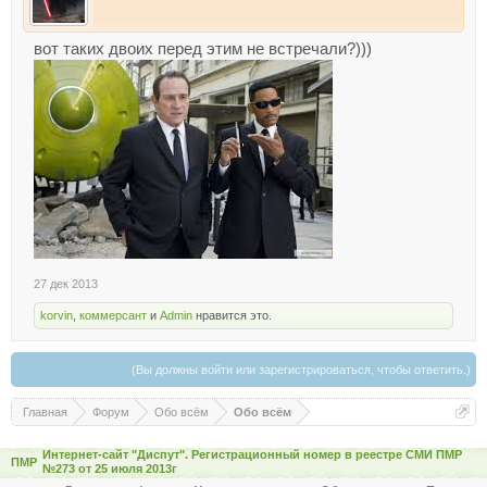
вот таких двоих перед этим не встречали?)))
27 дек 2013
korvin
,
коммерсант
и
Admin
нравится это.
(Вы должны войти или зарегистрироваться, чтобы ответить.)
Главная
Форум
Обо всём
Обо всём
Интернет-сайт "Диспут". Регистрационный номер в реестре СМИ ПМР
ПМР
№273 от 25 июля 2013г