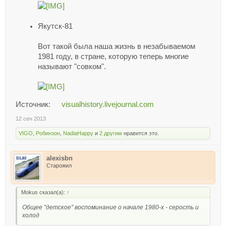
Якутск-81
Вот такой была наша жизнь в незабываемом
1981 году, в стране, которую теперь многие
называют "совком".
Источник:
visualhistory.livejournal.com
12 сен 2013
VIGO
,
Робинзон
,
NadiaHappy
и
2 другим
нравится это.
alexisbn
Старожил
Mokus сказал(а):
↑
Общее "детское" воспоминание о начале 1980-х - серость и
холод