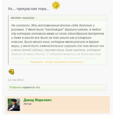
Ах... прекрасная пора...
alexisbn сказал(а):
↑
Не согласен. Мои воспоминания вполне себе детские и
розовые. У меня были "настоящие" друзья в садике, я любил
еду которую готовила мама из того однообразия продуктов
и даже в школе все было не так уныло как в старших
классах. Было много книг, которые меня уносили в другие
миры, у меня были замечательные игрушки (не так много как
у моих детей сейчас), причем очень даже крепкие, которые
дожили до моих деток. С одеждой может и не было все так
радужно, но родители старались, "доставали" какие-то
Нажмите, чтобы показать полностью ...
"модные" вещи и радовались глядя на меня. Серо и холодно
мне бывает сейчас. Глядя на усталость и злость в глазах
окружающих меня людей. Столько злобы и хамства. Столько
безразличия и распущенности...
12 сен 2013
Робинзон
нравится это.
Давид Маркович
Автор