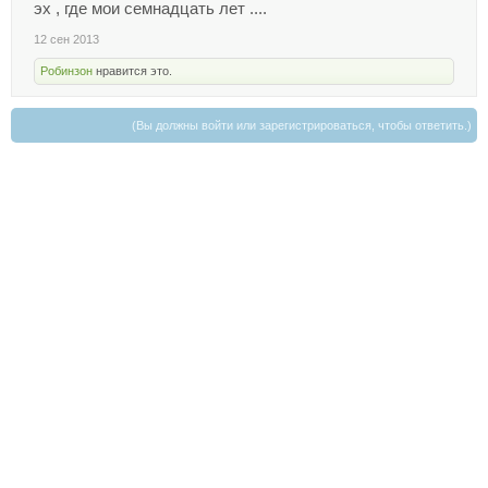
эх , где мои семнадцать лет ....
12 сен 2013
Робинзон
нравится это.
(Вы должны войти или зарегистрироваться, чтобы ответить.)