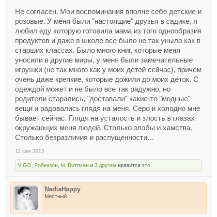
Не согласен. Мои воспоминания вполне себе детские и
розовые. У меня были "настоящие" друзья в садике, я
любил еду которую готовила мама из того однообразия
продуктов и даже в школе все было не так уныло как в
старших классах. Было много книг, которые меня
уносили в другие миры, у меня были замечательные
игрушки (не так много как у моих детей сейчас), причем
очень даже крепкие, которые дожили до моих деток. С
одеждой может и не было все так радужно, но
родители старались, "доставали" какие-то "модные"
вещи и радовались глядя на меня. Серо и холодно мне
бывает сейчас. Глядя на усталость и злость в глазах
окружающих меня людей. Столько злобы и хамства.
Столько безразличия и распущенности...
12 сен 2013
VIGO
,
Робинзон
,
М. Виттман
и
3 другим
нравится это.
NadiaHappy
Местный