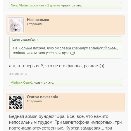
Nike
,
Vladm
,
скромная
и
2 другим
нравится это.
Незнакомка
Старожил
Laleo сказал(а):
↑
Не, больше похоже, что он слегка грабанул армейский склад,
набрав, что можно унести в руках)))
ага, а теперь всё, что не его фасона, раздает)))
30 ноя 2016
Vladm
и
Серж1
нравится это.
Ostrov nevezenia
Старожил
Бедная армия бундесФЭра. Все, все, что нажито
непосильным трудом! Три магнитофона импортных, три
портсигара отечественных. Куртка замшевая... три