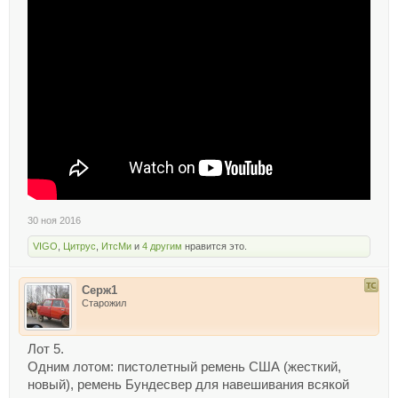
30 ноя 2016
VIGO
,
Цитрус
,
ИтсМи
и
4 другим
нравится это.
Серж1
Старожил
Лот 5.
Одним лотом: пистолетный ремень США (жесткий,
новый), ремень Бундесвер для навешивания всякой