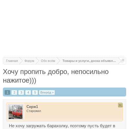
Главная
Форум
Обо всём
Товары и услуги, доска объявлений
Хочу пропить добро, непосильно
нажитое)))
1
2
3
4
5
Вперёд >
Серж1
Старожил
Не хочу загружать барахолку, поэтому пусть будет в