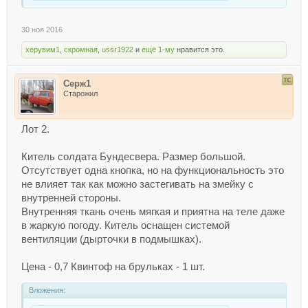
30 ноя 2016
херувим1
,
скромная
,
ussr1922
и
ещё 1-му
нравится это.
Серж1
Старожил
Лот 2.
Китель солдата Бундесвера. Размер большой.
Отсутствует одна кнопка, но на функциональность это
не влияет так как можно застегивать на змейку с
внутренней стороны.
Внутренняя ткань очень мягкая и приятна на теле даже
в жаркую погоду. Китель оснащен системой
вентиляции (дырточки в подмышках).
Цена - 0,7 Квинтоф на брульках - 1 шт.
Вложения: