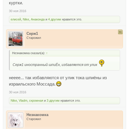
куртки.
30 ноя 2016
елисей
,
Nike
,
Анаконда
и
4 другим
нравится это.
Серж1
Старожил
Незнакомка сказал(а):
↑
Серж1 иностранный шпиЁн, избавляется от улик
нееее... так избавляются от улик тока шпиёны из
израильского Моссада.
30 ноя 2016
Nike
,
Vladm
,
скромная
и
3 другим
нравится это.
Незнакомка
Старожил