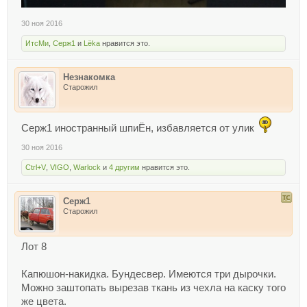
30 ноя 2016
ИтсМи
,
Серж1
и
Lёka
нравится это.
Незнакомка
Старожил
Серж1 иностранный шпиЁн, избавляется от улик
30 ноя 2016
Ctrl+V
,
VIGO
,
Warlock
и
4 другим
нравится это.
Серж1
Старожил
Лот 8
Капюшон-накидка. Бундесвер. Имеются три дырочки.
Можно заштопать вырезав ткань из чехла на каску того
же цвета.