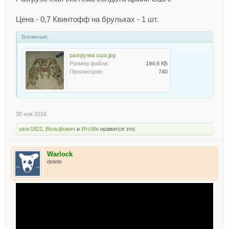
Цена - 0,7 Квинтофф на брульках - 1 шт.
Вложения:
разгрузка сша.jpg
Размер файла:
194,6 КБ
Просмотров:
740
30 ноя 2016
ussr1922
,
Вольфович
и
ИтсМи
нравится это.
Warlock
delete