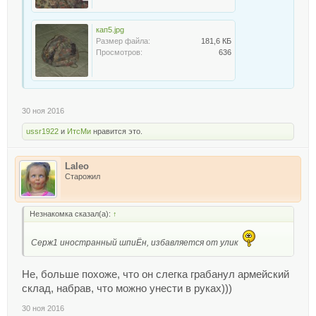
кап5.jpg
Размер файла:
181,6 КБ
Просмотров:
636
30 ноя 2016
ussr1922
и
ИтсМи
нравится это.
Laleo
Старожил
Незнакомка сказал(а):
↑
Серж1 иностранный шпиЁн, избавляется от улик
Не, больше похоже, что он слегка грабанул армейский
склад, набрав, что можно унести в руках)))
30 ноя 2016