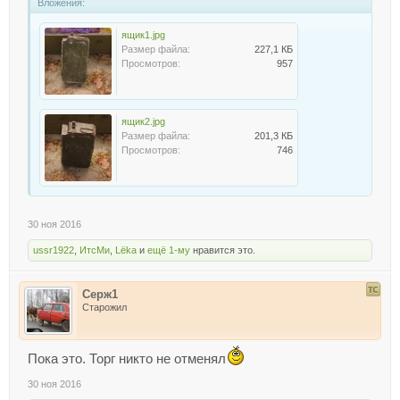
Вложения:
ящик1.jpg
Размер файла:
227,1 КБ
Просмотров:
957
ящик2.jpg
Размер файла:
201,3 КБ
Просмотров:
746
30 ноя 2016
ussr1922
,
ИтсМи
,
Lёka
и
ещё 1-му
нравится это.
Серж1
Старожил
Пока это. Торг никто не отменял
30 ноя 2016