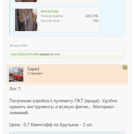
рюкзак2.jpg
Размер файла:
222,2 КБ
Просмотров:
719
30 ноя 2016
ussr1922
и
ИтсМи
нравится это.
Серж1
Старожил
Лот 7.
Патронная коробка к пулемету ПКТ (вроде). Удобно
хранить инструменты и всякую фигню... Материал -
люминий.
Цена - 0,7 Квинтофф на брульках - 2 шт.