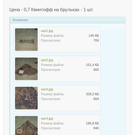
Цена - 0,7 Квинтофф на брульках - 1 шт.
Вложения:
кап1.jpg
Размер файла:
145 КБ
Просмотров:
704
кап2.jpg
Размер файла:
151,4 КБ
Просмотров:
660
кап3.jpg
Размер файла:
328,3 КБ
Просмотров:
664
кап4.jpg
Размер файла:
196,8 КБ
Просмотров:
940