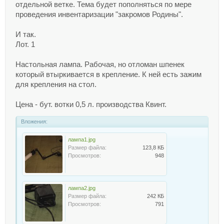
отдельной ветке. Тема будет пополняться по мере
проведения инвентаризации "закромов Родины".
И так.
Лот. 1
Настольная лампа. Рабочая, но отломан шпенек
который втыркивается в крепление. К ней есть зажим
для крепления на стол.
Цена - бут. вотки 0,5 л. производства Квинт.
Вложения:
лампа1.jpg
Размер файла:
123,8 КБ
Просмотров:
948
лампа2.jpg
Размер файла:
242 КБ
Просмотров:
791