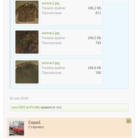
китель1.jpg
Размер файла:
186,2 КБ
Просмотров:
871
китель2.jpg
Размер файла:
249,5 КБ
Просмотров:
793
китель3.jpg
Размер файла:
169,6 КБ
Просмотров:
760
30 ноя 2016
ussr1922
и
ИтсМи
нравится это.
Серж1
Старожил