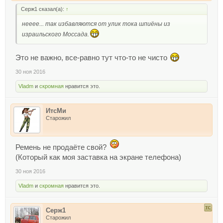
Серж1 сказал(а):
↑
нееее... так избавляются от улик тока шпиёны из
израильского Моссада.
Это не важно, все-равно тут что-то не чисто
30 ноя 2016
Vladm
и
скромная
нравится это.
ИтсМи
Старожил
Ремень не продаёте свой?
(Который как моя заставка на экране телефона)
30 ноя 2016
Vladm
и
скромная
нравится это.
Серж1
Старожил