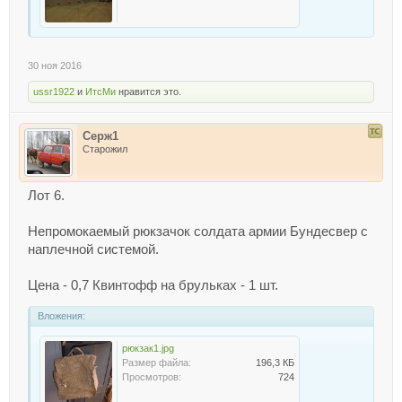
30 ноя 2016
ussr1922
и
ИтсМи
нравится это.
Серж1
Старожил
Лот 6.
Непромокаемый рюкзачок солдата армии Бундесвер с
наплечной системой.
Цена - 0,7 Квинтофф на брульках - 1 шт.
Вложения:
рюкзак1.jpg
Размер файла:
196,3 КБ
Просмотров:
724