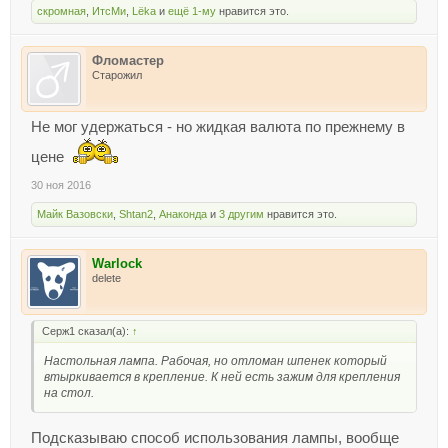
скромная
,
ИтсМи
,
Lёka
и
ещё 1-му
нравится это.
Фломастер
Старожил
Не мог удержаться - но жидкая валюта по прежнему в
цене
30 ноя 2016
Майк Вазовски
,
Shtan2
,
Анаконда
и
3 другим
нравится это.
Warlock
delete
Серж1 сказал(а):
↑
Настольная лампа. Рабочая, но отломан шпенек который
втыркивается в крепление. К ней есть зажим для крепления
на стол.
Подсказываю способ использования лампы, вообще