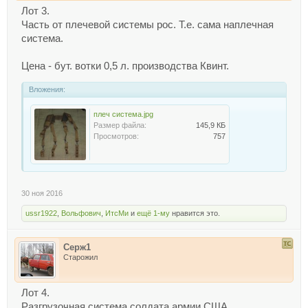
Лот 3.
Часть от плечевой системы рос. Т.е. сама наплечная
система.
Цена - бут. вотки 0,5 л. производства Квинт.
Вложения:
плеч система.jpg
Размер файла:
145,9 КБ
Просмотров:
757
30 ноя 2016
ussr1922
,
Вольфович
,
ИтсМи
и
ещё 1-му
нравится это.
Серж1
Старожил
Лот 4.
Разгрузочная система солдата армии США.