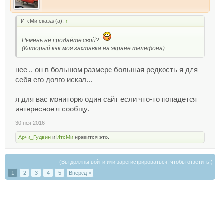
ИтсМи сказал(а):
↑
Ремень не продаёте свой?
(Который как моя заставка на экране телефона)
нее... он в большом размере большая редкость я для
себя его долго искал...
я для вас мониторю один сайт если что-то попадется
интересное я сообщу.
30 ноя 2016
Арчи_Гудвин
и
ИтсМи
нравится это.
(Вы должны войти или зарегистрироваться, чтобы ответить.)
1
2
3
4
5
Вперёд >