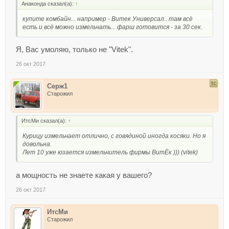
Анаконда сказал(а):
↑
купите комбайн... например - Витек Универсал.. там всё
есть и всё можно измельчать... фарш готовится - за 30 сек.
Я, Вас умоляю, только не "Vitek".
26 окт 2017
Серж1
Старожил
ИтсМи сказал(а):
↑
Курицу измельчает отлично, с говядиной иногда косяки. Но я
довольна.
Лет 10 уже юзается измельчитель фирмы ВитЁк ))) (vitek)
а мощность не знаете какая у вашего?
26 окт 2017
ИтсМи
Старожил