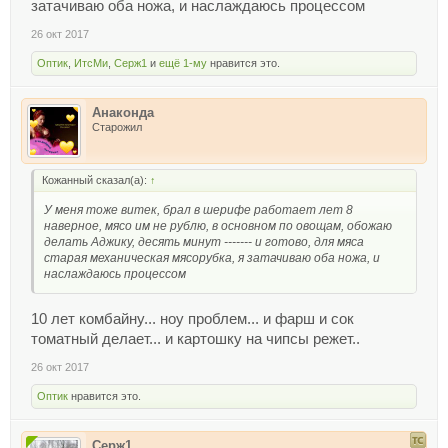
затачиваю оба ножа, и наслаждаюсь процессом
26 окт 2017
Оптик
,
ИтсМи
,
Серж1
и
ещё 1-му
нравится это.
Анаконда
Старожил
Кожанный сказал(а):
↑
У меня тоже витек, брал в шерифе работает лет 8
наверное, мясо им не рублю, в основном по овощам, обожаю
делать Аджику, десять минут ------- и готово, для мяса
старая механическая мясорубка, я затачиваю оба ножа, и
наслаждаюсь процессом
10 лет комбайну... ноу проблем... и фарш и сок
томатный делает... и картошку на чипсы режет..
26 окт 2017
Оптик
нравится это.
Серж1