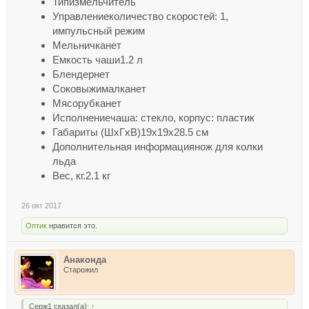
Типизмельчитель
Управлениеколичество скоростей: 1,
импульсный режим
Мельничканет
Емкость чаши1.2 л
Блендернет
Соковыжималканет
Мясорубканет
Исполнениечаша: стекло, корпус: пластик
Габариты (ШхГхВ)19x19x28.5 см
Дополнительная информациянож для колки
льда
Вес, кг.2.1 кг
26 окт 2017
Оптик
нравится это.
Анаконда
Старожил
Серж1 сказал(а):
↑