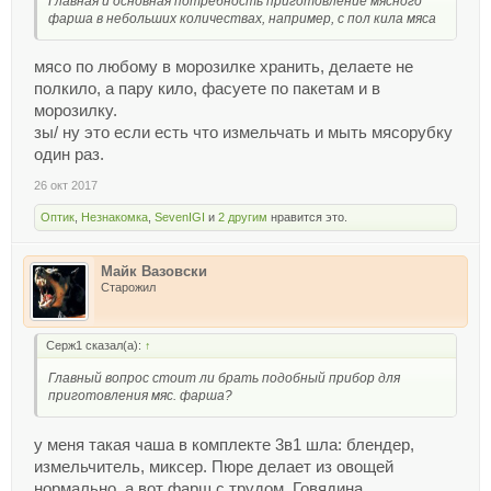
Главная и основная потребность приготовление мясного
фарша в небольших количествах, например, с пол кила мяса
Мощность550 Вт
Насадкиуниверсальный нож,
мясо по любому в морозилке хранить, делаете не
эмульсионная насадка
полкило, а пару кило, фасуете по пакетам и в
Сетевой шнурдлина 1.20 м
морозилку.
Типизмельчитель
зы/ ну это если есть что измельчать и мыть мясорубку
Управлениеколичество скоростей: 1,
один раз.
импульсный режим
26 окт 2017
Мельничканет
Емкость чаши1.2 л
Оптик
,
Незнакомка
,
SevenIGI
и
2 другим
нравится это.
Блендернет
Соковыжималканет
Майк Вазовски
Мясорубканет
Старожил
Исполнениечаша: стекло, корпус:
пластик
Серж1 сказал(а):
↑
Габариты (ШхГхВ)19x19x28.5 см
Дополнительная информациянож для
Главный вопрос стоит ли брать подобный прибор для
приготовления мяс. фарша?
колки льда
Вес, кг.2.1 кг
у меня такая чаша в комплекте 3в1 шла: блендер,
измельчитель, миксер. Пюре делает из овощей
нормально, а вот фарш с трудом. Говядина