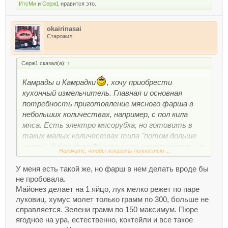
ИтсМи
и
Серж1
нравится это.
okairinasai
Старожил
Серж1 сказал(а):
↑
Камрады и Камрадки
, хочу приобрести
кухонный измельчитель. Главная и основная
потребность приготовление мясного фарша в
небольших количествах, например, с пол кила
мяса. Есть электро мясорубка, но готовить в
таких малых количествах типа "потом дольше
мыть". В блендере Филипс есть измельчитель, но
Нажмите, чтобы показать полностью ...
чаша ну очень маленькая.
В общем кто юзает подобное чудо техники жду
У меня есть такой же, но фарш в нем делать вроде бы
рекомендаций, советов и т.п.
не пробовала.
Главный вопрос стоит ли брать подобный прибор
Майонез делает на 1 яйцо, лук мелко режет по паре
для приготовления мяс. фарша?
луковиц, хумус молет только грамм по 300, больше не
справляется. Зелени грамм по 150 максимум. Пюре
Засматриваюсь в Хайтеке на эту модель:
ягодное на ура, естественно, коктейли и все такое
Блендер/измельчитель Bosch MMR 15A1