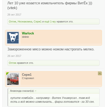
Главный вопрос стоит ли брать подобный прибор
Лет 10 уже юзается измельчитель фирмы ВитЁк )))
для приготовления мяс. фарша?
(vitek)
26 окт 2017
Засматриваюсь в Хайтеке на эту модель:
Оптик
,
Незнакомка
,
Серж1
и
ещё 1-му
нравится это.
Блендер/измельчитель Bosch MMR 15A1
http://shop.hi-tech.md/products/blender.izmelchitel-
bosch-mmr-15a1
Warlock
delete
Замороженное мясо можно ножом настрогать мелко.
26 окт 2017
Мощность550 Вт
Оптик
нравится это.
Насадкиуниверсальный нож,
эмульсионная насадка
Сетевой шнурдлина 1.20 м
Серж1
Типизмельчитель
Старожил
Управлениеколичество скоростей: 1,
импульсный режим
Анаконда сказал(а):
↑
Мельничканет
купите комбайн... например - Витек Универсал.. там всё
Емкость чаши1.2 л
есть и всё можно измельчать... фарш готовится - за 30 сек.
Блендернет