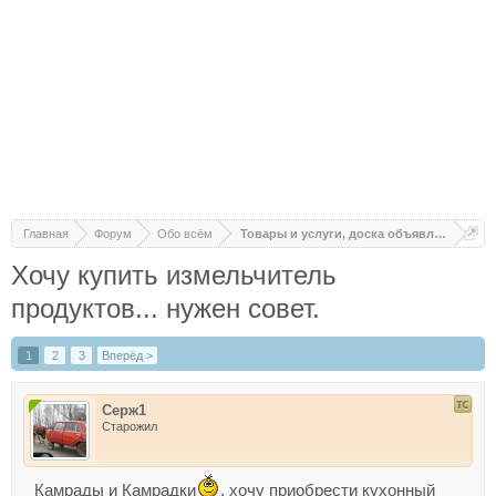
Главная
Форум
Обо всём
Товары и услуги, доска объявлений
Хочу купить измельчитель
продуктов... нужен совет.
1
2
3
Вперёд >
Серж1
Старожил
Камрады и Камрадки
, хочу приобрести кухонный