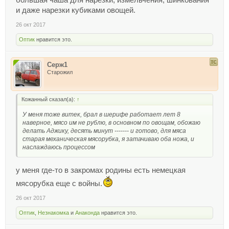
и даже нарезки кубиками овощей.
26 окт 2017
Оптик
нравится это.
Серж1
Старожил
Кожанный сказал(а):
↑
У меня тоже витек, брал в шерифе работает лет 8
наверное, мясо им не рублю, в основном по овощам, обожаю
делать Аджику, десять минут ------- и готово, для мяса
старая механическая мясорубка, я затачиваю оба ножа, и
наслаждаюсь процессом
у меня где-то в закромах родины есть немецкая
мясорубка еще с войны.
26 окт 2017
Оптик
,
Незнакомка
и
Анаконда
нравится это.