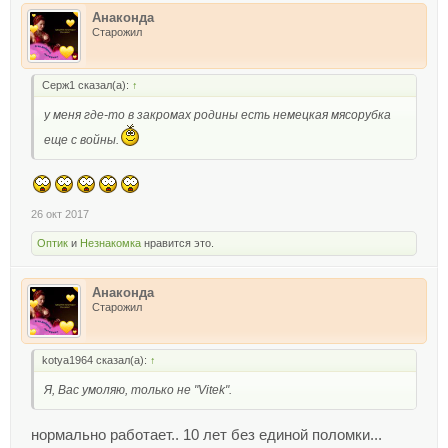
Анаконда
Старожил
Серж1 сказал(а):
↑
у меня где-то в закромах родины есть немецкая мясорубка
еще с войны.
26 окт 2017
Оптик
и
Незнакомка
нравится это.
Анаконда
Старожил
kotya1964 сказал(а):
↑
Я, Вас умоляю, только не "Vitek".
нормально работает.. 10 лет без единой поломки...