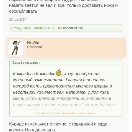
наматывается на вал и все, только доставать ножи и
соскабливать
26 окт 2017
Оптик
,
Серж1
,
Толмач
и
ещё 1-му
нравится это.
ИтсМи
Старожил
Серж1 сказал(а):
↑
Камрады и Камрадки
, хочу приобрести
кухонный измельчитель. Главная и основная
потребность приготовление мясного фарша в
небольших количествах, например, с пол кила
мяса. Есть электро мясорубка, но готовить в
таких малых количествах типа "потом дольше
мыть". В блендере Филипс есть измельчитель, но
Нажмите, чтобы показать полностью ...
чаша ну очень маленькая.
В общем кто юзает подобное чудо техники жду
Курицу измельчает отлично, с говядиной иногда
рекомендаций, советов и т.п.
косяки. Но я довольна.