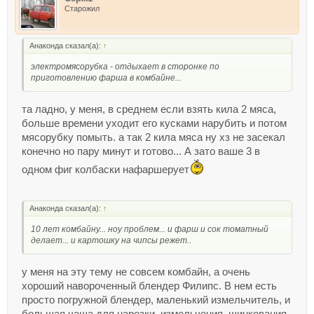
Старожил
Анаконда сказал(а):
↑
электромясорубка - отдыхает в сторонке по
приготовлению фарша в комбайне...
та ладно, у меня, в среднем если взять кила 2 мяса,
больше времени уходит его кусками нарубить и потом
мясорубку помыть. а так 2 кила мяса ну хз не засекал
конечно но пару минут и готово... А зато ваше 3 в
одном фиг колбаски нафаршерует
Анаконда сказал(а):
↑
10 лет комбайну... ноу проблем... и фарш и сок томатный
делает... и картошку на чипсы режет..
у меня на эту тему не совсем комбайн, а очень
хороший навороченный блендер Филипс. В нем есть
просто погружной блендер, маленький измельчитель, и
большая чаша для нарезки, измельчения, шинкования