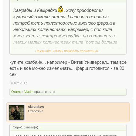
Камрады и Камрадки
, хочу приобрести
кухонный измельчитель. Главная и основная
потребность приготовление мясного фарша в
небольших количествах, например, с пол кила
мяса. Есть электро мясорубка, но готовить в
таких малых количествах типа "потом дольше
мыть". В блендере Филипс есть измельчитель, но
Нажмите, чтобы показать полностью ...
чаша ну очень маленькая.
В общем кто юзает подобное чудо техники жду
купите комбайн... например - Витек Универсал.. там всё
рекомендаций, советов и т.п.
есть и всё можно измельчать... фарш готовится - за 30
Главный вопрос стоит ли брать подобный прибор
сек.
для приготовления мяс. фарша?
26 окт 2017
Оптик
и
Vladm
нравится это.
Засматриваюсь в Хайтеке на эту модель:
Блендер/измельчитель Bosch MMR 15A1
http://shop.hi-tech.md/products/blender.izmelchitel-
slavakvs
Старожил
bosch-mmr-15a1
Серж1 сказал(а):
↑