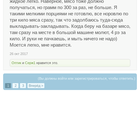
жидкое легко. Наверное, мясо тоже должно
http://shop.hi-tech.md/products/blender.izmelchitel-
получаться, но грамм по 300 за раз, не больше. Я
bosch-mmr-15a1
такими мелкими порциями не готовлю, все норовлю по
три кило мяса сразу, так что задолбаюсь туда-сюда
выкладывать-закладывать. Когда беру на базаре мясо,
там сразу на месте в большой машине молют, 4 рэ за
кило. И руки не пачкаешь, и мыть ничего не надо)
Моется легко, мне нравится.
26 окт 2017
Оптик
и
Серж1
нравится это.
(Вы должны войти или зарегистрироваться, чтобы ответить.)
1
2
3
Вперёд >