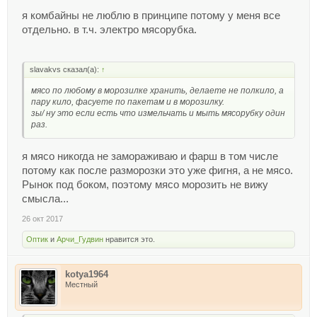
Соковыжималканет
я комбайны не люблю в принципе потому у меня все
Мясорубканет
отдельно. в т.ч. электро мясорубка.
Исполнениечаша: стекло, корпус:
пластик
Габариты (ШхГхВ)19x19x28.5 см
slavakvs сказал(а):
↑
Дополнительная информациянож для
мясо по любому в морозилке хранить, делаете не полкило, а
колки льда
пару кило, фасуете по пакетам и в морозилку.
Вес, кг.2.1 кг
зы/ ну это если есть что измельчать и мыть мясорубку один
раз.
я мясо никогда не замораживаю и фарш в том числе
потому как после разморозки это уже фигня, а не мясо.
Рынок под боком, поэтому мясо морозить не вижу
смысла...
26 окт 2017
Оптик
и
Арчи_Гудвин
нравится это.
kotya1964
Местный