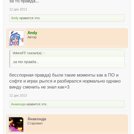
за то правда...
звоните знакомым тыжсекретарь или тыжбухгалтер они
подскажут больше)
12 дек 2013
Вывод:
Andy
нравится это.
Тыжпрограмист- самые щедрые, добрые, и терпеливые
люди!
Andy
это лишь малость) уважайте друг друга! и не забывайте.
Автор
время- деньги! а час программиста стоит не дешево!=)
тыжпрограммист всегда готово отказаться от прогулки с
VolonoFF сказал(а):
↑
любимой ради решения твой проблемы.
за то правда...
бесспорная правда) были такие моменты как в ПО и
софте и играх рылся и разбирался нормально однако
винду сменить не знал как=3
12 дек 2013
Анаконда
нравится это.
Анаконда
Старожил