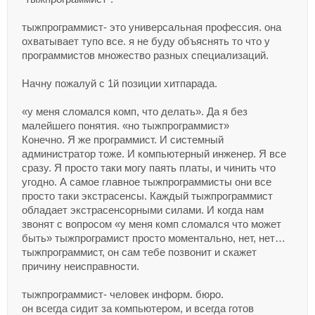
тыжпрограммист- это универсальная профессия. она
охватывает тупо все. я не буду объяснять то что у
программистов множество разных специализаций.
Начну пожалуй с 1й позиции хитпарада.
«у меня сломался комп, что делать». Да я без
малейшего понятия. «но тыжпрограммист»
Конечно. Я же программист. И системный
администратор тоже. И компьютерный инженер. Я все
сразу. Я просто таки могу паять платы, и чинить что
угодно. А самое главное тыжпрограммисты они все
просто таки экстрасенсы. Каждый тыжпрограммист
обладает экстрасенсорными силами. И когда нам
звонят с вопросом «у меня комп сломался что может
быть» тыжпрограмист просто моментально, нет, нет…
тыжпрограммист, он сам тебе позвонит и скажет
причину неисправности.
тыжпрограммист- человек информ. бюро.
он всегда сидит за компьютером, и всегда готов