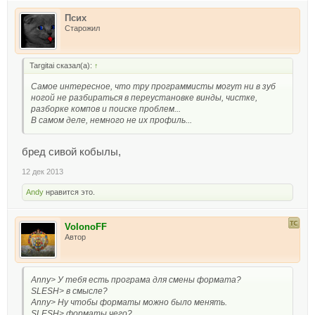
Псих
Старожил
Targitai сказал(а):
↑
Самое интересное, что тру программисты могут ни в зуб
ногой не разбираться в переустановке винды, чистке,
разборке компов и поиске проблем...
В самом деле, немного не их профиль...
бред сивой кобылы,
12 дек 2013
Andy
нравится это.
VolonoFF
Автор
Anny> У тебя есть програма для смены формата?
SLESH> в смысле?
Anny> Ну чтобы форматы можно было менять.
SLESH> форматы чего?