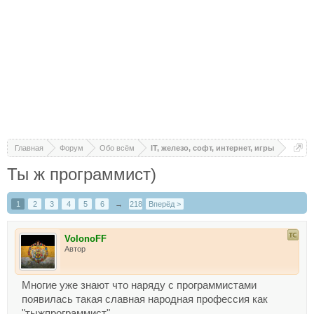
Главная
Форум
Обо всём
IT, железо, софт, интернет, игры
Ты ж программист)
1
2
3
4
5
6
→
218
Вперёд >
VolonoFF
Автор
Многие уже знают что наряду с программистами
появилась такая славная народная профессия как
"тыжпрограммист".