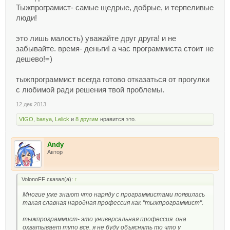
Тыжпрограмист- самые щедрые, добрые, и терпеливые
люди!
это лишь малость) уважайте друг друга! и не
забывайте. время- деньги! а час программиста стоит не
дешево!=)
тыжпрограммист всегда готово отказаться от прогулки
с любимой ради решения твой проблемы.
12 дек 2013
VIGO
,
basya
,
Lelick
и
8 другим
нравится это.
Andy
Автор
VolonoFF сказал(а):
↑
Многие уже знают что наряду с программистами появилась
такая славная народная профессия как "тыжпрограммист".
тыжпрограммист- это универсальная профессия. она
охватывает тупо все. я не буду объяснять то что у