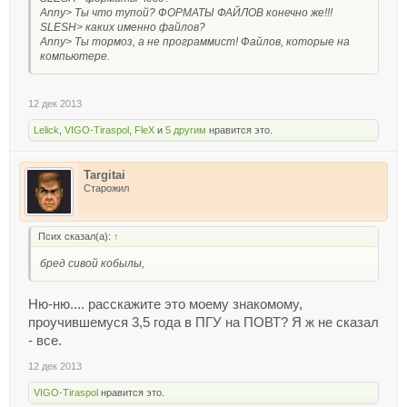
Anny> Ты что тупой? ФОРМАТЫ ФАЙЛОВ конечно же!!!
SLESH> каких именно файлов?
Anny> Ты тормоз, а не программист! Файлов, которые на
компьютере.
12 дек 2013
Lelick
,
VIGO-Tiraspol
,
FleX
и
5 другим
нравится это.
Targitai
Старожил
Псих сказал(а):
↑
бред сивой кобылы,
Ню-ню.... расскажите это моему знакомому,
проучившемуся 3,5 года в ПГУ на ПОВТ? Я ж не сказал
- все.
12 дек 2013
VIGO-Tiraspol
нравится это.