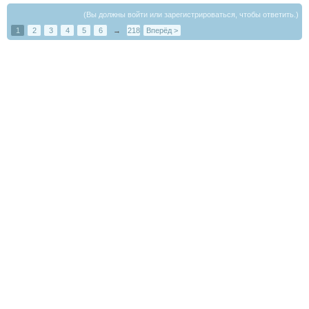
(Вы должны войти или зарегистрироваться, чтобы ответить.)
1
2
3
4
5
6
→
218
Вперёд >