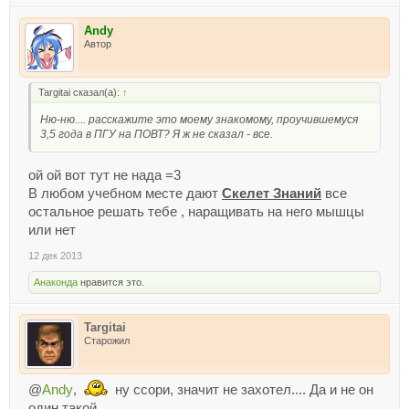
Andy
Автор
Targitai сказал(а):
↑
Ню-ню.... расскажите это моему знакомому, проучившемуся
3,5 года в ПГУ на ПОВТ? Я ж не сказал - все.
ой ой вот тут не нада =3
В любом учебном месте дают
Скелет Знаний
все
остальное решать тебе , наращивать на него мышцы
или нет
12 дек 2013
Анаконда
нравится это.
Targitai
Старожил
@
Andy
,
ну ссори, значит не захотел.... Да и не он
один такой...