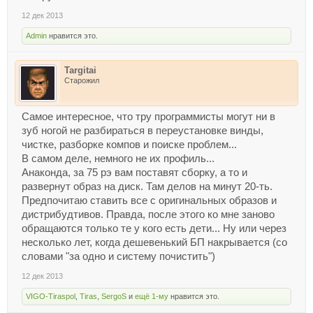
12 дек 2013
Admin
нравится это.
Targitai
Старожил
Самое интересное, что тру программисты могут ни в
зуб ногой не разбираться в переустановке винды,
чистке, разборке компов и поиске проблем...
В самом деле, немного не их профиль...
Анаконда, за 75 рэ вам поставят сборку, а то и
развернут образ на диск. Там делов на минут 20-ть.
Предпочитаю ставить все с оригинальных образов и
дистрибудтивов. Правда, после этого ко мне заново
обращаются только те у кого есть дети... Ну или через
несколько лет, когда дешевенький БП накрывается (со
словами "за одно и систему почистить")
12 дек 2013
VIGO-Tiraspol
,
Tiras
,
SergoS
и
ещё 1-му
нравится это.