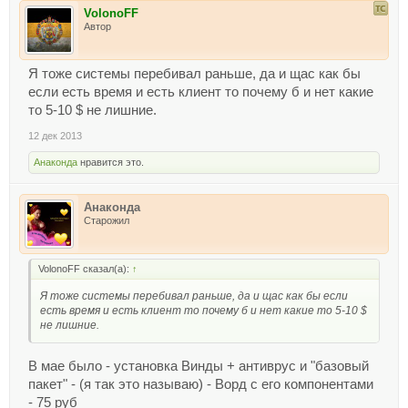
VolonoFF
Автор
Я тоже системы перебивал раньше, да и щас как бы
если есть время и есть клиент то почему б и нет какие
то 5-10 $ не лишние.
12 дек 2013
Анаконда
нравится это.
Анаконда
Старожил
VolonoFF сказал(а):
↑
Я тоже системы перебивал раньше, да и щас как бы если
есть время и есть клиент то почему б и нет какие то 5-10 $
не лишние.
В мае было - установка Винды + антиврус и "базовый
пакет" - (я так это называю) - Ворд с его компонентами
- 75 руб