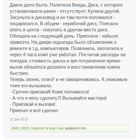
Давно дело было. Полетела Винда. Диск, с которого
устанавливала ранее - отсутствует. Купила другой.
Засунула в дисковод и он там почти поломался -
поцарапался. В общем - нерабочий диск. Поехала
опять в центр - покупать в другом месте диск.
Обещали на следующий день. Приехала - забыли
привезти. На двери подъезда было объявление о
ремонте и т.д. компьютеров. Позвонила, заплатила и
через 4 часа комп уже работал. Посчитав расходы на
поездки, стоимость диска и зря потраченное время -
вызов обошёлся дешевле и восстановление компа
быстрее.
Теперь звоню, плачУ и не заморачиваюсь. К знакомым
тоже его вызывала.
- Срочно приезжай! Комп поломался!
- А что я могу сделать?! Вызывайте мастера!
- Приезжай и вызови!
Приехал и всё сделал.
12 дек 2013
AND
,
VIGO
,
Inspector
и
ещё 1-му
нравится это.