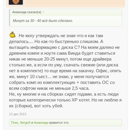
Анаконда сказал(а):
↑
Минут за 30 - 40 всё было сделано.
Не могу утверждать не зная что и как там
делалось.... Но как-то быстренько слишком. А
вытащить информацию с диска С? На моем далеко не
древнем компе и ноуте сама Винда будет ставиться
никак не меньше 20-25 минут, потом еще драйвера
столько же, а если по уму, скачать свежие (или диска
нет в комплекте) то еще время на закачку. Офис, опять
же, минут 10 съест.... не знаю, у меня получается
собрать комп из комплектующих + поставить ОС со
всем софтом никак не меньше 2,5 часа.
Не, ну многие и на сборках сидят годами, а есть люди
которые категорически только ХР хотят. Но не люблю я
их (сборки), вот хоть убей.
12 дек 2013
Tiras
,
SergoS
и
Анаконда
нравится это.