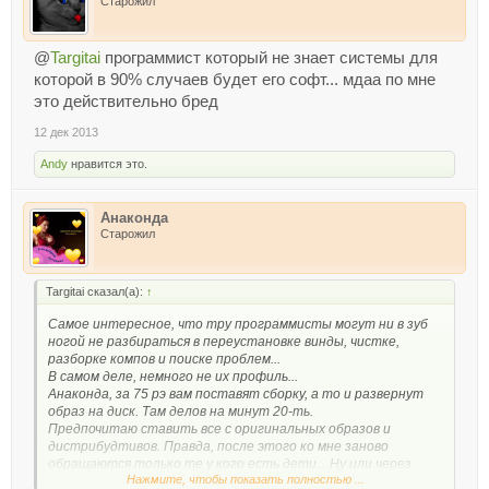
Старожил
@
Targitai
программист который не знает системы для
которой в 90% случаев будет его софт... мдаа по мне
это действительно бред
12 дек 2013
Andy
нравится это.
Анаконда
Старожил
Targitai сказал(а):
↑
Самое интересное, что тру программисты могут ни в зуб
ногой не разбираться в переустановке винды, чистке,
разборке компов и поиске проблем...
В самом деле, немного не их профиль...
Анаконда, за 75 рэ вам поставят сборку, а то и развернут
образ на диск. Там делов на минут 20-ть.
Предпочитаю ставить все с оригинальных образов и
дистрибудтивов. Правда, после этого ко мне заново
обращаются только те у кого есть дети... Ну или через
Нажмите, чтобы показать полностью ...
несколько лет, когда дешевенький БП накрывается (со