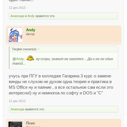
12 дек 2013
Анаконда
и
Andy
нравится это.
Andy
Автор
Targitai сказал(а):
↑
@
Andy
,
ну ссори, значит не захотел.... Да и не он один
такой...
учусь при ПГУ в колледже Гагарина 3 курс о замене
винды не слухом не духом одна теория и практика в
MS Office ну и паяние , а все остальное сам если это
интересно!) ну и немногоа по софту и DOS и "С"
12 дек 2013
Анаконда
нравится это.
Псих