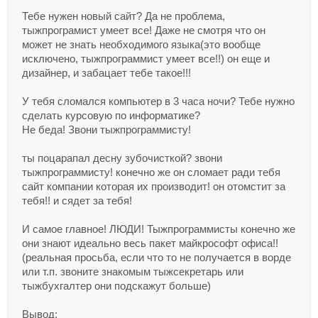
Тебе нужен новый сайт? Да не проблема,
тыжпрограмист умеет все! Даже не смотря что он
может не знать необходимого языка(это вообще
исключено, тыжпрограммист умеет все!!) он еще и
дизайнер, и забацает тебе такое!!!
У тебя сломался компьютер в 3 часа ночи? Тебе нужно
сделать курсовую по информатике?
Не беда! Звони тыжпрограммисту!
ты поцарапал десну зубочисткой? звони
тыжпрограммисту! конечно же он сломает ради тебя
сайт компании которая их производит! он отомстит за
тебя!! и сядет за тебя!
И самое главное! ЛЮДИ! Тыжпрограммисты конечно же
они знают идеально весь пакет майкрософт офиса!!
(реальная просьба, если что то не получается в ворде
или т.п. звоните знакомым тыжсекретарь или
тыжбухгалтер они подскажут больше)
Вывод: