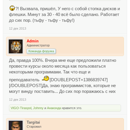
словами "за одно и систему почистить")
?! Вызвала, пришёл, У него с собой стопка дисков и
флешки. Минут за 30 - 40 всё было сделано. Работает
до сих пор. (тьфу - тьфу - тьфу!)
12 дек 2013
Admin
Администратор
Команда форума
Да, правда 100%. Вчера мне еще предложили платно
провести курсы около месяца как пользоваться
некоторыми программами. Так что еще и
преподаватель
[DOUBLEPOST=1386839747]
[/DOUBLEPOST]Да, знаю программистов, которые не
могут винду поставить... До сих пор поражаюсь с них
12 дек 2013
VIGO-Tiraspol
,
Johnny
и
Анаконда
нравится это.
Targitai
Старожил