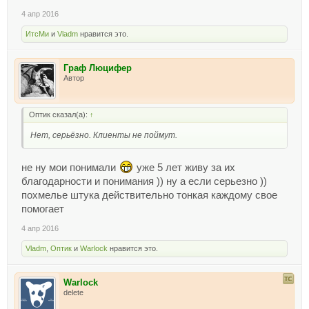
4 апр 2016
ИтсМи
и
Vladm
нравится это.
Граф Люцифер
Автор
Оптик сказал(а):
↑
Нет, серьёзно. Клиенты не поймут.
не ну мои понимали
уже 5 лет живу за их
благодарности и понимания )) ну а если серьезно ))
похмелье штука действительно тонкая каждому свое
помогает
4 апр 2016
Vladm
,
Оптик
и
Warlock
нравится это.
Warlock
delete