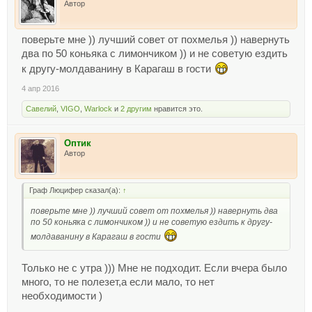
Автор
поверьте мне )) лучший совет от похмелья )) навернуть
два по 50 коньяка с лимончиком )) и не советую ездить
к другу-молдаванину в Карагаш в гости
4 апр 2016
Савелий
,
VIGO
,
Warlock
и
2 другим
нравится это.
Оптик
Автор
Граф Люцифер сказал(а):
↑
поверьте мне )) лучший совет от похмелья )) навернуть два
по 50 коньяка с лимончиком )) и не советую ездить к другу-
молдаванину в Карагаш в гости
Только не с утра ))) Мне не подходит. Если вчера было
много, то не полезет,а если мало, то нет
необходимости )