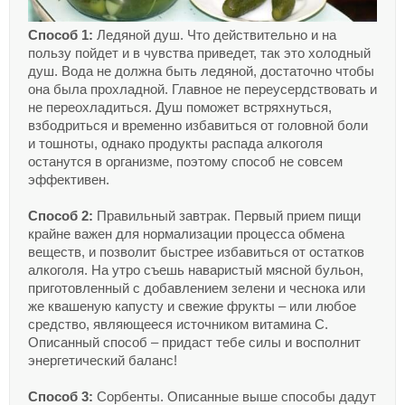
Способ 1:
Ледяной душ. Что действительно и на
пользу пойдет и в чувства приведет, так это холодный
душ. Вода не должна быть ледяной, достаточно чтобы
она была прохладной. Главное не переусердствовать и
не переохладиться. Душ поможет встряхнуться,
взбодриться и временно избавиться от головной боли
и тошноты, однако продукты распада алкоголя
останутся в организме, поэтому способ не совсем
эффективен.
Способ 2:
Правильный завтрак. Первый прием пищи
крайне важен для нормализации процесса обмена
веществ, и позволит быстрее избавиться от остатков
алкоголя. На утро съешь наваристый мясной бульон,
приготовленный с добавлением зелени и чеснока или
же квашеную капусту и свежие фрукты – или любое
средство, являющееся источником витамина C.
Описанный способ – придаст тебе силы и восполнит
энергетический баланс!
Способ 3:
Сорбенты. Описанные выше способы дадут