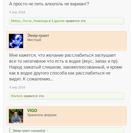
А просто не пить алкоголь не вариант?
4 апр 2016
Mebus
,
Oscar
,
Анаконда
и
4 другим
нравится это.
Эмир-грант
Местный
Мне кажется, что желание расслабиться заглушает
все то негативное что есть в водке (вкус, запах и пр).
Народ зажатый слишком, закомплексованный, и кроме
как в водке другого способа как расслабиться не
видит. К сожалению...
4 апр 2016
Warlock
нравится это.
VIGO
Хранитель форума
Эмир-грант сказал(а):
↑