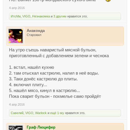
4 апр 2016
ИтсМи
,
VIGO
,
Незнакомка
и
3 другим
нравится это.
Анаконда
Старожил
На утро съешь наваристый мясной бульон,
приготовленный с добавлением зелени и чеснока
1. встал, нашёл кухню
2. там отыскал кастрюлю, налил в неё воды.
3. Таки донёс кастрюлю до плиты.
4. включил плиту...
5. нашёл мясо, кинул в кастрюлю...
Пока сварит бульон - похмелье само пройдёт
4 апр 2016
Савелий
,
VIGO
,
Warlock
и
ещё 1-му
нравится это.
Граф Люцифер