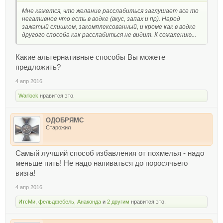
Мне кажется, что желание расслабиться заглушает все то
негативное что есть в водке (вкус, запах и пр). Народ
зажатый слишком, закомплексованный, и кроме как в водке
другого способа как расслабиться не видит. К сожалению...
Какие альтернативные способы Вы можете
предложить?
4 апр 2016
Warlock
нравится это.
ОДОБРЯМС
Старожил
Самый лучший способ избавления от похмелья - надо
меньше пить! Не надо напиваться до поросячьего
визга!
4 апр 2016
ИтсМи
,
фельдфебель
,
Анаконда
и
2 другим
нравится это.