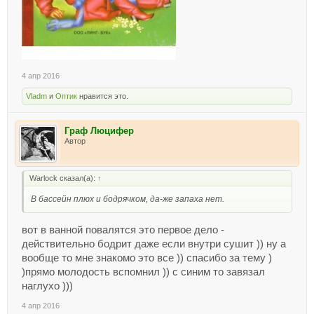
4 апр 2016
Vladm
и
Оптик
нравится это.
Граф Люцифер
Автор
Warlock сказал(а):
↑
В бассейн плюх и бодрячком, да-же запаха нет.
вот в ванной повалятся это первое дело -
действительно бодрит даже если внутри сушит )) ну а
вообще то мне знакомо это все )) спасибо за тему )
)прямо молодость вспомнил )) с синим то завязал
наглухо )))
4 апр 2016