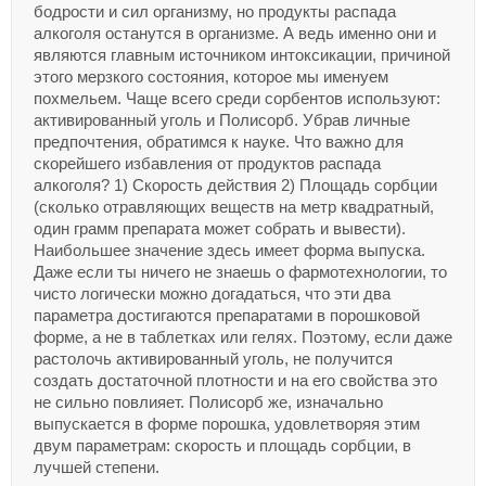
бодрости и сил организму, но продукты распада
алкоголя останутся в организме. А ведь именно они и
являются главным источником интоксикации, причиной
этого мерзкого состояния, которое мы именуем
похмельем. Чаще всего среди сорбентов используют:
активированный уголь и Полисорб. Убрав личные
предпочтения, обратимся к науке. Что важно для
скорейшего избавления от продуктов распада
алкоголя? 1) Скорость действия 2) Площадь сорбции
(сколько отравляющих веществ на метр квадратный,
один грамм препарата может собрать и вывести).
Наибольшее значение здесь имеет форма выпуска.
Даже если ты ничего не знаешь о фармотехнологии, то
чисто логически можно догадаться, что эти два
параметра достигаются препаратами в порошковой
форме, а не в таблетках или гелях. Поэтому, если даже
растолочь активированный уголь, не получится
создать достаточной плотности и на его свойства это
не сильно повлияет. Полисорб же, изначально
выпускается в форме порошка, удовлетворяя этим
двум параметрам: скорость и площадь сорбции, в
лучшей степени.