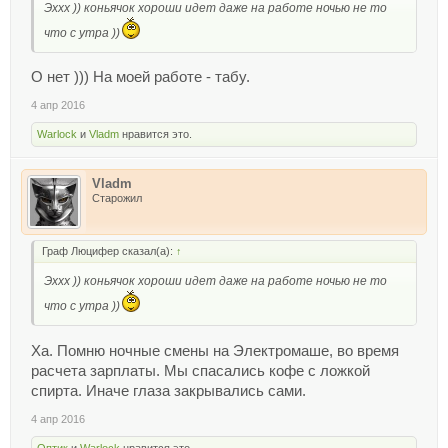
Эххх )) коньячок хороши идет даже на работе ночью не то
что с утра ))
О нет ))) На моей работе - табу.
4 апр 2016
Warlock
и
Vladm
нравится это.
Vladm
Старожил
Граф Люцифер сказал(а):
↑
Эххх )) коньячок хороши идет даже на работе ночью не то
что с утра ))
Ха. Помню ночные смены на Электромаше, во время
расчета зарплаты. Мы спасались кофе с ложкой
спирта. Иначе глаза закрывались сами.
4 апр 2016
Оптик
и
Warlock
нравится это.