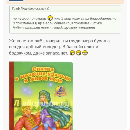
Граф Люцифер сказал(а):
↑
не ну мои понимали
уже 5 лет живу за их благодарности
и понимания )) ну а если серьезно )) похмелье штука
действительно тонкая каждому свое помогает
Жена летом ржёт, говорит, ты гляди вчера бухал а
сегодня добрый молодец. В бассейн плюх и
бодрячком, да-же запаха нет.