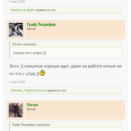
4 апр 2016
Warlock
и
Vladm
нравится это.
Граф Люцифер
Автор
Оптик сказал(а):
↑
Только не с утра )))
Эххх )) коньячок хороши идет даже на работе ночью не
то что с утра ))
4 апр 2016
Warlock
,
Vladm
и
Оптик
нравится это.
Оптик
Автор
Граф Люцифер сказал(а):
↑