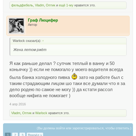
фельдфебель
,
Vladm
,
Оптик
и
ещё 1-му
нравится это.
Граф Люцифер
Автор
Warlock сказал(а):
↑
Жена летом ржёт
Я как раньше делал ? супчик теплый в ванну и 50
коньячку )) если не помогало у моего водителя всегда
была банка холодного пивка
зато на работе был с
таким страдающим лицом шо таки все думали что я за
дело родею по самое не могу )) да кстати рассол
вообще нифига не помогает )
4 апр 2016
Vladm
,
Оптик
и
Warlock
нравится это.
(Вы должны войти или зарегистрироваться, чтобы ответить.)
1
2
3
Вперёд >