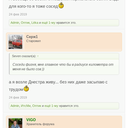
для кого-то я тоже сосед
24 фев 2019
Admin
,
Оптик
,
Lёka
и
ещё 1-му
нравится это.
Серж1
Старожил
Seven сказал(а):
↑
Соседи фигня, мне главное что бы в радиусе километра от
меня не было сов ))
а я возле Днестра живу... без них даже засыпаю с
трудом
24 фев 2019
Admin
,
ИтсМи
,
Оптик
и
ещё 1-му
нравится это.
VIGO
Хранитель форума