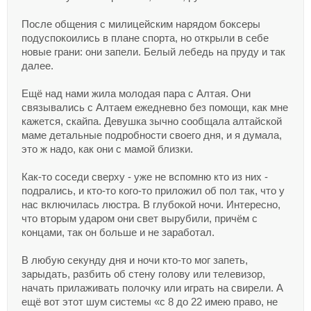
После общения с милицейским нарядом боксеры
подуспокоились в плане спорта, но открыли в себе
новые грани: они запели. Белый лебедь на пруду и так
далее.
Ещё над нами жила молодая пара с Алтая. Они
связывались с Алтаем ежедневно без помощи, как мне
кажется, скайпа. Девушка зычно сообщала алтайской
маме детальные подробности своего дня, и я думала,
это ж надо, как они с мамой близки.
Как-то соседи сверху - уже не вспомню кто из них -
подрались, и кто-то кого-то приложил об пол так, что у
нас включилась люстра. В глубокой ночи. Интересно,
что вторым ударом они свет вырубили, причём с
концами, так он больше и не заработал.
В любую секунду дня и ночи кто-то мог запеть,
зарыдать, разбить об стену голову или телевизор,
начать прилаживать полочку или играть на свирели. А
ещё вот этот шум системы «с 8 до 22 имею право, не