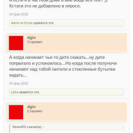
А если я в частном доме и мне воще все пох? ))
Кстати это не добавлено в опросе.
24 фев 2019
Admin
и
Оптик
нравится это.
dgin
Старожил
А когда начинает чье-то дите скакать...ну дите
попрыгало и успокоилось...Но когда после полуночи
начинают над тобой гантели и стеклянные бутылки
кидать...
24 фев 2019
Lёka
нравится это.
dgin
Старожил
SevenIGI сказал(а):
↑