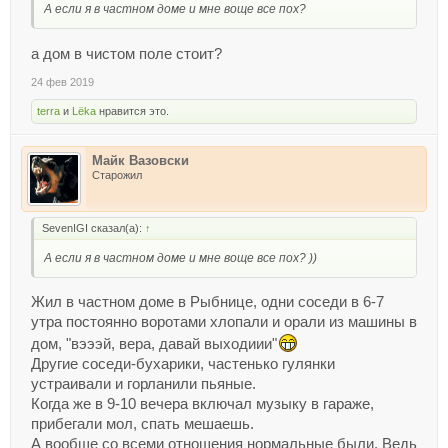
А если я в частном доме и мне воще все пох?
а дом в чистом поле стоит?
24 фев 2019
terra
и
Lёka
нравится это.
Майк Вазовски
Старожил
SevenIGI сказал(а):
↑
А если я в частном доме и мне воще все пох? ))
Жил в частном доме в Рыбнице, одни соседи в 6-7
утра постоянно воротами хлопали и орали из машины в
дом, "вэээй, вера, давай выходиии"
Другие соседи-бухарики, частенько гулянки
устраивали и горланили пьяные.
Когда же в 9-10 вечера включал музыку в гараже,
прибегали мол, спать мешаешь.
А вообще со всеми отношения нормальные были. Ведь