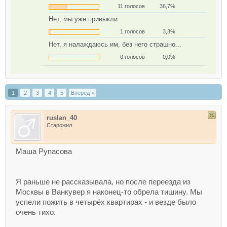
11 голосов
36,7%
Нет, мы уже привыкли
1 голосов
3,3%
Нет, я налаждаюсь им, без него страшно...
0 голосов
0,0%
1
2
3
4
5
Вперёд >
ruslan_40
Старожил
Маша Рупасова
Я раньше не рассказывала, но после переезда из
Москвы в Ванкувер я наконец-то обрела тишину. Мы
успели пожить в четырёх квартирах - и везде было
очень тихо.