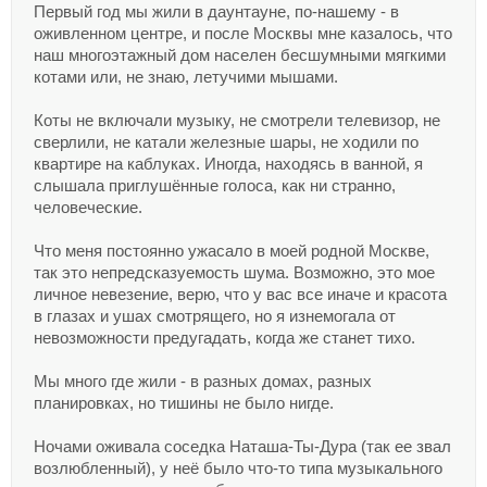
Первый год мы жили в даунтауне, по-нашему - в
оживленном центре, и после Москвы мне казалось, что
наш многоэтажный дом населен бесшумными мягкими
котами или, не знаю, летучими мышами.
Коты не включали музыку, не смотрели телевизор, не
сверлили, не катали железные шары, не ходили по
квартире на каблуках. Иногда, находясь в ванной, я
слышала приглушённые голоса, как ни странно,
человеческие.
Что меня постоянно ужасало в моей родной Москве,
так это непредсказуемость шума. Возможно, это мое
личное невезение, верю, что у вас все иначе и красота
в глазах и ушах смотрящего, но я изнемогала от
невозможности предугадать, когда же станет тихо.
Мы много где жили - в разных домах, разных
планировках, но тишины не было нигде.
Ночами оживала соседка Наташа-Ты-Дура (так ее звал
возлюбленный), у неё было что-то типа музыкального