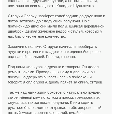
салона: они с друзьями бухали, а потом засыпали,
поставив на всю мощность Клавдию Шульженко.
Старухи Сверху наоборот колобродили до двух ночи и
потом затихали до следующей полуночи. Но с
полуночи до двух они мыли полы, шмякая деревянной
шваброй, двигая железное ведро и стулья, которых у
них было несметное количество.
Закончив с полами, Старухи начинали перебирать
чугунки и противни в кладовке, находившейся ровно
над нашей спальней. Роняли, конечно.
Под нами жил чувак с дрелью и топором. Он делал
ремонт ночами. Приходишь к нему в два ночи, он
послушно дверь открывает - весь в побелке - и
говорит: я сплю уже! А дрель прячет за спину, хитрец.
Так же над нами жили боксеры с натурально грушей,
закреплённой меж потолком и полом, тренировки их
случались так же после полуночи. К ним ходить
ругаться было сложно: открывает тебе здоровенный
потный мужик в перчатках, валяй, ругайся.