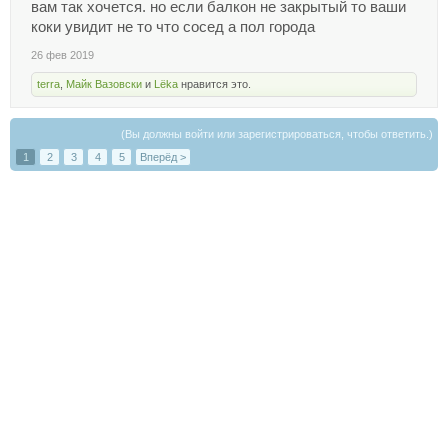
вам так хочется. но если балкон не закрытый то ваши
коки увидит не то что сосед а пол города
26 фев 2019
terra
,
Майк Вазовски
и
Lёka
нравится это.
(Вы должны войти или зарегистрироваться, чтобы ответить.)
1
2
3
4
5
Вперёд >