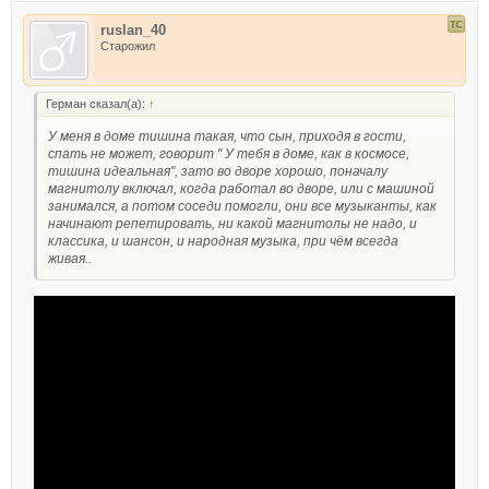
ruslan_40
Старожил
Герман сказал(а):
↑
У меня в доме тишина такая, что сын, приходя в гости,
спать не может, говорит " У тебя в доме, как в космосе,
тишина идеальная", зато во дворе хорошо, поначалу
магнитолу включал, когда работал во дворе, или с машиной
занимался, а потом соседи помогли, они все музыканты, как
начинают репетировать, ни какой магнитолы не надо, и
классика, и шансон, и народная музыка, при чём всегда
живая..