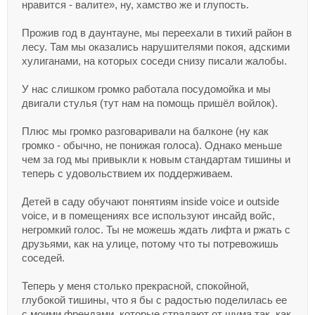
нравится - валите», ну, хамство же и глупость.
Прожив год в даунтауне, мы переехали в тихий район в
лесу. Там мы оказались нарушителями покоя, адскими
хулиганами, на которых соседи снизу писали жалобы.
У нас слишком громко работала посудомойка и мы
двигали стулья (тут нам на помощь пришёл войлок).
Плюс мы громко разговаривали на балконе (ну как
громко - обычно, не понижая голоса). Однако меньше
чем за год мы привыкли к новым стандартам тишины и
теперь с удовольствием их поддерживаем.
Детей в саду обучают понятиям inside voice и outside
voice, и в помещениях все используют инсайд войс,
негромкий голос. Ты не можешь ждать лифта и ржать с
друзьями, как на улице, потому что ты потревожишь
соседей.
Теперь у меня столько прекрасной, спокойной,
глубокой тишины, что я бы с радостью поделилась ее
с моими френдами, которые страдают от шума так, как