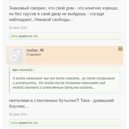
Знакомый говорил, что свой дом - это конечно хорошо,
но без трусов в свой двор не выйдешь - соседи
наблюдают...Никакой свободы...
26 фев 2019
Lёka
нравится это.
ruslan_40
Старожил
dgin сказал(а):
↑
А когда начинает чье-то дите скакать...ну дите попрыгало
и успокоилось...Но когда после полуночи начинают над
тобой гантели и стеклянные бутылки кидать...
гантелями в стеклянные бутылки?! Типа - домашний
боулинг....
26 фев 2019
Lёka
нравится это.