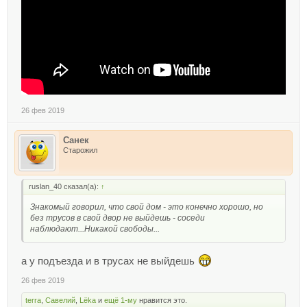
26 фев 2019
Санек
Старожил
ruslan_40 сказал(а):
↑
Знакомый говорил, что свой дом - это конечно хорошо, но
без трусов в свой двор не выйдешь - соседи
наблюдают...Никакой свободы...
а у подъезда и в трусах не выйдешь
26 фев 2019
terra
,
Савелий
,
Lёka
и
ещё 1-му
нравится это.