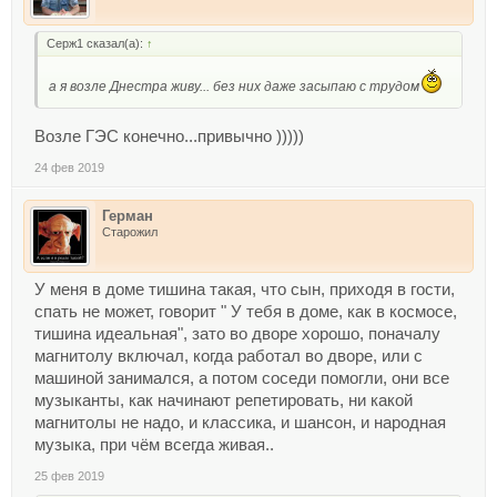
Серж1 сказал(а):
↑
а я возле Днестра живу... без них даже засыпаю с трудом
Возле ГЭС конечно...привычно )))))
24 фев 2019
Герман
Старожил
У меня в доме тишина такая, что сын, приходя в гости,
спать не может, говорит " У тебя в доме, как в космосе,
тишина идеальная", зато во дворе хорошо, поначалу
магнитолу включал, когда работал во дворе, или с
машиной занимался, а потом соседи помогли, они все
музыканты, как начинают репетировать, ни какой
магнитолы не надо, и классика, и шансон, и народная
музыка, при чём всегда живая..
25 фев 2019