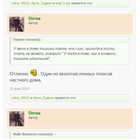
Lёka
,
VIGO
,
Арчи_Гудвин
и
ещё 1-му
нравится это.
Оптик
Автор
Герман сказал(а):
↑
У меня в доме тишина такая, что сын, приходя в гости,
спать не может, говорит " У тебя в доме, как в космосе,
тишина идеальная",
Отлично
. Один из многочисленных плюсов
частного дома.
25 фев 2019
Lёka
,
VIGO
и
Арчи_Гудвин
нравится это.
Оптик
Автор
Майк Вазовски сказал(а):
↑