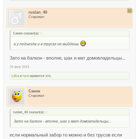
ruslan_40
Старожил
Санек сказал(а):
↑
а у подъезда и в трусах не выйдешь
Зато на балкон - вполне, шах и мат домовладельцы...
26 фев 2019
Lёka
и
rura
нравится это.
Санек
Старожил
ruslan_40 сказал(а):
↑
Зато на балкон - вполне, шах и мат домовладельцы...
если нормальный забор то можно и без трусов если