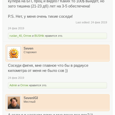
кулера на БП, проц и видео? Каких то 100$ выйдет, но
зато тишина (21-23 дб) лет на 3-5 обеспечена!
P.S. Нет, у меня очень тихие соседи!
Last edited:
24 фев 2019
24 фев 2019
ruslan_40
,
Оптик
и
BUSHik
нравится это.
Seven
Старожил
Соседи фигня, мне главное что бы в радиусе
километра от меня не было сов ))
24 фев 2019
Admin
и
Оптик
нравится это.
SevenIGI
Местный