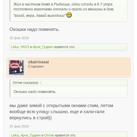
Жил в частном доме в Рыбнице, одни соседи в 6-7 утра
постоянно воротами хлопали и орали из машины в дом,
"вэээй, вера, давай выходиии"
Окошки надо поменять.
25 фев 2019
Lёka
,
VIGO
и
Арчи_Гудвин
нравится это.
okairinasai
Старожил
Оптик сказал(а):
↑
Окошки надо поменять.
мы даже зимой с открытыми окнами спим, летом
вообще всю улицу слышно, еще и хали-гали
вернулись в строй))
25 фев 2019
Lёka
,
Арчи_Гудвин
и
Оптик
нравится это.