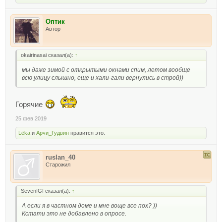
Оптик
Автор
okairinasai сказал(а):
↑
мы даже зимой с открытыми окнами спим, летом вообще
всю улицу слышно, еще и хали-гали вернулись в строй))
Горячие
25 фев 2019
Lёka
и
Арчи_Гудвин
нравится это.
ruslan_40
Старожил
SevenIGI сказал(а):
↑
А если я в частном доме и мне воще все пох? ))
Кстати это не добавлено в опросе.