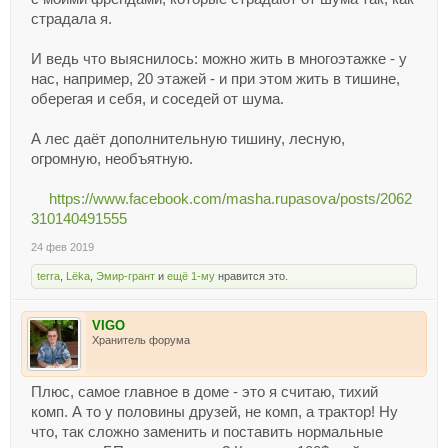
страдала я.
И ведь что выяснилось: можно жить в многоэтажке - у
нас, например, 20 этажей - и при этом жить в тишине,
оберегая и себя, и соседей от шума.
А лес даёт дополнительную тишину, лесную,
огромную, необъятную.
https://www.facebook.com/masha.rupasova/posts/2062
310140491555
24 фев 2019
terra
,
Lёka
,
Эмир-грант
и
ещё 1-му
нравится это.
VIGO
Хранитель форума
Плюс, самое главное в доме - это я считаю, тихий
комп. А то у половины друзей, не комп, а трактор! Ну
что, так сложно заменить и поставить нормальные