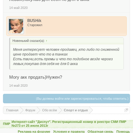
14 май 2020
BUSHik
Старожил
Новенький сказал(а):
↑
Меня интересует человек-продавец ,кто либо по сниженной
цене продает что то в танках
Есть твичи,есть премы и что то подобное везде чероез
левых,покупаю для себя не для 0 акка
Могу акк продать)Нужен?
14 май 2020
(Вы должны войти или зарегистрироваться, чтобы ответить.)
Главная
Форум
Обо всём
Спорт и отдых
Интернет-сайт "Диспут". Регистрационный номер в реестре СМИ ПМР
ПМР
№273 от 25 июля 2013г
Реклама на форуме
Условия и правила
Обратная связь
Помощь