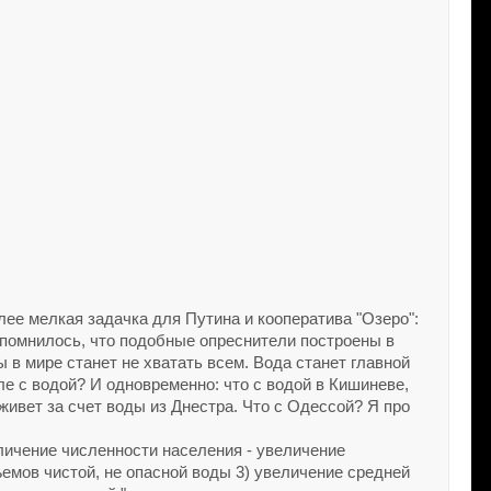
ее мелкая задачка для Путина и кооператива "Озеро":
спомнилось, что подобные опреснители построены в
ы в мире станет не хватать всем. Вода станет главной
ле с водой? И одновременно: что с водой в Кишиневе,
живет за счет воды из Днестра. Что с Одессой? Я про
личение численности населения - увеличение
емов чистой, не опасной воды 3) увеличение средней