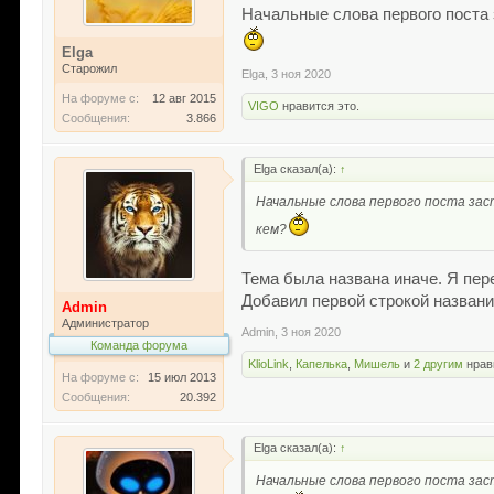
Начальные слова первого поста з
Elga
Старожил
Elga
,
3 ноя 2020
На форуме с:
12 авг 2015
VIGO
нравится это.
Сообщения:
3.866
Elga сказал(а):
↑
Начальные слова первого поста заст
кем?
Тема была названа иначе. Я пер
Добавил первой строкой назван
Admin
Администратор
Admin
,
3 ноя 2020
Команда форума
KlioLink
,
Капелька
,
Мишель
и
2 другим
нрав
На форуме с:
15 июл 2013
Сообщения:
20.392
Elga сказал(а):
↑
Начальные слова первого поста заст