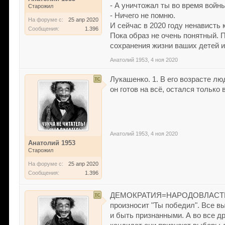
- А уничтожал ты во время войн
Старожил
- Ничего не помню.
На форуме с:
25 апр 2020
И сейчас в 2020 году ненависть
Сообщения:
1.396
Пока образ не очень понятный.
сохранения жизни ваших детей и
Анатолий 1953
,
4 ноя 2020
Лукашенко. 1. В его возрасте лю
он готов на всё, остался только 
Анатолий 1953
,
4 ноя 2020
Анатолий 1953
Старожил
На форуме с:
25 апр 2020
Сообщения:
1.396
ДЕМОКРАТИЯ=НАРОДОВЛАСТИЕ. В 
произносит "Ты победил". Все в
и быть признанными. А во все д