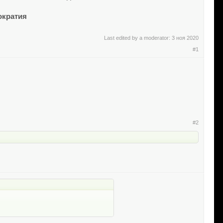
ократия
Last edited by a moderator:
3 ноя 2020
#1
#2