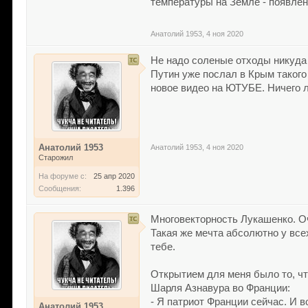
температуры на Земле - появлен
Анатолий 1953
,
4 ноя 2020
Не надо соленые отходы никуда 
Путин уже послал в Крым такого
новое видео на ЮТУБЕ. Ничего 
Анатолий 1953
Анатолий 1953
,
4 ноя 2020
Старожил
На форуме с:
25 апр 2020
Сообщения:
1.396
Многовекторность Лукашенко. Оч
Такая же мечта абсолютно у всех
тебе.
Открытием для меня было то, чт
Шарля Азнавура во Франции:
- Я патриот Франции сейчас. И 
Анатолий 1953