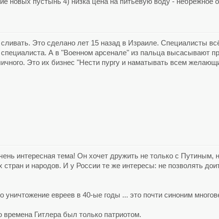
ие новых пустынь 4) низка цена на питьевую воду - небрежное о
сливать. Это сделано лет 15 назад в Израиле. Специалисты всё
 специалиста. А в "Военном арсенале" из пальца высасывают 
личного. Это их бизнес "Нести пургу и наматывать всем желаю
ень интересная тема! Он хочет дружить не только с Путиным, но
 стран и народов. И у России те же интересы: не позволять дои
о уничтожение евреев в 40-ые годы ... это почти синоним мног
во времена Гитлера был только патриотом.