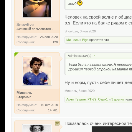
кем?
Человек на своей волне и общает
p.s. Если кто на балке рядом с 
SnowEve
Активный пользователь
SnowEve
,
3 ноя 2020
На форуме с:
26 сен 2020
Мишель
и
Elga
нравится это.
Сообщения:
120
Admin сказал(а):
↑
Тема была названа иначе. Я переиме
Добавил первой строкой название 
Ну и норм, пусть себе пишет дед
Мишель
,
3 ноя 2020
Мишель
Старожил
Арчи_Гудвин
,
РТ-79
,
Серж1
и
3 другим
нрав
На форуме с:
10 окт 2018
Сообщения:
14.761
Показалась очень интересной т