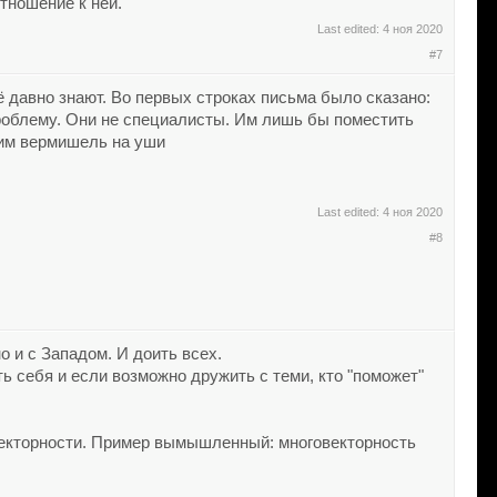
тношение к ней."
Last edited:
4 ноя 2020
#7
 давно знают. Во первых строках письма было сказано:
проблему. Они не специалисты. Им лишь бы поместить
щим вермишель на уши
Last edited:
4 ноя 2020
#8
 и с Западом. И доить всех.
ть себя и если возможно дружить с теми, кто "поможет"
овекторности. Пример вымышленный: многовекторность