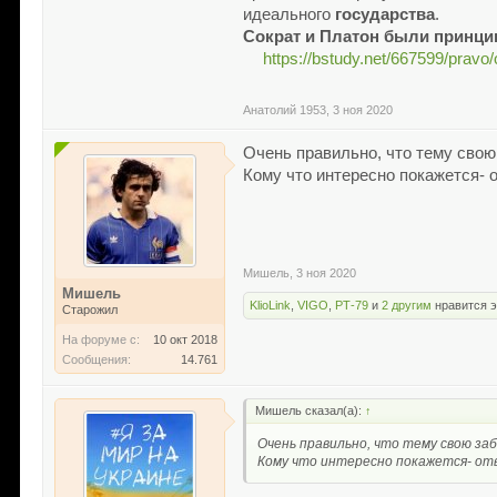
идеального
государства
.
Сократ и Платон были принц
https://bstudy.net/667599/pra
Анатолий 1953
,
3 ноя 2020
Очень правильно, что тему свою
Кому что интересно покажется- о
Мишель
,
3 ноя 2020
Мишель
KlioLink
,
VIGO
,
РТ-79
и
2 другим
нравится э
Старожил
На форуме с:
10 окт 2018
Сообщения:
14.761
Мишель сказал(а):
↑
Очень правильно, что тему свою заб
Кому что интересно покажется- отв