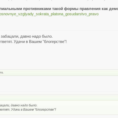
ипиальными противниками такой формы правления как дем
vo/osnovnye_vzglyady_sokrata_platona_gosudarstvo_pravo
 забацали, давно надо было.
тветят. Удачи в Вашем "блогерстве"!
то.
ацали, давно надо было.
етят. Удачи в Вашем "блогерстве"!