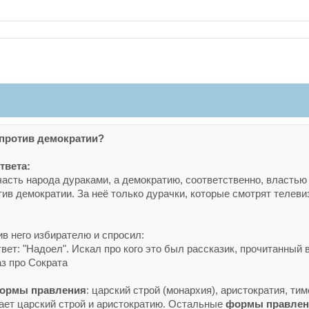
против демократии?
твета:
асть народа дураками, а демократию, соответственно, властью
ив демократии. За неё только дурачки, которые смотрят телеви
в него избирателю и спросил:
твет: "Надоел". Искал про кого это был рассказик, прочитанный 
аз про Сократа
ормы
правления
: царский строй (монархия), аристократия, ти
ает царский строй и аристократию. Остальные
формы
правле