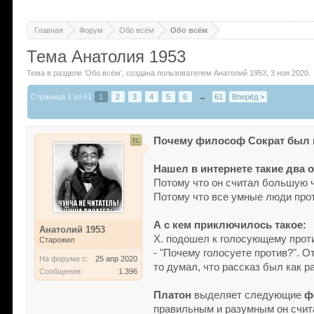
Главная
Форум
Обо всём
Обо всём
Тема Анатолия 1953
Тема в разделе '
Обо всём
'
, создана пользователем
Анатолий 1953
,
3 ноя 2020
.
Страница 1 из 61
1
2
3
4
5
6
→
61
Вперёд >
Почему философ Сократ был 
Нашел в интернете такие два о
Потому что он считал большую ч
Потому что все умные люди прот
А с кем приключилось такое:
Анатолий 1953
Х. подошел к голосующему проти
Старожил
- "Почему голосуете против?". О
На форуме с:
25 апр 2020
то думал, что рассказ был как р
Сообщения:
1.396
Платон
выделяет следующие
ф
правильным и разумным он счит