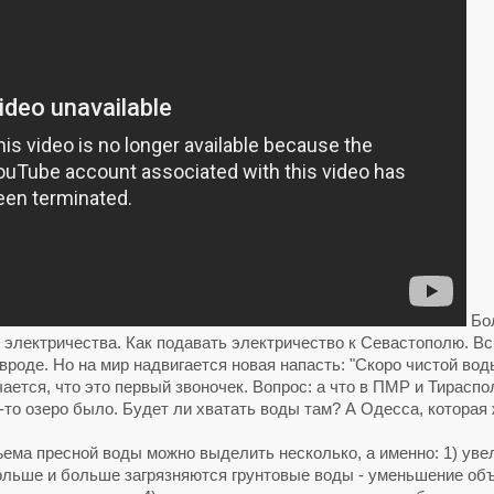
Бол
 электричества. Как подавать электричество к Севастополю. В
вроде. Но на мир надвигается новая напасть: "Скоро чистой вод
ается, что это первый звоночек. Вопрос: а что в ПМР и Тираспо
-то озеро было. Будет ли хватать воды там? А Одесса, которая 
ема пресной воды можно выделить несколько, а именно: 1) уве
льше и больше загрязняются грунтовые воды - уменьшение объ