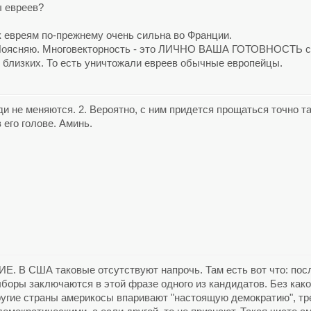
ы евреев?
 к евреям по-прежнему очень сильна во Франции.
 Поясняю. Многовекторность - это ЛИЧНО ВАША ГОТОВНОСТЬ со
 близких. То есть уничтожали евреев обычные европейцы.
ди не меняются. 2. Вероятно, с ним придется прощаться точно та
в его голове. Аминь.
США таковые отсутствуют напрочь. Там есть вот что: после 
ыборы заключаются в этой фразе одного из кандидатов. Без как
ругие страны америкосы впаривают "настоящую демократию", т