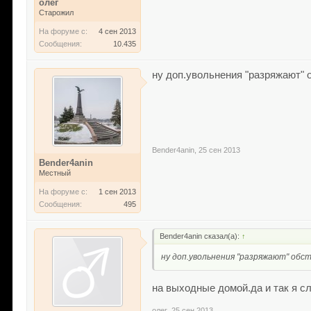
олег
Старожил
На форуме с:
4 сен 2013
Сообщения:
10.435
ну доп.увольнения "разряжают" 
Bender4anin
,
25 сен 2013
Bender4anin
Местный
На форуме с:
1 сен 2013
Сообщения:
495
Bender4anin сказал(а):
↑
ну доп.увольнения "разряжают" обс
на выходные домой.да и так я с
олег
,
25 сен 2013