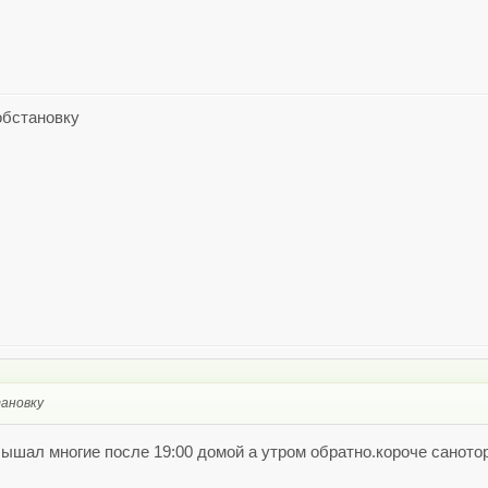
обстановку
тановку
лышал многие после 19:00 домой а утром обратно.короче саното