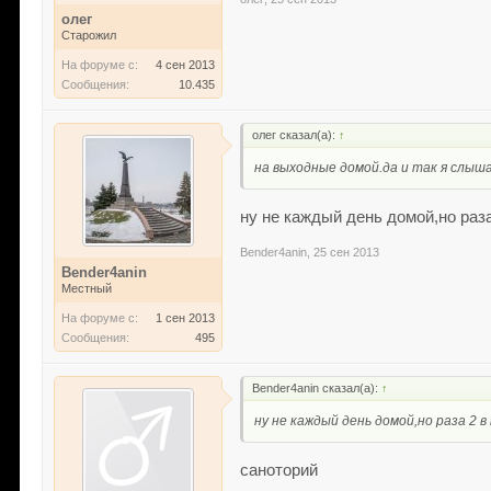
олег
Старожил
На форуме с:
4 сен 2013
Сообщения:
10.435
олег сказал(а):
↑
на выходные домой.да и так я слыш
ну не каждый день домой,но раза
Bender4anin
,
25 сен 2013
Bender4anin
Местный
На форуме с:
1 сен 2013
Сообщения:
495
Bender4anin сказал(а):
↑
ну не каждый день домой,но раза 2 в
саноторий