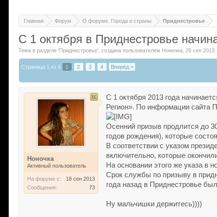
Главная
Форум
О форуме. Города и страны
Приднестровье
С 1 октября в Приднестровье начин
Тема в разделе '
Приднестровье
'
, создана пользователем
Ноночка
,
25 сен 2013
.
Страница 1 из 4
1
2
3
4
Вперёд >
С 1 октября 2013 года начинает
Регион». По информации сайта П
Осенний призыв продлится до 30 
годов рождения), которые состо
В соответствии с указом презид
включительно, которые окончили
Ноночка
На основании этого же указа в 
Активный пользователь
Срок службы по призыву в придн
На форуме с:
18 сен 2013
года назад в Приднестровье бы
Сообщения:
73
Ну мальчишки держитесь))))