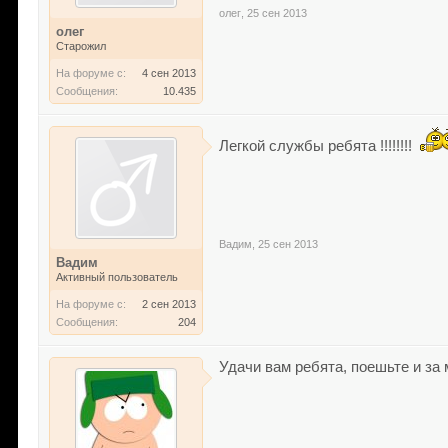
олег
,
25 сен 2013
олег
Старожил
На форуме с:
4 сен 2013
Сообщения:
10.435
Легкой службы ребята !!!!!!!!
Вадим
,
25 сен 2013
Вадим
Активный пользователь
На форуме с:
2 сен 2013
Сообщения:
204
Удачи вам ребята, поешьте и за 