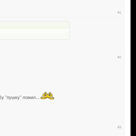
#1
#2
бу "пушку" ложил...
#3