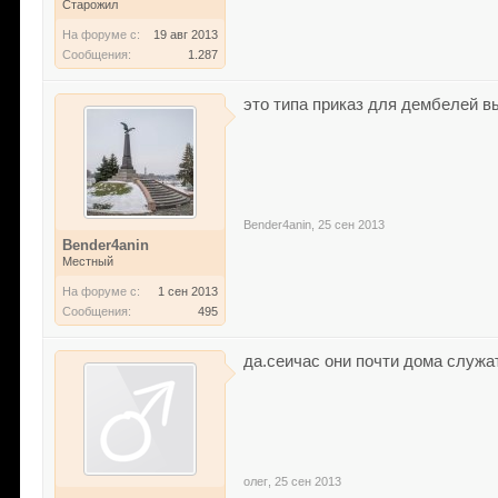
Старожил
На форуме с:
19 авг 2013
Сообщения:
1.287
это типа приказ для дембелей в
Bender4anin
,
25 сен 2013
Bender4anin
Местный
На форуме с:
1 сен 2013
Сообщения:
495
да.сеичас они почти дома служат
олег
,
25 сен 2013