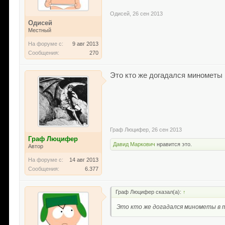
Одисей
,
26 сен 2013
Одисей
Местный
На форуме с:
9 авг 2013
Сообщения:
270
Это кто же догадался минометы 
Граф Люцифер
,
26 сен 2013
Граф Люцифер
Давид Маркович
нравится это.
Автор
На форуме с:
14 авг 2013
Сообщения:
6.377
Граф Люцифер сказал(а):
↑
Это кто же догадался минометы в 