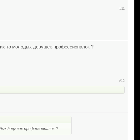
#11
аких то молодых девушек-профессионалок ?
#12
одых девушек-профессионалок ?