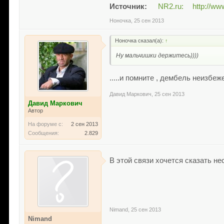
Источник:
NR2.ru:
http://ww
Ноночка
,
25 сен 2013
Ноночка сказал(а):
↑
Ну мальчишки держитесь))))
.....и помните , дембель неизбеж
Давид Маркович
,
25 сен 2013
Давид Маркович
Автор
На форуме с:
2 сен 2013
Сообщения:
2.829
В этой связи хочется сказать нес
Nimand
,
25 сен 2013
Nimand