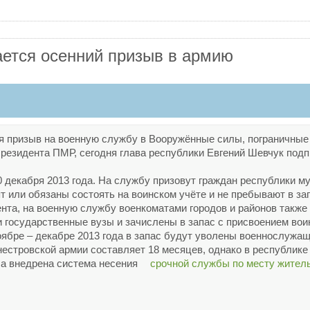
ается осенний призыв в армию
ся призыв на военную службу в Вооружённые силы, пограничны
резидента ПМР, сегодня глава республики Евгений Шевчук под
декабря 2013 года. На службу призовут граждан республики мужс
ят или обязаны состоять на воинском учёте и не пребывают в за
ента, на военную службу военкоматами городов и районов также
 государственные вузы и зачислены в запас с присвоением вои
ноябре – декабре 2013 года в запас будут уволены военнослужа
естровской армии составляет 18 месяцев, однако в республик
ла внедрена система несения
срочной службы по месту жител