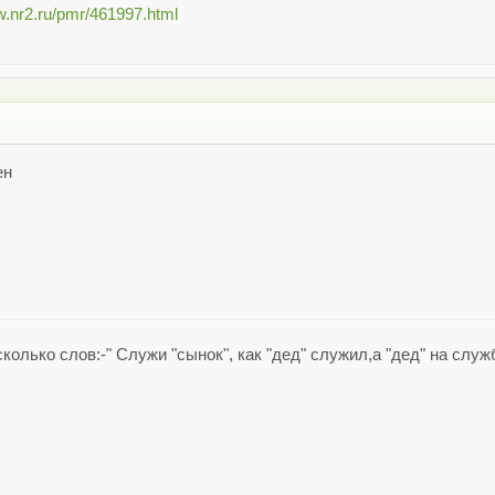
w.nr2.ru/pmr/461997.html
ен
колько слов:-" Служи "сынок", как "дед" служил,а "дед" на служ