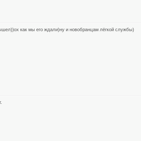
ышел))ох как мы его ждали)ну и новобранцам лёгкой службы)
.