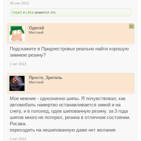
30 сен 2013
Серж1
и
Lёka
нравится это.
Одисей
Местный
Подскажите в Приднестровье реально найти хорошую
зимнюю резину?
1 окт 2013
Просто_Зритель
Местный
Мое мнение - однозначно шипы. Я почувствовал, как
автомобиль намертво останавливается зимой и на
снегу, и в гололед, одев шипованную резину. за 3 года
шипов много не потерял, резина в отличном состоянии.
Росава.
переходить на нешипованную даже нет желания
1 окт 2013