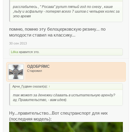
расслабьтесь , " Росава" рулит пятый год по снегу , каше
,льду и асфальту - потерял всего 7 шипов с четырех колес за
это время
помню, помню эту белоцерковскую резину... по
молодости ставил на классику...
30 сен 2013
Lёka
нравится это.
ОДОБРЯМС
Старожил
Арчи_Гудвин сказал(а):
↑
так может за денежки сдавать в испытательную аренду?
ау, Правительство, - вам идея).
Ну...правительство...Вот спецтранспорт для них
(последняя модель):