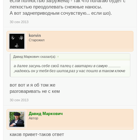
если полностью загружена) - так что полагаю будет с
легкостью преодолевать снежные наносы.
А вот заднеприводным сочувствую... если шо).
30 сен 2013
korvin
Старожил
Давид Маркович сказал(а):
↑
а далее засунь себе свой палец с аватарки в самую .............
,надеюсь он у тебя без шипов,раз у нас пошло в таком ключе
вот вот и я об том же
разговаривать не с кем
30 сен 2013
Давид Маркович
Автор
каков привет-таков ответ