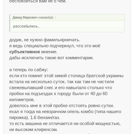
беспокоиться вам не о чем.
Давид Маркович сказал(а):
↑
расслабьтесь ,
додик, не нужно фамильярничать.
я ведь специально подчеркнул, что это моё
субъективное
мнение.
дабы исключить такие вот комментарии.
а теперь по сабжу:
если кто помнит этой зимой столица братской украины
встала на несколько суток. так как там не чистили
свежевыпавший снег. и его навыпало столько что
пробки на подъездах к городу были от 40 до 60
километров.
довелось мне в этой пробке отстоять ровно сутки.
ехал я тогда на невзрачном опель комбо (типа нашего
пирожка). 1.6 бензин/газ.
то есть машина не отличается ни особой мощностью,
ни высоким клиренсом.