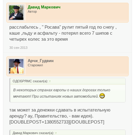
Давид Маркович
Автор
расслабьтесь , " Росава" рулит пятый год по снегу ,
каше ,льду и асфальту - потерял всего 7 шипов с
четырех колес за это время
30 сен 2013
Арчи_Гудвин
Старожил
ОДОБРЯМС сказал(а):
↑
В некоторых странах европы о наших дорогах только
мечтают! При испытаниях новых автомобилей.
так может за денежки сдавать в испытательную
аренду? ау, Правительство, - вам идея).
[DOUBLEPOST=1380552733][/DOUBLEPOST]
Давид Маркович сказал(а):
↑