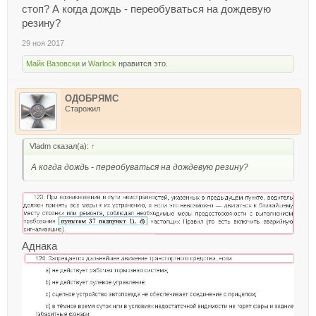
стоп? А когда дождь - переобуваться на дождевую
резину?
29 ноя 2017
Майк Вазовски
и
Warlock
нравится это.
ОДОБРЯМС
Старожил
Vladm сказал(а):
↑
А когда дождь - переобуваться на дождевую резину?
Аднака