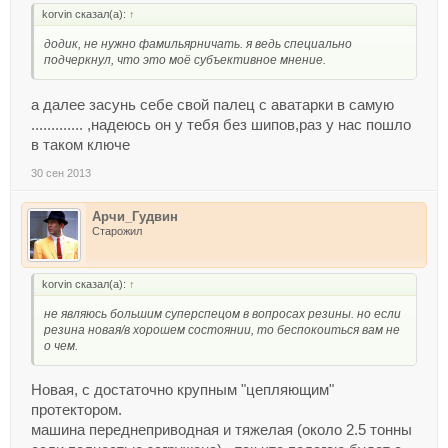
korvin сказал(а):
↑
додик, не нужно фамильярничать. я ведь специально
подчеркнул, что это моё субъективное мнение.
а далее засунь себе свой палец с аватарки в самую
............. ,надеюсь он у тебя без шипов,раз у нас пошло
в таком ключе
30 сен 2013
Арчи_Гудвин
Старожил
korvin сказал(а):
↑
не являюсь большим суперспецом в вопросах резины. но если
резина новая/в хорошем состоянии, то беспокоиться вам не
о чем.
Новая, с достаточно крупным "цепляющим"
протектором.
машина переднеприводная и тяжелая (около 2.5 тонны