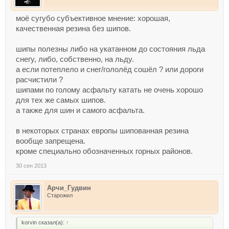
моё сугубо субъективное мнение: хорошая,
качественная резина без шипов.
шипы полезны либо на укатанном до состояния льда
снегу, либо, собственно, на льду.
а если потеплело и снег/гололёд сошёл ? или дороги
расчистили ?
шипами по голому асфальту катать не очень хорошо
для тех же самых шипов.
а также для шин и самого асфальта.
в некоторых странах европы шипованная резина
вообще запрещена.
кроме специально обозначенных горных районов.
30 сен 2013
Арчи_Гудвин
Старожил
korvin сказал(а):
↑