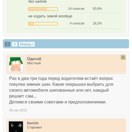
без шипов
14 голосов
63,6%
не ездить зимой вообще
4 голосов
18,2%
1
2
Вперёд >
Одисей
Местный
Раз в два-три года перед водителям встаёт вопрос
покупки зимних шин. Какие покрышки выбрать для
своего автомобиля шипованные или нет, каждый
решает сам...
Делимся своими советами и предположениями.
30 сен 2013
korvin
Старожил