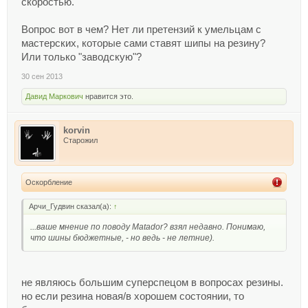
скоростью.
Вопрос вот в чем? Нет ли претензий к умельцам с
мастерских, которые сами ставят шипы на резину?
Или только "заводскую"?
30 сен 2013
Давид Маркович
нравится это.
korvin
Старожил
Оскорбление
Арчи_Гудвин сказал(а):
↑
...ваше мнение по поводу Matador? взял недавно. Понимаю,
что шины бюджетные, - но ведь - не летние).
не являюсь большим суперспецом в вопросах резины.
но если резина новая/в хорошем состоянии, то