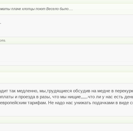
маты плаче хлопцы поют Весело было.....
.
это.
дит так медленно, мы,трудящиеся обсудив на медне в перекур
латы и проезда в разы, что мы нищие,,,,,.что ли у нас есть де
вропейским тарифам. Не надо нас унижать подачками в виде с