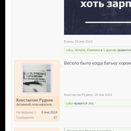
Елена
,
19 янв 2014
Lёka
,
Nimand
,
Ежевика
и
5 другим
нравится
Весело было когда батьку хорон
Константин Руднев
,
19 янв 2014
Константин Руднев
Lёka
нравится это.
Активный пользователь
На форуме с:
6 янв 2014
Сообщения:
67