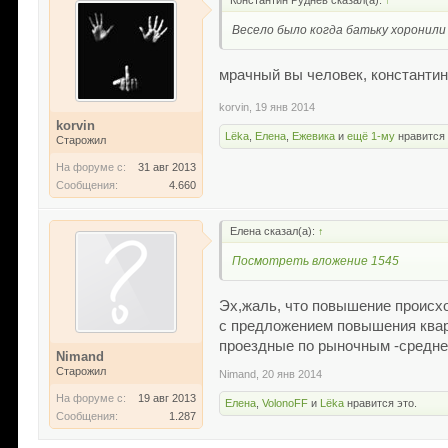
Константин Руднев сказал(а):
↑
Весело было когда батьку хоронили 
мрачный вы человек, константин
korvin
,
19 янв 2014
korvin
Lёka
,
Елена
,
Ежевика
и
ещё 1-му
нравится 
Старожил
На форуме с:
31 авг 2013
Сообщения:
4.660
Елена сказал(а):
↑
Посмотреть вложение 1545
Эх,жаль, что повышение происхо
с предложением повышения кварп
проездные по рыночным -среднее
Nimand
Старожил
Nimand
,
20 янв 2014
На форуме с:
19 авг 2013
Елена
,
VolonoFF
и
Lёka
нравится это.
Сообщения:
1.287