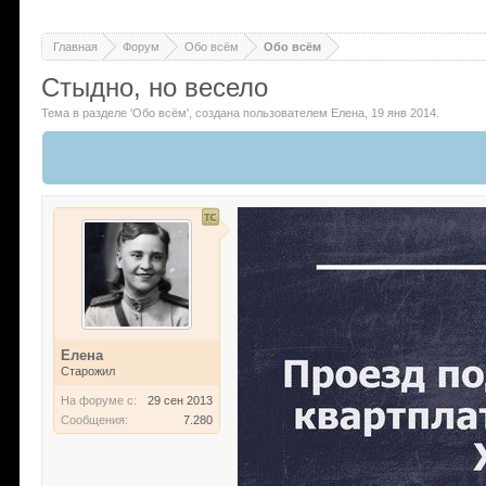
Главная
Форум
Обо всём
Обо всём
Стыдно, но весело
Тема в разделе '
Обо всём
'
, создана пользователем
Елена
,
19 янв 2014
.
Елена
Старожил
На форуме с:
29 сен 2013
Сообщения:
7.280