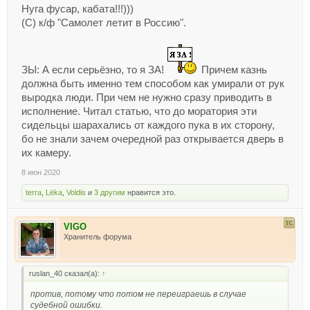
Нуга фусар, кабата!!!)))
(С) к/ф "Самолет летит в Россию".
ЗЫ: А если серьёзно, то я ЗА!
Причем казнь
должна быть именно тем способом как умирали от рук
выродка люди. При чем не нужно сразу приводить в
исполнение. Читал статью, что до моратория эти
сидельцы шарахались от каждого пука в их сторону,
бо не знали зачем очередной раз открывается дверь в
их камеру.
8 июн 2020
terra
,
Lёka
,
Voldis
и
3 другим
нравится это.
VIGO
Хранитель форума
ruslan_40 сказал(а):
↑
против, потому что потом не переиграешь в случае
судебной ошибки.