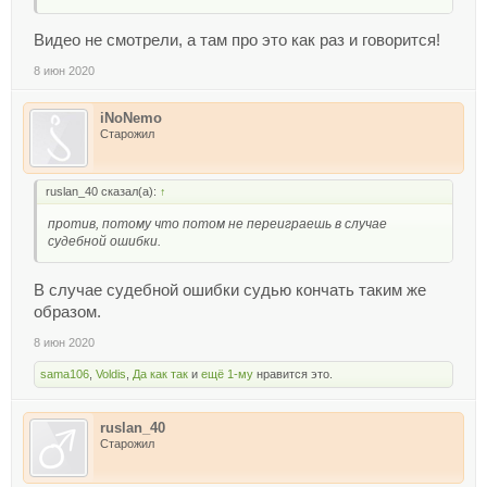
Видео не смотрели, а там про это как раз и говорится!
8 июн 2020
iNoNemo
Старожил
ruslan_40 сказал(а):
↑
против, потому что потом не переиграешь в случае
судебной ошибки.
В случае судебной ошибки судью кончать таким же
образом.
8 июн 2020
sama106
,
Voldis
,
Да как так
и
ещё 1-му
нравится это.
ruslan_40
Старожил