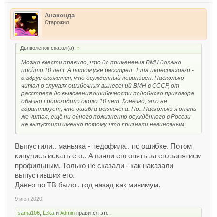
Анаконда
Старожил
Дьяволенок сказал(а):
↑
Можно ввести правило, что до применения ВМН должно
пройти 10 лет. А потом уже расстрел. Типа перестаховки -
а вдруг окажется, что осуждённый невиновен. Насколько
читал о случаях ошибочных вынесений ВМН в СССР, от
расстрела до выяснения ошибочности подобного приговора
обычно происходило около 10 лет. Конечно, это не
гарантирует, что ошибка исключена. Но.. Насколько я опять
же читал, ещё ни одного пожизненно осуждённого в России
не выпустили именно потому, что признали невиновным.
Выпустили.. маньяка - педофила.. по ошибке. Потом
кинулись искать его.. А взяли его опять за его занятием
профильным. Только не сказали - как наказали
выпустивших его.
Давно по ТВ было.. год назад как минимум.
9 июн 2020
sama106
,
Lёka
и
Admin
нравится это.