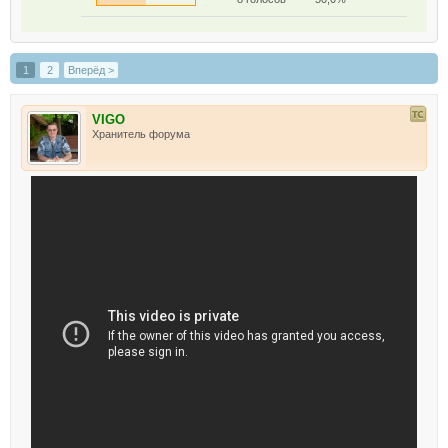
1
2
Вперёд >
VIGO
Хранитель форума