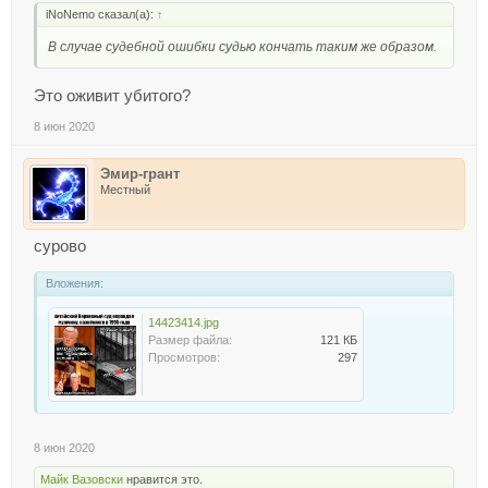
iNoNemo сказал(а):
↑
В случае судебной ошибки судью кончать таким же образом.
Это оживит убитого?
8 июн 2020
Эмир-грант
Местный
сурово
Вложения:
14423414.jpg
Размер файла:
121 КБ
Просмотров:
297
8 июн 2020
Майк Вазовски
нравится это.