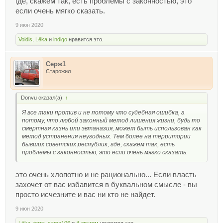
где, скажем так, есть проблемы с законностью, это
если очень мягко сказать.
9 июн 2020
Voldis
,
Lёka
и
indigo
нравится это.
Серж1
Старожил
Donvu сказал(а):
↑
Я все таки против и не потому что судебная ошибка, а
потому, что любой законный метод лишения жизни, будь то
смертная казнь или эвтаназия, может быть использован как
метод устранения неугодных. Тем более на территории
бывших советских республик, где, скажем так, есть
проблемы с законностью, это если очень мягко сказать.
это очень хлопотно и не рационально... Если власть
захочет от вас избавится в буквальном смысле - вы
просто исчезните и вас ни кто не найдет.
9 июн 2020
Lёka
,
terra
,
sama106
и
4 другим
нравится это.