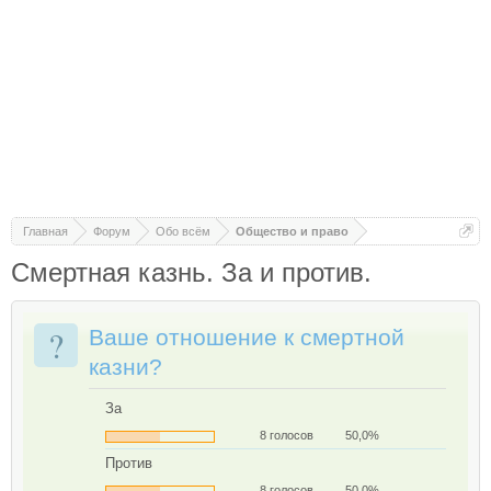
Главная
Форум
Обо всём
Общество и право
Смертная казнь. За и против.
?
Ваше отношение к смертной
казни?
За
8 голосов
50,0%
Против
8 голосов
50,0%