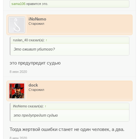
sama106
нравится это.
iNoNemo
Старожил
ruslan_40 сказал(а):
↑
Это оживит убитого?
это предупредит судью
8 июн 2020
dock
Старожил
iNoNemo сказал(а):
↑
это предупредит судью
Тогда жертвой ошибки станет не один человек, а два.
8 июн 2020