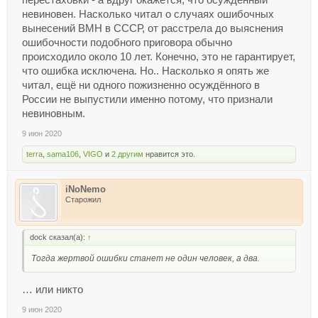
невиновен. Насколько читал о случаях ошибочных
вынесений ВМН в СССР, от расстрела до выяснения
ошибочности подобного приговора обычно
происходило около 10 лет. Конечно, это не гарантирует,
что ошибка исключена. Но.. Насколько я опять же
читал, ещё ни одного пожизненно осуждённого в
России не выпустили именно потому, что признали
невиновным.
9 июн 2020
terra
,
sama106
,
VIGO
и
2 другим
нравится это.
iNoNemo
Старожил
dock сказал(а):
↑
Тогда жертвой ошибки станет не один человек, а два.
… или никто
9 июн 2020