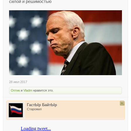
силой и решимостью
28 июл 2017
Оптик
и
Vladm
нравится это.
ГастЫр БайтЫр
Старожил