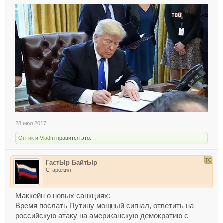
28 июл 2017
Оптик
и
Vladm
нравится это.
ГастЫр БайтЫр
Старожил
Маккейн о новых санкциях:
Время послать Путину мощный сигнал, ответить на
российскую атаку на американскую демократию с