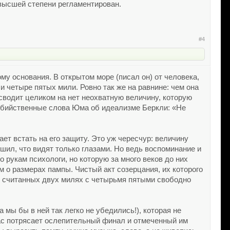
 высшей степени регламентирован.
#4
му основания. В открытом море (писал он) от человека,
и четыре пятых мили. Ровно так же на равнине: чем она
 сводит целиком на нет неохватную величину, которую
убийственные слова Юма об идеализме Беркли: «Не
ет встать на его защиту. Это уж чересчур: величину
шил, что видят только глазами. Но ведь воспоминание и
 рукам психологи, но которую за много веков до них
м о размерах пампы. Чистый акт созерцания, их которого
 в считанных двух милях с четырьмя пятыми свободно
 мы бы в ней так легко не убедились!), которая не
 нас потрясает ослепительный финал и отмеченный им