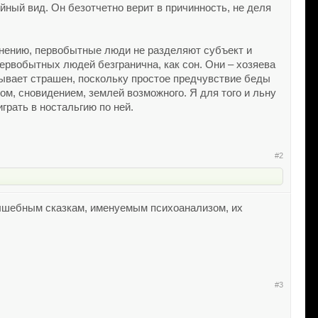
ный вид. Он безотчетно верит в причинность, не деля
нению, первобытные люди не разделяют субъект и
первобытных людей безгранична, как сон. Они – хозяева
бывает страшен, поскольку простое предчувствие беды
ом, сновидением, землей возможного. Я для того и льну
грать в ностальгию по ней.
#2
олшебным сказкам, именуемым психоанализом, их
#3