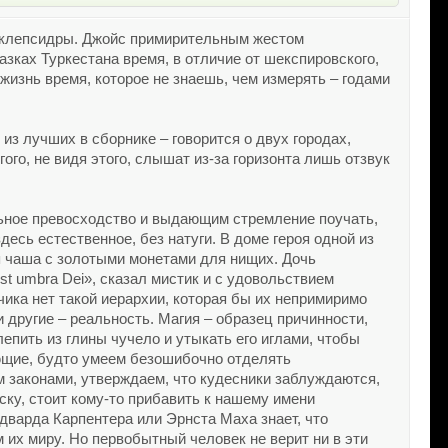
т клепсидры. Джойс примирительным жестом
азках Туркестана время, в отличие от шекспировского,
а жизнь время, которое не знаешь, чем измерять – годами
 из лучших в сборнике – говорится о двух городах,
гого, не видя этого, слышат из-за горизонта лишь отзвук
ьное превосходство и выдающим стремление поучать,
есь естественное, без натуги. В доме героя одной из
тая чаша с золотыми монетами для нищих. Дочь
est umbra Dei», сказал мистик и с удовольствием
чика нет такой иерархии, которая бы их непримиримо
 другие – реальность. Магия – образец причинности,
епить из глины чучело и утыкать его иглами, чтобы
ующие, будто умеем безошибочно отделять
 законами, утверждаем, что кудесники заблуждаются,
ску, стоит кому-то прибавить к нашему имени
Эдварда Карпентера или Эрнста Маха знает, что
 их миру. Но первобытный человек не верит ни в эти