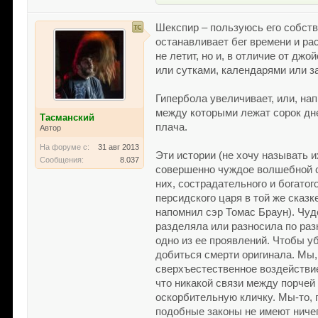
Шекспир – пользуюсь его собст
останавливает бег времени и ра
не летит, но и, в отличие от дж
или сутками, календарями или з
Гипербола увеличивает, или, нап
между которыми лежат сорок дней
Тасманский
плача.
Автор
На форуме с:
31 авг 2013
Эти истории (не хочу называть
Сообщения:
8.037
совершенно чуждое волшебной ск
них, сострадательного и богатог
персидского царя в той же сказке
напомнил сэр Томас Браун). Чуд
разделяла или разносила по раз
одно из ее проявлений. Чтобы у
добиться смерти оригинала. Мы,
сверхъестественное воздействи
что никакой связи между порчей 
оскорбительную кличку. Мы-то, 
подобные законы не имеют ничег