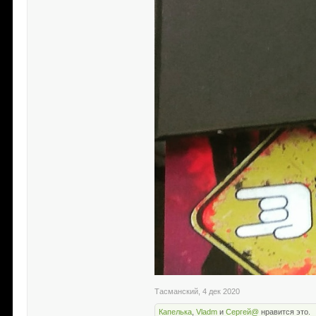
Тасманский
,
4 дек 2020
Капелька
,
Vladm
и
Сергей@
нравится это.