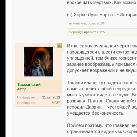
воскрешать мертвых. Как можно 
(с) Хорхе Луис Борхес. «Истори
Тасманский
,
5 дек 2020
Сергей@
нравится это.
Итак, самая очевидная черта пам
находящегося в шести футах над
уплощенней, тем ближе горизонт
заранее воображаешь при мысли
допускает возражений и не внуш
Так или иначе, тут задето наше
Тасманский
пампы оценит любой непредвзяты
Автор
мысль умеют видеть не хуже. Во
На форуме с:
31 авг 2013
развивал Платон. Скажу ясней: 
Сообщения:
8.037
исходил Дарвин, – чистейшей во
умещается бесконечность.
Примем поэтому, что главная чер
ограничивается видимым. Скорей