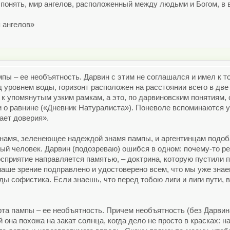
понять, мир ангелов, расположенный между людьми и Богом, в
я ангелов»
пы – ее необъятность. Дарвин с этим не соглашался и имел к то
 уровнем воды, горизонт расположен на расстоянии всего в две 
 к упомянутым узким рамкам, а это, по дарвиновским понятиям,
 о равнине («Дневник Натуралиста»). Поневоле вспоминаются 
ает доверия».
 знамя, зеленеющее надеждой знамя пампы, и аргентинцам подоба
й человек. Дарвин (подозреваю) ошибся в одном: почему-то ре
сприятие направляется памятью, – доктрина, которую пустили по
наше зрение подправлено и удостоверено всем, что мы уже знае
ды софистика. Если знаешь, что перед тобою лиги и лиги пути,
та пампы – ее необъятность. Причем необъятность (без Дарвина
 она похожа на закат солнца, когда дело не просто в красках: