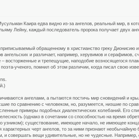
усульман Каира едва видно из-за ангелов, реальный мир, в кот
льяму Лейну, каждый последователь пророка получает двух анге
, приписываемый обращенному в христианство греку Дионисию и
в ангельских и различает, например, херувимов и серафимов, 
е – восторженные и трепещущие, наподобие возносящегося плам
поэта-ученого, помнил об этом различии, когда писал свою изв
rns.
й.)
ичиваются ангелами, а пытаются постичь мир сновидений и крыл
шие по сравнению с человеком, но, разумеется, низшие по срав
исленные примеры подобных диалектических колебаний. Его спи
телесность (однако в сочетании со способностью на время обрет
го узником); существование, имеющее начало, не имеющее конц
я характерных черт ангелов, то за ними признают необычайную
ам, и совершать вещи удивительные, но не чудесные. Например, о