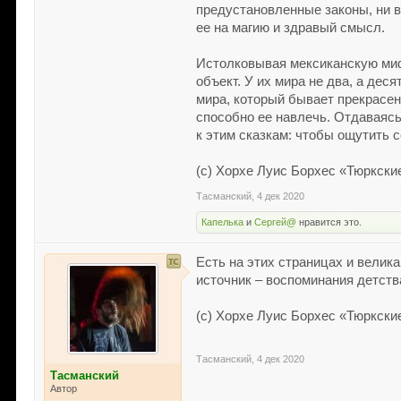
предустановленные законы, ни в
ее на магию и здравый смысл.
Истолковывая мексиканскую миф
объект. У их мира не два, а дес
мира, который бывает прекрасен
способно ее навлечь. Отдаваясь
к этим сказкам: чтобы ощутить с
(с) Хорхе Луис Борхес «Тюркски
Тасманский
,
4 дек 2020
Капелька
и
Сергей@
нравится это.
Есть на этих страницах и вели
источник – воспоминания детств
(с) Хорхе Луис Борхес «Тюркски
Тасманский
,
4 дек 2020
Тасманский
Автор