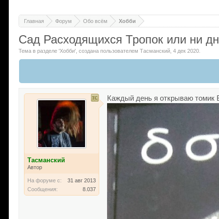
Главная
Форум
Обо всём
Хобби
Сад Расходящихся Тропок или ни дн
Тема в разделе '
Хобби
'
, создана пользователем
Тасманский
,
4 дек 2020
.
Каждый день я открываю томик Б
Тасманский
Автор
На форуме с:
31 авг 2013
Сообщения:
8.037