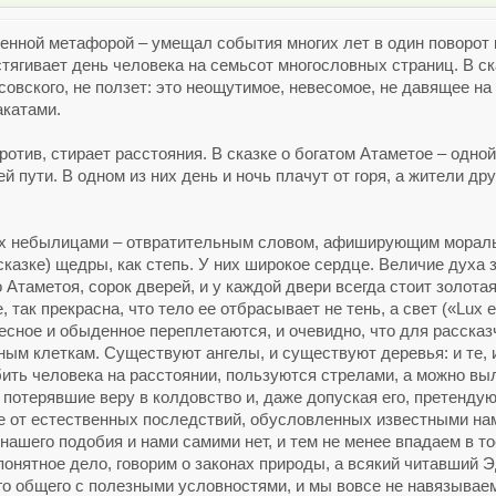
венной метафорой – умещал события многих лет в один поворо
стягивает день человека на семьсот многословных страниц. В ск
ойсовского, не ползет: это неощутимое, невесомое, не давящее н
акатами.
ротив, стирает расстояния. В сказке о богатом Атаметое – одной
 пути. В одном из них день и ночь плачут от горя, а жители дру
 их небылицами – отвратительным словом, афиширующим морал
азке) щедры, как степь. У них широкое сердце. Величие духа зд
о Атаметоя, сорок дверей, и у каждой двери всегда стоит золо
, так прекрасна, что тело ее отбрасывает не тень, а свет («Lux 
есное и обыденное переплетаются, и очевидно, что для рассказ
ным клеткам. Существуют ангелы, и существуют деревья: и те, и
бить человека на расстоянии, пользуются стрелами, а можно выл
 потерявшие веру в колдовство и, даже допуская его, претенд
е от естественных последствий, обусловленных известными нам
нашего подобия и нами самими нет, и тем не менее впадаем в то
понятное дело, говорим о законах природы, а всякий читавший 
о общего с полезными условностями, и мы вовсе не навязываем