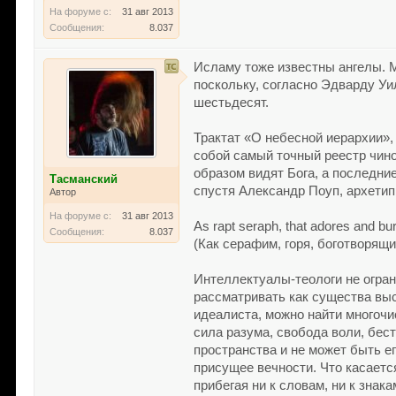
На форуме с:
31 авг 2013
Сообщения:
8.037
Исламу тоже известны ангелы. М
поскольку, согласно Эдварду Уи
шестьдесят.
Трактат «О небесной иерархии»
собой самый точный реестр чино
образом видят Бога, а последни
Тасманский
спустя Александр Поуп, архетип 
Автор
На форуме с:
31 авг 2013
As rapt seraph, that adores and bu
Сообщения:
8.037
(Как серафим, горя, боготворящи
Интеллектуалы-теологи не огран
рассматривать как существа выс
идеалиста, можно найти многоч
сила разума, свобода воли, бес
пространства и не может быть е
присущее вечности. Что касаетс
прибегая ни к словам, ни к знак