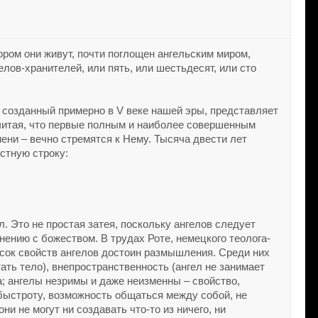
ором они живут, почти поглощен ангельским миром,
лов-хранителей, или пять, или шестьдесят, или сто
 созданный примерно в V веке нашей эры, представляет
считая, что первые полным и наиболее совершенным
ени – вечно стремятся к Нему. Тысяча двести лет
естную строку:
. Это не простая затея, поскольку ангелов следует
нению с божеством. В трудах Роте, немецкого теолога-
сок свойств ангелов достоин размышления. Среди них
ать тело), внепространственность (ангел не занимает
а; ангелы незримы и даже неизменны – свойство,
 быстроту, возможность общаться между собой, не
ни не могут ни создавать что-то из ничего, ни