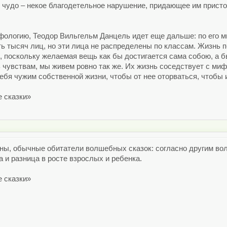
 чудо – некое благодетельное нарушение, придающее им пристой
ологию, Теодор Вильгельм Данцель идет еще дальше: по его м
ять тысяч лиц, но эти лица не распределены по классам. Жизнь 
, поскольку желаемая вещь как бы достигается сама собою, а 
 чувствам, мы живем ровно так же. Их жизнь соседствует с миф
ебя чужим собственной жизни, чтобы от нее оторваться, чтобы и
е сказки»
каны, обычные обитатели волшебных сказок: согласно другим в
а и разница в росте взрослых и ребенка.
е сказки»