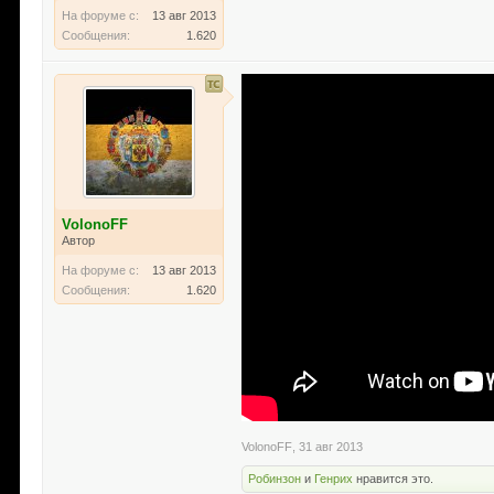
На форуме с:
13 авг 2013
Сообщения:
1.620
VolonoFF
Автор
На форуме с:
13 авг 2013
Сообщения:
1.620
VolonoFF
,
31 авг 2013
Робинзон
и
Генрих
нравится это.