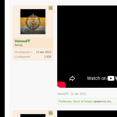
VolonoFF
Автор
На форуме с:
13 авг 2013
Сообщения:
1.620
VolonoFF
,
31 авг 2013
Робинзон
,
Sover
и
Генрих
нравится это.