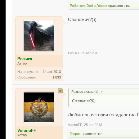
Робинзон
,
Dori
и
Генрих
нравится это.
Сварожич?)))
Розыск
,
25 авг 2013
Розыск
Автор
На форуме с:
14 авг 2013
Сообщения:
1.833
Розыск сказал(а):
↑
Сварожич?)))
Любитель истории государства Р
VolonoFF
,
25 авг 2013
VolonoFF
Генрих
нравится это.
Автор