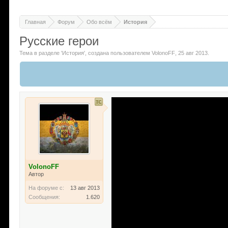
Главная
Форум
Обо всём
История
Русские герои
Тема в разделе '
История
'
, создана пользователем
VolonoFF
,
25 авг 2013
.
VolonoFF
Автор
На форуме с:
13 авг 2013
Сообщения:
1.620