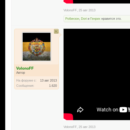
VolonoFF
,
25 авг 2013
Робинзон
,
Dori
и
Генрих
нравится это.
VolonoFF
Автор
На форуме с:
13 авг 2013
Сообщения:
1.620
VolonoFF
,
25 авг 2013