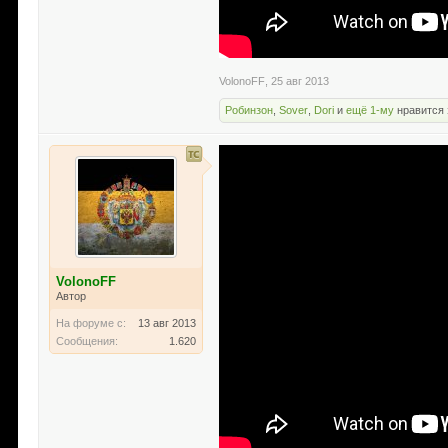
VolonoFF
,
25 авг 2013
Робинзон
,
Sover
,
Dori
и
ещё 1-му
нравится 
VolonoFF
Автор
На форуме с:
13 авг 2013
Сообщения:
1.620