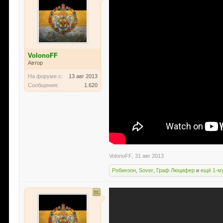
VolonoFF
Автор
На форуме с:
13 авг 2013
Сообщения:
1.620
VolonoFF
,
31 авг 2013
Робинзон
,
Sover
,
Граф Люцифер
и
ещё 1-м