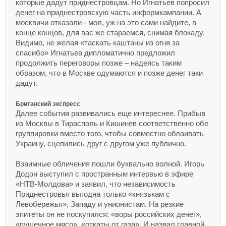
которые дадут приднестровцам. Но Игнатьев попросил
денег на приднестровскую часть информкампании. А
москвичи отказали - мол, уж на это сами найдите, в
конце концов, для вас же стараемся, снимая блокаду.
Видимо, не желая «таскать каштаны из огня за
спасибо» Игнатьев дипломатично предложил
продолжить переговоры позже – надеясь таким
образом, что в Москве одумаются и позже денег таки
дадут.
Британский экспресс
Далее события развивались еще интереснее. Прибыв
из Москвы в Тирасполь и Кишинев соответственно обе
группировки вместо того, чтобы совместно облаивать
Украину, сцепились друг с другом уже публично.
Взаимные обличения пошли буквально волной. Игорь
Додон выступил с пространным интервью в эфире
«НТВ-Молдова» и заявил, что независимость
Приднестровья выгодна только «князькам с
Левобережья», Западу и унионистам. На резкие
эпитеты он не поскупился: «воры российских денег»,
«пушечное мясо», «откаты от газа». И назвал главной