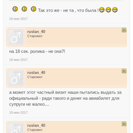
svoyu-versiyu-v-31993
Так это же - не та , что была !
Так это был частный визит? А что тогда там делала
супруга президента?
18 июн 2017
ruslan_40
Старожил
на 18 сек. ролика - не она?!
18 июн 2017
И кто оплачивал её авиабилет? Бюджет или она сама?
ruslan_40
Старожил
а может этот частный визит наши пытались выдать за
официальный - ради такого и денег на авиабилет для
супруги не жалко....
19 июн 2017
ruslan_40
Старожил