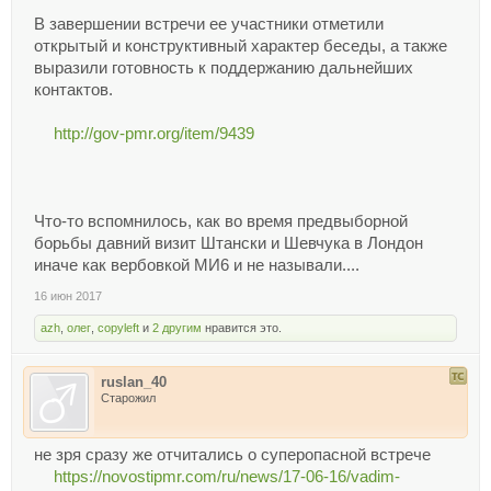
В завершении встречи ее участники отметили
открытый и конструктивный характер беседы, а также
выразили готовность к поддержанию дальнейших
контактов.
http://gov-pmr.org/item/9439
Что-то вспомнилось, как во время предвыборной
борьбы давний визит Штански и Шевчука в Лондон
иначе как вербовкой МИ6 и не называли....
16 июн 2017
azh
,
олег
,
copyleft
и
2 другим
нравится это.
ruslan_40
Старожил
не зря сразу же отчитались о суперопасной встрече
https://novostipmr.com/ru/news/17-06-16/vadim-