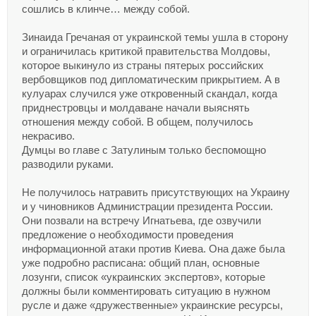
сошлись в клинче… между собой.
Зинаида Гречаная от украинской темы ушла в сторону
и ограничилась критикой правительства Молдовы,
которое выкинуло из страны пятерых российских
вербовщиков под дипломатическим прикрытием. А в
кулуарах случился уже откровенный скандал, когда
приднестровцы и молдаване начали выяснять
отношения между собой. В общем, получилось
некрасиво.
Думцы во главе с Затулиным только беспомощно
разводили руками.
Не получилось натравить присутствующих на Украину
и у чиновников Администрации президента России.
Они позвали на встречу Игнатьева, где озвучили
предложение о необходимости проведения
информационной атаки против Киева. Она даже была
уже подробно расписана: общий план, основные
лозунги, список «украинских экспертов», которые
должны были комментировать ситуацию в нужном
русле и даже «дружественные» украинские ресурсы,