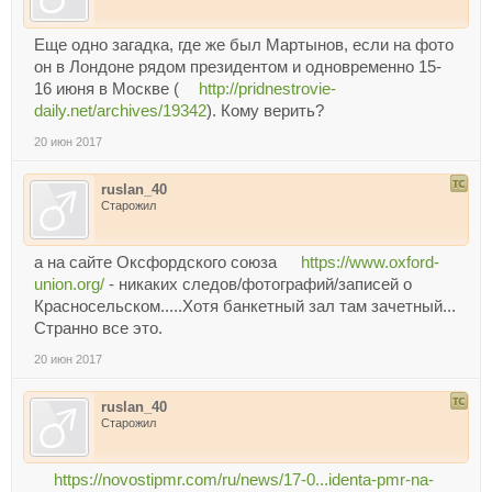
Еще одно загадка, где же был Мартынов, если на фото
он в Лондоне рядом президентом и одновременно 15-
16 июня в Москве (
http://pridnestrovie-
daily.net/archives/19342
). Кому верить?
20 июн 2017
ruslan_40
Старожил
а на сайте Оксфордского союза
https://www.oxford-
union.org/
- никаких следов/фотографий/записей о
Красносельском.....Хотя банкетный зал там зачетный...
Странно все это.
20 июн 2017
ruslan_40
Старожил
https://novostipmr.com/ru/news/17-0...identa-pmr-na-