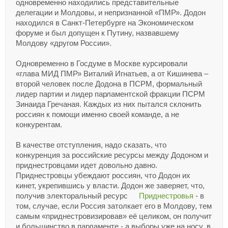
одновременно находились представительные
делегации и Молдовы, и непризнанной «ПМР». Додон
находился в Санкт-Петербурге на Экономическом
форуме и был допущен к Путину, назвавшему
Молдову «другом России».
Одновременно в Госдуме в Москве курсировали
«глава МИД ПМР» Виталий Игнатьев, а от Кишинева –
второй человек после Додона в ПСРМ, формальный
лидер партии и лидер парламентской фракции ПСРМ
Зинаида Гречаная. Каждых из них пытался склонить
россиян к помощи именно своей команде, а не
конкурентам.
В качестве отступления, надо сказать, что
конкуренция за российские ресурсы между Додоном и
приднестровцами идет довольно давно.
Приднестровцы убеждают россиян, что Додон их
кинет, укрепившись у власти. Додон же заверяет, что,
получив электоральный ресурс
Приднестровья
- в
том, случае, если Россия затолкает его в Молдову, тем
самым «приднестровизировав» её целиком, он получит
и большинство в парламенте - а выборы уже на носу, в