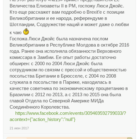
Величества Елизаветы II в РМ, госпожу Люси Джойс.
Кто еще расскажет вам подробно о Brexit’е с позиции
Великобритании и ее народа, референдуме в
Шотландии, Содружестве наций и может даже о любви
к чаю
Госпожа Люси Джойс была назначена послом
Великобритании в Республике Молдова в октябре 2016
года. Ранее она исполняла обязанности Верховного
комиссара в Замбии. Ее опыт работы достаточно
обширен: с 2000 по 2004 Люси Джойс была
сотрудником по связям с прессой и общественностью
посольства Британии в Брюсселе, с 2004 по 2008
служила в посольстве в Париже, находилась в
качестве советника по экономическому процветанию в
Бразилии с 2012 по 2013, а с 2013 по 2015 она была
главой Отдела по Северной Америке МИДа
Соединённого Королевства.
https://www.facebook.com/events/309469592799033/?
acontext={"action_history":"null"}
21 июн 2017