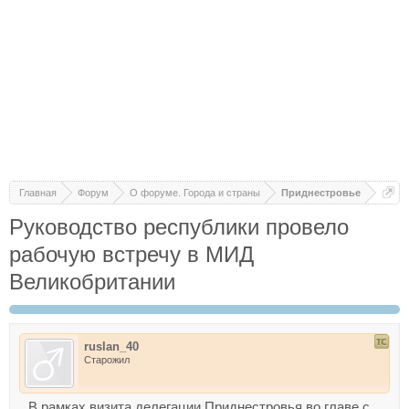
Главная
Форум
О форуме. Города и страны
Приднестровье
Руководство республики провело
рабочую встречу в МИД
Великобритании
ruslan_40
Старожил
В рамках визита делегации Приднестровья во главе с