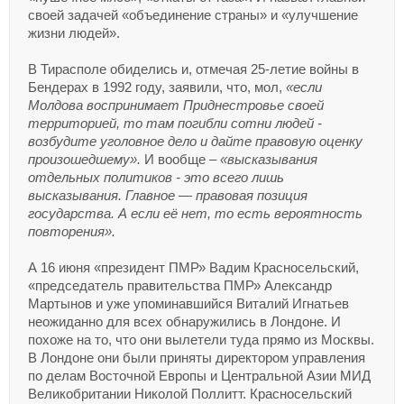
своей задачей «объединение страны» и «улучшение
жизни людей».
В Тирасполе обиделись и, отмечая 25-летие войны в
Бендерах в 1992 году, заявили, что, мол,
«если
Молдова воспринимает Приднестровье своей
территорией, то там погибли сотни людей -
возбудите уголовное дело и дайте правовую оценку
произошедшему».
И вообще –
«высказывания
отдельных политиков - это всего лишь
высказывания. Главное — правовая позиция
государства. А если её нет, то есть вероятность
повторения».
А 16 июня «президент ПМР» Вадим Красносельский,
«председатель правительства ПМР» Александр
Мартынов и уже упоминавшийся Виталий Игнатьев
неожиданно для всех обнаружились в Лондоне. И
похоже на то, что они вылетели туда прямо из Москвы.
В Лондоне они были приняты директором управления
по делам Восточной Европы и Центральной Азии МИД
Великобритании Николой Поллитт. Красносельский