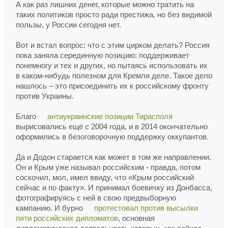
А как раз лишних денег, которые можно тратить на
таких политиков просто ради престижа, но без видимой
пользы, у России сегодня нет.
Вот и встал вопрос: что с этим цирком делать? Россия
пока заняла серединную позицию: поддерживает
понемногу и тех и других, но пытаясь использовать их
в каком-нибудь полезном для Кремля деле. Такое дело
нашлось – это присоединить их к российскому фронту
против Украины.
Благо
антиукраинские позиции Тирасполя
вырисовались ещё с 2004 года, и в 2014 окончательно
оформились в безоговорочную поддержку оккупантов.
Да и Додон старается как может в том же направлении.
Он и Крым уже называл российским - правда, потом
соскочил, мол, имел ввиду, что «Крым российский
сейчас и по факту». И принимал боевичку из Донбасса,
фотографируясь с ней в свою предвыборную
кампанию. И бурно
протестовал против высылки
пяти российских дипломатов
, основная