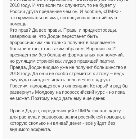
2018 году. И что если так случится, то не будет у
России друга преданнее чем он. И вообще, «ПМР» -
это криминальная яма, поглощающая российскую
помощь.
Кто прав? Да все правы. Правы и приднестровцы,
заверяющие, что Додон перестанет быть
пророссийским как только получит в парламенте
большинство, став таким образом "Ворониным-2":
президентом без больших формальных полномочий,
но рулящим страной как лидер правящей партии.
Правда, Додон видимо уже не получит большинство в
2018 году. Да он и не особо стремится к этому – ведь
ему куда выгоднее играть роль вечного «друга
России», находящегося в оппозиции. Который и рад бы
развернуть Молдову на пророссийский курс - но пока
не может. Поэтому надо дать ему ещё денег.
Прав и Додон, определяющий «ПМР» как площадку
для распила и разворовывания российской помощи, в
которую сколько ни вливай денег - всё уйдет без
видимого эффекта.