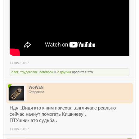
17 июн 2017
олег
,
трудоголик
,
notebook
и
2 другим
нравится это.
WoWaN
Старожил
Ндя ..Видя кто к ним приехал ,англичане реально
сейчас начнут помогать Кишиневу .
ПТУшник это судьба .
17 июн 2017