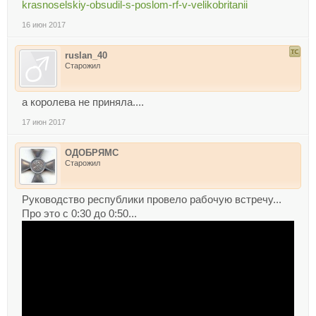
krasnoselskiy-obsudil-s-poslom-rf-v-velikobritanii
16 июн 2017
ruslan_40
Старожил
а королева не приняла....
17 июн 2017
ОДОБРЯМС
Старожил
Руководство республики провело рабочую встречу...
Про это с 0:30 до 0:50...