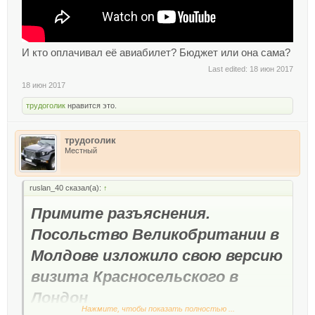
И кто оплачивал её авиабилет? Бюджет или она сама?
Last edited:
18 июн 2017
18 июн 2017
трудоголик
нравится это.
трудоголик
Местный
ruslan_40 сказал(а):
↑
Примите разъяснения.
Посольство Великобритании в
Молдове изложило свою версию
визита Красносельского в
Лондон
Нажмите, чтобы показать полностью ...
http://newsmaker.md/rus/novosti/pri...nii-v-moldove-izlozhilo-