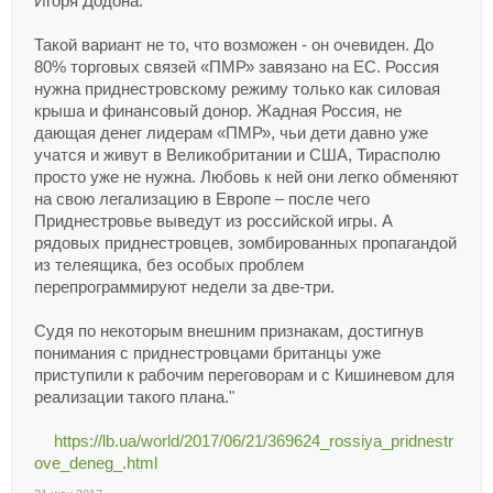
Игоря Додона.
Такой вариант не то, что возможен - он очевиден. До
80% торговых связей «ПМР» завязано на ЕС. Россия
нужна приднестровскому режиму только как силовая
крыша и финансовый донор. Жадная Россия, не
дающая денег лидерам «ПМР», чьи дети давно уже
учатся и живут в Великобритании и США, Тирасполю
просто уже не нужна. Любовь к ней они легко обменяют
на свою легализацию в Европе – после чего
Приднестровье выведут из российской игры. А
рядовых приднестровцев, зомбированных пропагандой
из телеящика, без особых проблем
перепрограммируют недели за две-три.
Судя по некоторым внешним признакам, достигнув
понимания c приднестровцами британцы уже
приступили к рабочим переговорам и с Кишиневом для
реализации такого плана."
https://lb.ua/world/2017/06/21/369624_rossiya_pridnestr
ove_deneg_.html