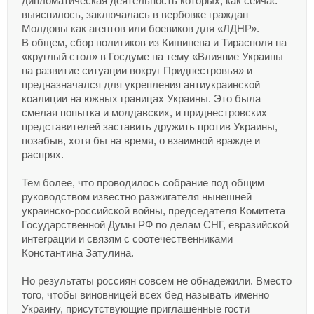
дипломатическая деятельность которых, как сейчас
выяснилось, заключалась в вербовке граждан
Молдовы как агентов или боевиков для «ЛДНР».
В общем, сбор политиков из Кишинева и Тирасполя на
«круглый стол» в Госдуме на тему «Влияние Украины
на развитие ситуации вокруг Приднестровья» и
предназначался для укрепления антиукраинской
коалиции на южных границах Украины. Это была
смелая попытка и молдавских, и приднестровских
представителей заставить дружить против Украины,
позабыв, хотя бы на время, о взаимной вражде и
распрях.
Тем более, что проводилось собрание под общим
руководством известно разжигателя нынешней
украинско-российской войны, председателя Комитета
Государственной Думы РФ по делам СНГ, евразийской
интеграции и связям с соотечественниками
Константина Затулина.
Но результаты россиян совсем не обнадежили. Вместо
того, чтобы виновницей всех бед называть именно
Украину, присутствующие приглашенные гости