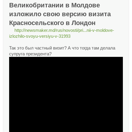
Великобритании в Молдове
изложило свою версию визита
Красносельского в Лондон
http://newsmaker.md/rus/novosti/pri...nii-v-moldove-
izlozhilo-svoyu-versiyu-v-31993
Так это был частный визит? А что тогда там делала
супруга президента?