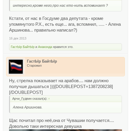
интересно,кроме него,про нас кто-нить вспоминает ?
Кстати, от нас в Госдуме два депутата - кроме
упомянутого Р.Х., есть еще... ага, вспомнил, ..... - Алена
Аршинова... правильно написал?)
16 дек 2013
ГастЫр БайтЫр
и
Анаконда
нравится это.
ГастЫр БайтЫр
Старожил
Ну, стрелка показывает на арабов.... нам должно
получше дышаться )))[DOUBLEPOST=1387208238]
[/DOUBLEPOST]
Арчи_Гудвин сказал(а):
↑
Алена Аршинова.
Щас почитал про неё,она от Чувашии получается....
Довольно таки интересная девушка