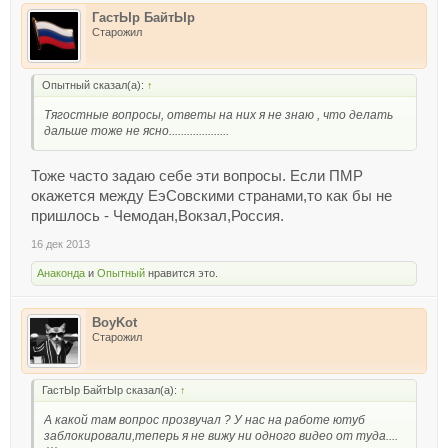
ГастЫр БайтЫр
Старожил
Опытный сказал(а):
↑
Тягостные вопросы, ответы на них я не знаю , что делать
дальше тоже не ясно....................
Тоже часто задаю себе эти вопросы. Если ПМР
окажется между ЕэСовскими странами,то как бы не
пришлось - Чемодан,Вокзал,Россия.
16 дек 2013
Анаконда
и
Опытный
нравится это.
BoyKot
Старожил
ГастЫр БайтЫр сказал(а):
↑
А какой там вопрос прозвучал ? У нас на работе ютуб
заблокировали,теперь я не вижу ни одного видео от туда....