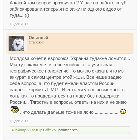
А какой там вопрос прозвучал ? У нас на работе ютуб
заблокировали,теперь я не вижу ни одного видео от
туда....(((
16 дек 2013
Опытный
Старожил
Молдова хочет в евросоюз, Украина туда-же ломится...
Мы тут окажемся в серьезной ж...е, а учитывая
географическое положение, то можно сказать что мы
аккурат в самом центре этой ж...ы. Все чаще задаю
себе вопрос, а что будет ежели властям России
надоест кормить ПМР... И есть ли у нас возможность
хоть как-то продержаться на плаву без поддержки
России... Тягостные вопросы, ответы на них я не знаю
, что делать дальше тоже не ясно....................
16 дек 2013
Анаконда
и
ГастЫр БайтЫр
нравится это.