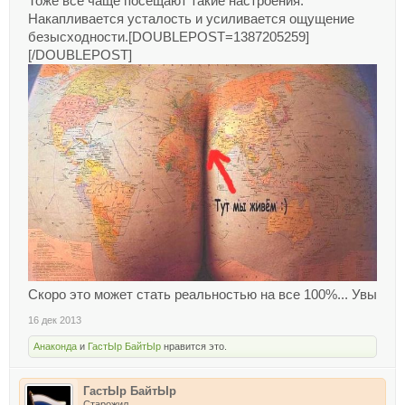
Тоже все чаще посещают такие настроения.
Накапливается усталость и усиливается ощущение
безысходности.[DOUBLEPOST=1387205259]
[/DOUBLEPOST]
Скоро это может стать реальностью на все 100%... Увы
16 дек 2013
Анаконда
и
ГастЫр БайтЫр
нравится это.
ГастЫр БайтЫр
Старожил