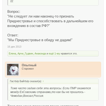
(((
Вопрос:
"Не следует ли нам наконец-то признать
Приднестровье и способствовать в дальнейшем его
вхождению в состав РФ?"
Ответ:
"Мы Приднестровье в обиду не дадим!"
16 дек 2013
Елена
,
Арчи_Гудвин
,
Анаконда
и
ещё 1-му
нравится это.
Опытный
Старожил
ГастЫр БайтЫр сказал(а):
↑
Тоже часто задаю себе эти вопросы. Если ПМР окажется
между ЕэСовскими странами,то как бы не пришлось -
Чемодан,Вокзал,Россия.