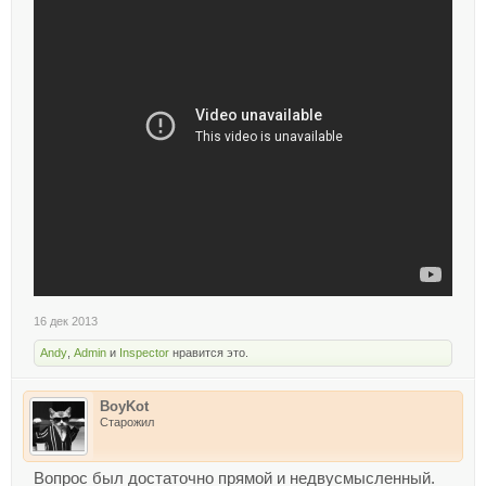
16 дек 2013
Andy
,
Admin
и
Inspector
нравится это.
BoyKot
Старожил
Вопрос был достаточно прямой и недвусмысленный.