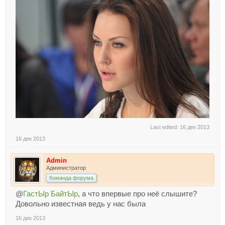
Last edited:
16 дек 2013
16 дек 2013
Admin
Администратор
Команда форума
@
ГастЫр БайтЫр
, а что впервые про неё слышите?
Довольно известная ведь у нас была
16 дек 2013