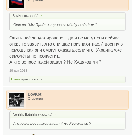
BoyKot сказал(а):
↑
Ответ: "Мы Приднестровье в обиду не дадим!"
Опять всё завуалировано... да и не могут они сейчас
открыто заявить,что они щас признают нас.И военную
помощь как они смогут оказать,если что. Украина уже
самолёты не пропустит....
А кто вопрос такой задал ? Не Худяков ли ?
16 дек 2013
Елена
нравится это.
BoyKot
Старожил
ГастЫр БайтЫр сказал(а):
↑
А кто вопрос такой задал ? Не Худяков ли ?