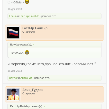
Он самый
16 дек 2013
Елена
и
ГастЫр БайтЫр
нравится это.
ГастЫр БайтЫр
Старожил
BoyKot сказал(а):
↑
Он самый
интересно,кроме него,про нас кто-нить вспоминает ?
16 дек 2013
BoyKot
и
Анаконда
нравится это.
Арчи_Гудвин
Старожил
ГастЫр БайтЫр сказал(а):
↑