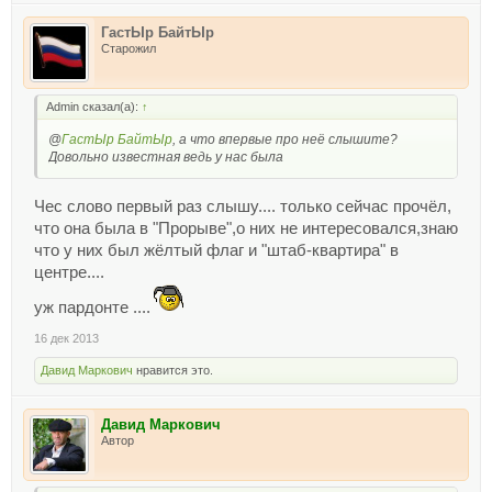
ГастЫр БайтЫр
Старожил
Admin сказал(а):
↑
@
ГастЫр БайтЫр
, а что впервые про неё слышите?
Довольно известная ведь у нас была
Чес слово первый раз слышу.... только сейчас прочёл,
что она была в "Прорыве",о них не интересовался,знаю
что у них был жёлтый флаг и "штаб-квартира" в
центре....
уж пардонте ....
16 дек 2013
Давид Маркович
нравится это.
Давид Маркович
Автор