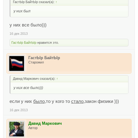
ГастЫр БайтЫр сказал(а):
↑
у них был
у них все было)))
16 дек 2013
ГастЫр БайтЫр
нравится это.
ГастЫр БайтЫр
Старожил
Давид Маркович сказал(а):
↑
у них все было)))
если у них
было
,то у кого то
стало
,закон физики )))
16 дек 2013
Давид Маркович
Автор