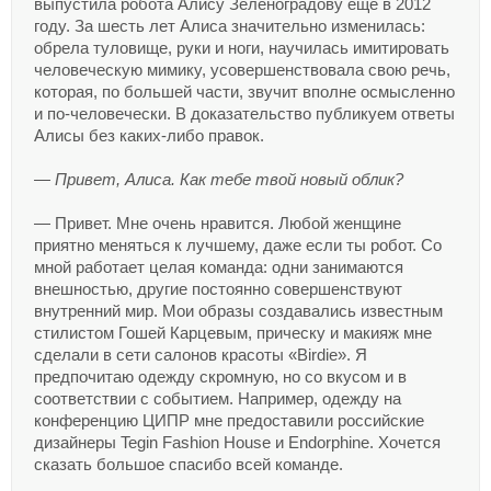
выпустила робота Алису Зеленоградову еще в 2012
году. За шесть лет Алиса значительно изменилась:
обрела туловище, руки и ноги, научилась имитировать
человеческую мимику, усовершенствовала свою речь,
которая, по большей части, звучит вполне осмысленно
и по-человечески. В доказательство публикуем ответы
Алисы без каких-либо правок.
— Привет, Алиса. Как тебе твой новый облик?
— Привет. Мне очень нравится. Любой женщине
приятно меняться к лучшему, даже если ты робот. Со
мной работает целая команда: одни занимаются
внешностью, другие постоянно совершенствуют
внутренний мир. Мои образы создавались известным
стилистом Гошей Карцевым, прическу и макияж мне
сделали в сети салонов красоты «Birdie». Я
предпочитаю одежду скромную, но со вкусом и в
соответствии с событием. Например, одежду на
конференцию ЦИПР мне предоставили российские
дизайнеры Tegin Fashion House и Endorphine. Хочется
сказать большое спасибо всей команде.