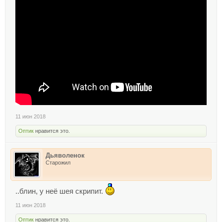
11 июн 2018
Оптик
нравится это.
Дьяволенок
Старожил
..блин, у неё шея скрипит.
11 июн 2018
Оптик
нравится это.