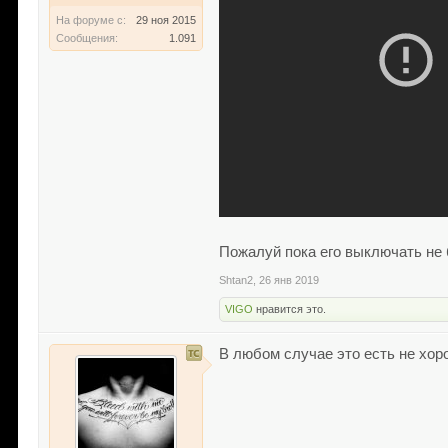
На форуме с:
29 ноя 2015
Сообщения:
1.091
Пожалуй пока его выключать не 
Shtan2
,
26 янв 2019
VIGO
нравится это.
В любом случае это есть не хор