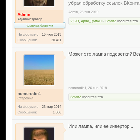
убрал обработку ссылок ВКонтак
Admin
,
26 янв 2019
Admin
Администратор
VIGO
,
Арчи_Гудвин
и
Shtan2
нравится это.
Команда форума
На форуме с:
15 июл 2013
Сообщения:
20.411
Может это лампа подсветки? Вед
nomerodin1
,
26 янв 2019
nomerodin1
Shtan2
нравится это.
Старожил
На форуме с:
23 мар 2014
Сообщения:
1.080
Или лампа, или ее инвертор...