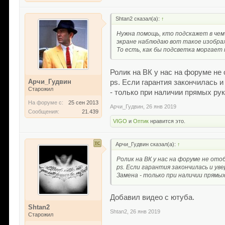
Shtan2 сказал(а):
↑
Нужна помощь, кто подскажет в чем 
экране наблюдаю вот такое изобра
То есть, как бы подсветка моргает н
Ролик на ВК у нас на форуме не 
Арчи_Гудвин
ps. Если гарантия закончилась и
Старожил
- только при наличии прямых рук,
На форуме с:
25 сен 2013
Арчи_Гудвин
,
26 янв 2019
Сообщения:
21.439
VIGO
и
Оптик
нравится это.
Арчи_Гудвин сказал(а):
↑
Ролик на ВК у нас на форуме не от
ps. Если гарантия закончилась и ув
Замена - только при наличии прямых 
Добавил видео с ютуба.
Shtan2
Shtan2
,
26 янв 2019
Старожил