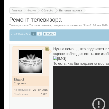
Главная
Форум
Обо всём
Бытовая техника
Ремонт телевизора
Тема в разделе '
Бытовая техника
'
, создана пользователем
Shtan2
,
26 янв 2019
.
Страница 1 из 2
1
2
Вперёд >
Нужна помощь, кто подскажет в 
экране наблюдаю вот такое изоб
То есть, как бы подсветка моргае
Shtan2
Старожил
На форуме с:
29 ноя 2015
Сообщения:
1.091