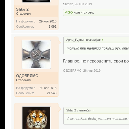
Shtan2
,
26 янв 2019
Shtan2
VIGO
нравится это.
Старожил
На форуме с:
29 ноя 2015
Сообщения:
1.091
Арчи_Гудвин сказал(а):
↑
только при наличии прямых рук, оп
Главное, не переоценить свои в
ОДОБРЯМС
,
26 янв 2019
ОДОБРЯМС
Старожил
На форуме с:
30 авг 2013
Сообщения:
21.543
Shtan2 сказал(а):
↑
С вк вообще беда, сколько пытался в