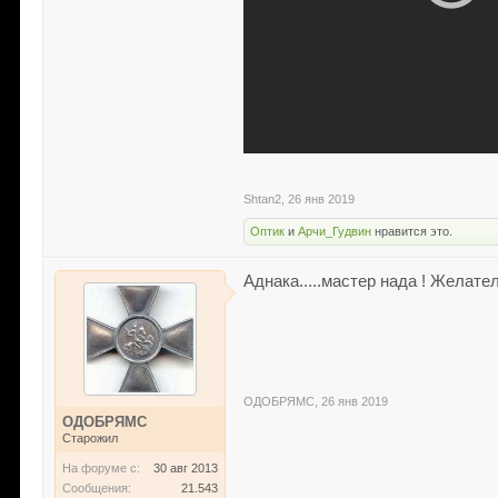
Shtan2
,
26 янв 2019
Оптик
и
Арчи_Гудвин
нравится это.
Аднака.....мастер нада ! Желате
ОДОБРЯМС
,
26 янв 2019
ОДОБРЯМС
Старожил
На форуме с:
30 авг 2013
Сообщения:
21.543