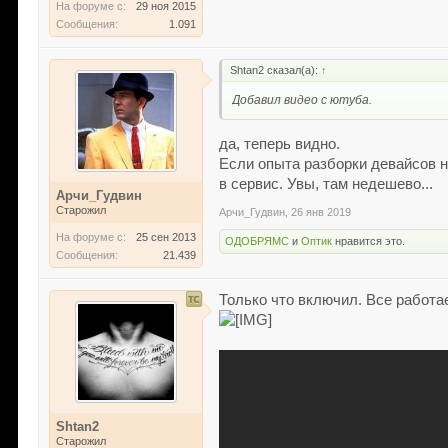
На форуме с:
29 ноя 2015
Сообщения:
1.091
Shtan2 сказал(а):
↑
Добавил видео с ютуба.
да, теперь видно.
Если опыта разборки девайсов н
в сервис. Увы, там недешево...
Арчи_Гудвин
Старожил
Арчи_Гудвин
,
26 янв 2019
На форуме с:
25 сен 2013
ОДОБРЯМС
и
Оптик
нравится это.
Сообщения:
21.439
Только что включил. Все работае
Shtan2
Старожил