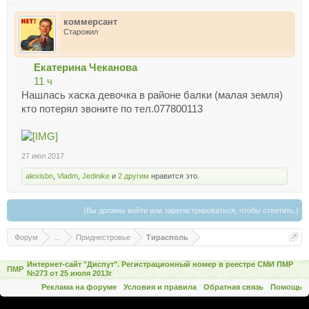
коммерсант
Старожил
Екатерина Чеканова
11 ч
Нашлась хаска девочка в районе балки (малая земля)
кто потерял звоните по тел.077800113
27 июл 2017
alexisbn
,
Vladm
,
Jedinike
и
2 другим
нравится это.
(Вы должны войти или зарегистрироваться, чтобы ответить.)
Форум
...
Приднестровье
Тирасполь
Интернет-сайт "Диспут". Регистрационный номер в реестре СМИ ПМР
ПМР
№273 от 25 июля 2013г
Реклама на форуме
Условия и правила
Обратная связь
Помощь