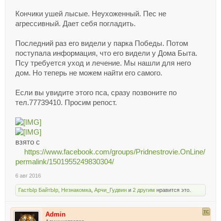
Кончики ушей лысые. Неухоженный. Пес не
агрессивный. Дает себя погладить.
Последний раз его видели у парка Победы. Потом
поступала информация, что его видели у Дома Быта.
Псу требуется уход и лечение. Мы нашли для него
дом. Но теперь не можем найти его самого.
Если вы увидите этого пса, сразу позвоните по
тел.77739410. Просим репост.
взято с
https://www.facebook.com/groups/Pridnestrovie.OnLine/
permalink/1501955249830304/
6 авг 2016
ГастЫр БайтЫр
,
Незнакомка
,
Арчи_Гудвин
и
2 другим
нравится это.
Admin