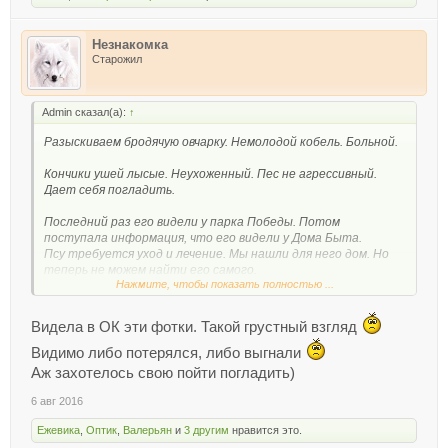
Незнакомка
Старожил
Admin сказал(а):
↑
Разыскиваем бродячую овчарку. Немолодой кобель. Больной.
Кончики ушей лысые. Неухоженный. Пес не агрессивный.
Дает себя погладить.
Последний раз его видели у парка Победы. Потом
поступала информация, что его видели у Дома Быта.
Псу требуется уход и лечение. Мы нашли для него дом. Но
теперь не можем найти его самого.
Нажмите, чтобы показать полностью ...
Если вы увидите этого пса, сразу позвоните по
тел.77739410. Просим репост.
Видела в ОК эти фотки. Такой грустный взгляд
Видимо либо потерялся, либо выгнали
Аж захотелось свою пойти погладить)
взято с
https://www.facebook.com/groups/Pridnestrovie.OnLine/permali
6 авг 2016
nk/1501955249830304/
Ежевика
,
Оптик
,
Валерьян
и
3 другим
нравится это.