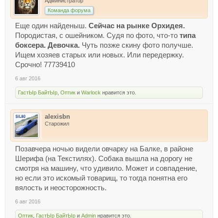
Администратор
Команда форума
Еще один найденыш.
Сейчас на рынке Орхидея.
Породистая, с ошейником. Судя по фото, что-то
типа
боксера. Девочка.
Чуть позже скину фото получше.
Ищем хозяев старых или новых. Или передержку.
Срочно! 77739410
6 авг 2016
ГастЫр БайтЫр
,
Оптик
и
Warlock
нравится это.
alexisbn
Старожил
Позавчера ночью видели овчарку на Балке, в районе
Шерифа (на Текстилях). Собака вышла на дорогу не
смотря на машину, что удивило. Может и совпадение,
но если это искомый товарищ, то тогда понятна его
вялость и неосторожность.
6 авг 2016
Оптик
,
ГастЫр БайтЫр
и
Admin
нравится это.