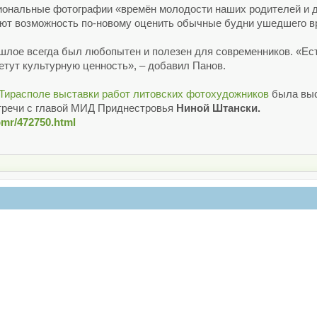
иональные фотографии «времён молодости наших родителей и д
дают возможность по-новому оценить обычные будни ушедшего в
рошлое всегда был любопытен и полезен для современников. «Е
етут культурную ценность», – добавил Панов.
 Тирасполе выставки работ литовских фотохудожников
была выс
тречи с главой МИД Приднестровья
Ниной Штански.
pmr/472750.html