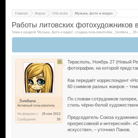
Главная
Форум
Обо всём
Музыка, фото и видео
Работы литовских фотохудожников 
Тема в разделе '
Музыка, фото и видео
'
, создана пользователем
_Svetlana _
,
28 
Тирасполь, Ноябрь 27 (Новый Ре
фотографии, на которой предста
Как передаёт корреспондент «Но
60 снимков разных жанров – тема
По словам сотрудников галереи,
_Svetlana _
стиль чёрно-белой художествен
Активный пользователь
На форуме с:
26 ноя 2013
Председатель Союза художнико
Сообщения:
39
прогрессивной и интересной». «
искусстве», – уточнил Панов.