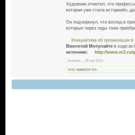
Художник отметил, что професс
которая уже стала историей», 
Он подчеркнул, что взгляд в п
которые через годы тоже приобр
Инициатива об организации в
Виолетой Мотулайте
в ходе вс
источник:
http://www.nr2.ru/
_Svetlana _
,
28 ноя 2013
Andy
нравится это.