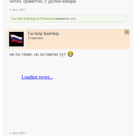
четко, грамотно, с долей юмора
1 июн 2017
ГастЫр БайтЫр
и
Робинзон
нравится это.
ГастЫр БайтЫр
Старожил
не по теме, но оставлю тут
1 июн 2017