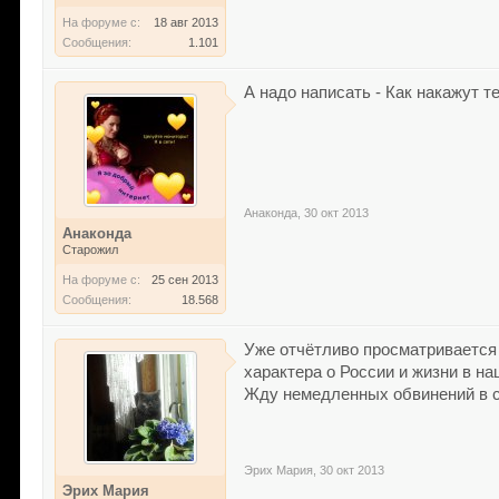
На форуме с:
18 авг 2013
Сообщения:
1.101
А надо написать - Как накажут те
Анаконда
,
30 окт 2013
Анаконда
Старожил
На форуме с:
25 сен 2013
Сообщения:
18.568
Уже отчётливо просматривается 
характера о России и жизни в наш
Жду немедленных обвинений в св
Эрих Мария
,
30 окт 2013
Эрих Мария