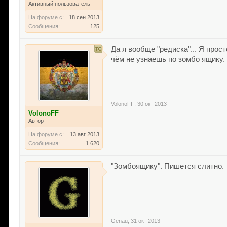
Активный пользователь
На форуме с:
18 сен 2013
Сообщения:
125
Да я вообще "редиска"... Я про
чём не узнаешь по зомбо ящику.
VolonoFF
,
30 окт 2013
VolonoFF
Автор
На форуме с:
13 авг 2013
Сообщения:
1.620
"Зомбоящику". Пишется слитно.
Genau
,
31 окт 2013