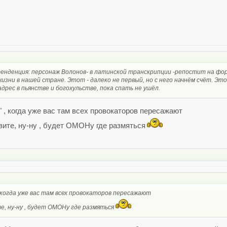
нденция: персонаж Волонов- в латинской транскрипции -репостит на ф
изни в нашей стране. Этот - далеко не первый, но с него начнём счёт. Это
дрес в пьянстве и богохульстве, пока спать не ушёл.
й" , когда уже вас там всех провокаторов пересажают
вите, ну-ну , будет ОМОНу где размяться
, когда уже вас там всех провокаторов пересажают
е, ну-ну , будет ОМОНу где размяться