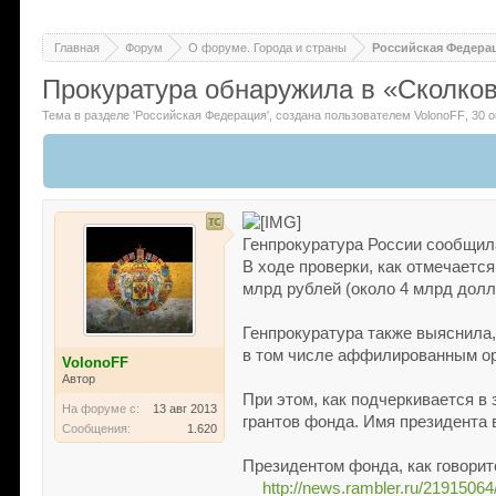
Главная
Форум
О форуме. Города и страны
Российская Федера
Прокуратура обнаружила в «Сколко
Тема в разделе '
Российская Федерация
'
, создана пользователем
VolonoFF
,
30 о
Генпрокуратура России сообщил
В ходе проверки, как отмечаетс
млрд рублей (около 4 млрд долл
Генпрокуратура также выяснила,
в том числе аффилированным ор
VolonoFF
Автор
При этом, как подчеркивается 
На форуме с:
13 авг 2013
грантов фонда. Имя президента в
Сообщения:
1.620
Президентом фонда, как говорит
http://news.rambler.ru/21915064