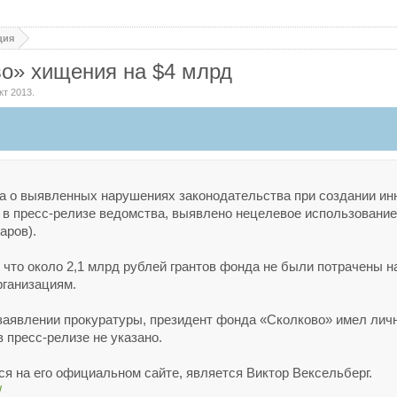
ция
во» хищения на $4 млрд
кт 2013
.
а о выявленных нарушениях законодательства при создании ин
я в пресс-релизе ведомства, выявлено нецелевое использовани
аров).
 что около 2,1 млрд рублей грантов фонда не были потрачены н
ганизациям.
в заявлении прокуратуры, президент фонда «Сколково» имел ли
 пресс-релизе не указано.
ся на его официальном сайте, является Виктор Вексельберг.
/