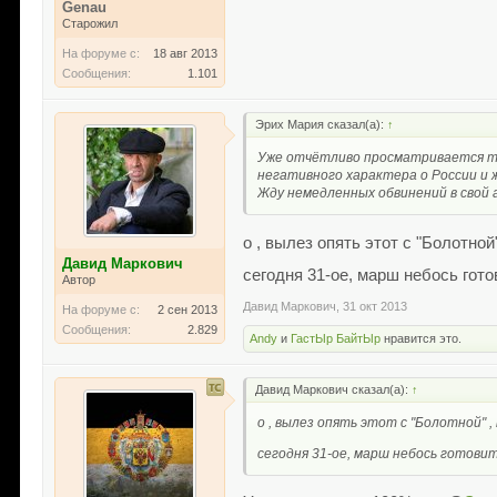
Genau
Старожил
На форуме с:
18 авг 2013
Сообщения:
1.101
Эрих Мария сказал(а):
↑
Уже отчётливо просматривается те
негативного характера о России и ж
Жду немедленных обвинений в свой а
о , вылез опять этот с "Болотно
Давид Маркович
сегодня 31-ое, марш небось гото
Автор
Давид Маркович
,
31 окт 2013
На форуме с:
2 сен 2013
Сообщения:
2.829
Andy
и
ГастЫр БайтЫр
нравится это.
Давид Маркович сказал(а):
↑
о , вылез опять этот с "Болотной" 
сегодня 31-ое, марш небось готовит