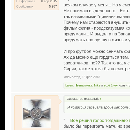
На форуме с:
6 апр 2015
всяком случае у меня... Но я см
Сообщения:
5.987
Не понимаю выделенного... Есть
так называемый "цивилизованный
Почему нам стараются внушить о
фильм фигня - предсказуемая кон
придумали... И выдал а на Запад
придумать про лучшую жизнь и ув
И про футбол можно снимать фил
Ах да можно еще гордиться тем,
захватчиков, не?? Так что да, я
Сирии, также хотел бы посмотре
Фломастер
,
13 фев 2018
Laleo
,
Незнакомка
,
Nike
и
ещё 1-му
нравитс
Фломастер сказал(а):
↑
И комиссия заседала вроде как боль
"
Все решил голос тогдашнего 
было бы переиграть матч, но вр