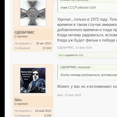
там СССР уделал USA
Уделал...только в 1972 году. Т
времени в таком случае американ
добавленного времени и тогда п
ОДОБРЯМС
Когда нечему радоваться, вспоми
Старожил
Когда уж будет фильм о победе 
На форуме с:
30 авг 2013
ОДОБРЯМС
,
13 фев 2018
Сообщения:
21.543
terra
нравится это.
ОДОБРЯМС сказал(а):
↑
Когда нечему радоваться, вспоминаю
Может, у вас их и вспоминают, к
Nike
,
13 фев 2018
Nike
Старожил
На форуме с:
18 май 2015
Сообщения:
4.100