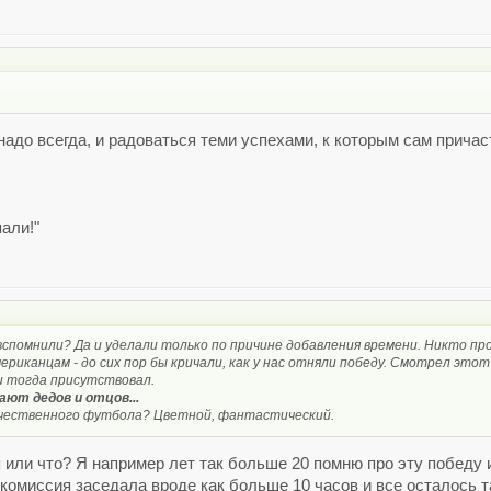
надо всегда, и радоваться теми успехами, к которым сам причас
пали!"
о вспомнили? Да и уделали только по причине добавления времени. Никто пр
ериканцам - до сих пор бы кричали, как у нас отняли победу. Смотрел этот 
и тогда присутствовал.
ают дедов и отцов...
ечественного футбола? Цветной, фантастический.
я или что? Я например лет так больше 20 помню про эту победу
 комиссия заседала вроде как больше 10 часов и все осталось т