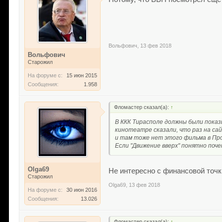
Вольфович
,
13 фев 2018
Вольфович
Старожил
На форуме с:
15 июн 2015
Сообщения:
1.958
Фломастер сказал(а):
↑
В ККК Тирасполе должны были показы
кинотеатре сказали, что раз на са
и там тоже нет этого фильма в Пр
Если "Движение вверх" понятно поче
Olga69
Не интересно с финансовой точк
Старожил
Olga69
,
13 фев 2018
На форуме с:
30 июн 2016
Сообщения:
13.026
Фломастер сказал(а):
↑