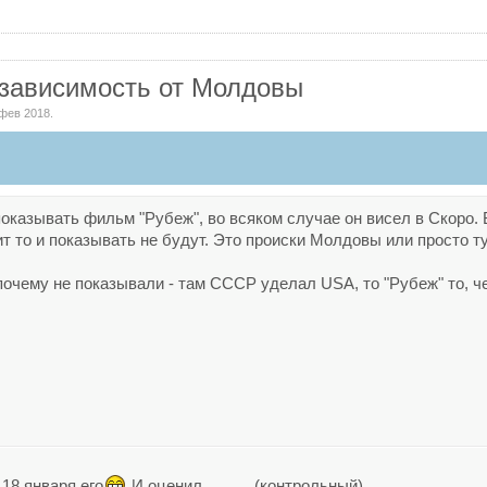
 зависимость от Молдовы
 фев 2018
.
казывать фильм "Рубеж", во всяком случае он висел в Скоро. Вч
сит то и показывать не будут. Это происки Молдовы или просто т
почему не показывали - там СССР уделал USA, то "Рубеж" то, ч
18 января его
И оценил
(контрольный)