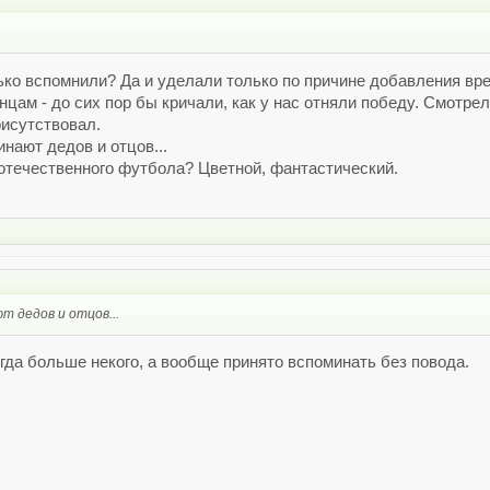
олько вспомнили? Да и уделали только по причине добавления вр
цам - до сих пор бы кричали, как у нас отняли победу. Смотрел
рисутствовал.
нают дедов и отцов...
отечественного футбола? Цветной, фантастический.
т дедов и отцов...
огда больше некого, а вообще принято вспоминать без повода.