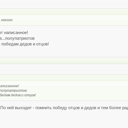
е некого
ют написанное!
в...полупатриотов
я победам дедов и отцов!
написанное!
..полупатриотов
бедам дедов и отцов!
 По ней выходит - помнить победу отцов и дедов и тем более ра