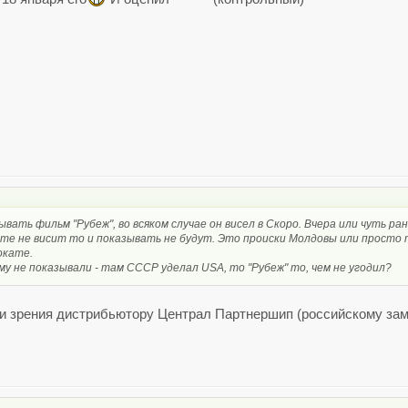
вать фильм "Рубеж", во всяком случае он висел в Скоро. Вчера или чуть ран
йте не висит то и показывать не будут. Это происки Молдовы или просто
окате.
му не показывали - там СССР уделал USA, то "Рубеж" то, чем не угодил?
и зрения дистрибьютору Централ Партнершип (российскому заме