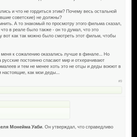
шлись и что не гордиться этим? Почему весь остальной
ывшие советские) не должны?
мнить. А то знакомый по просмотру этого фильма сказал,
что в реале было также - он то думал, что это
Ну вот как так можно было смотреть этот фильм, чтобы
 меня к сожалению оказались лучше в финале... Но
а русские постоянно спасают мир и отхерачивают
рмалеев и тем не менее хоть это не отцы и деды воюют в
 настоящие, как мои деды...
#9
еля Монейма Уаби
. Он утверждал, что справедливо