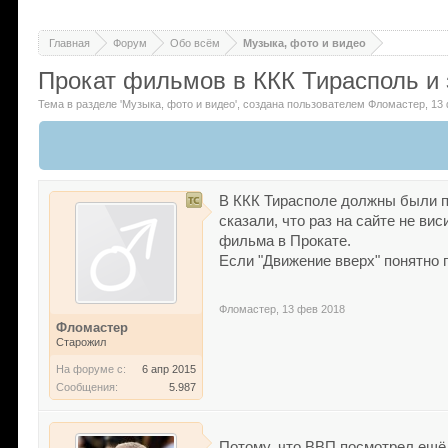
Главная
Форум
Обо всём
Музыка, фото и видео
Прокат фильмов в ККК Тирасполь и
Тема в разделе '
Музыка, фото и видео
'
, создана пользователем
Фломастер
,
13
В ККК Тирасполе должны были по
сказали, что раз на сайте не ви
фильма в Прокате.
Если "Движение вверх" понятно 
Фломастер
,
13 фев 2018
Фломастер
Старожил
На форуме с:
6 апр 2015
Сообщения:
5.987
Потому, что ВВП посмотрел ещё 