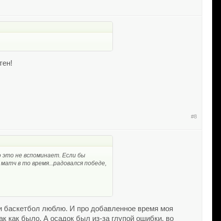
тен!
#8
о это не вспоминает. Если бы
матч в то время...радовался победе,
 и баскетбол люблю. И про добавленное время моя
ак как было. А осадок был из-за глупой ошибки, во