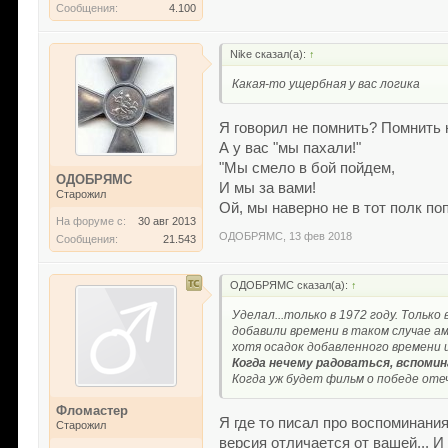
Сообщения:
4.100
Nike сказал(а):
↑
Какая-то ущербная у вас логика
Я говорил не помнить? Помнить 
А у вас "мы пахали!"
"Мы смело в бой пойдем,
ОДОБРЯМС
И мы за вами!
Старожил
Ой, мы наверно не в тот полк по
На форуме с:
30 авг 2013
ОДОБРЯМС
,
13 фев 2018
Сообщения:
21.543
ОДОБРЯМС сказал(а):
↑
Уделал...только в 1972 году. Тольк
добавили времени в таком случае ам
хотя осадок добавленного времени 
Когда нечему радоваться, вспомин
Когда уж будет фильм о победе от
Фломастер
Я где то писал про воспоминани
Старожил
версия отличается от вашей... И