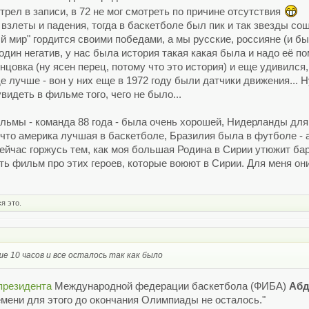
отрел в записи, в 72 не мог смотреть по причине отсутствия
 взлеты и падения, тогда в баскетболе был пик и так звезды со
 мир" гордится своими победами, а мы русские, россияне (и б
дин негатив, у нас была история такая какая была и надо её по
цовка (ну ясен перец, потому что это история) и еще удивился, 
е лучше - вон у них еще в 1972 году были датчики движения... 
идеть в фильме того, чего не было...
ьмы - команда 88 года - была очень хорошей, Нидерланды для
 что америка лучшая в баскетболе, Бразилия была в футболе - 
 сейчас горжусь тем, как моя большая Родина в Сирии утюжит ба
ть фильм про этих героев, которые воюют в Сирии. Для меня они
я это.
ше 10 часов и все осталось так как было
президента
Международной федерации баскетбола (ФИБА)
Абд
емени для этого до окончания Олимпиады не осталось."