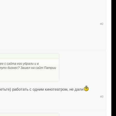
#2
ее с сайта его убрали и в
 тупо бизнес? Зашел на сайт Патрии
тьте) работать с одним кинотеатром, не дали
#3