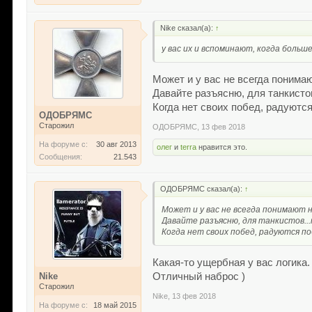
Nike сказал(а):
↑
у вас их и вспоминают, когда больш
Может и у вас не всегда понима
Давайте разъясню, для танкисто
Когда нет своих побед, радуютс
ОДОБРЯМС
Старожил
ОДОБРЯМС
,
13 фев 2018
На форуме с:
30 авг 2013
олег
и
terra
нравится это.
Сообщения:
21.543
ОДОБРЯМС сказал(а):
↑
Может и у вас не всегда понимают 
Давайте разъясню, для танкистов.
Когда нет своих побед, радуются по
Какая-то ущербная у вас логика.
Nike
Отличный наброс )
Старожил
Nike
,
13 фев 2018
На форуме с:
18 май 2015