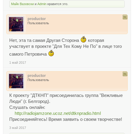
Майк Вазовски
и
Admin
нравится это.
productor
Пользователь
Нет, эта та самая Другая Сторона
которая
участвует в проекте "Для Тех Кому Не По" в лице того
самого Петровича
1 май 2017
productor
Пользователь
К проекту "ДТКНП" присоединилась группа "Вежливые
Люди" (г. Белгород).
Слушать онлайн:
http://radiojamzone.ucoz.net/dtknpradio.html
Присоединяйтесь! Время заявить о своем творчестве!
3 май 2017