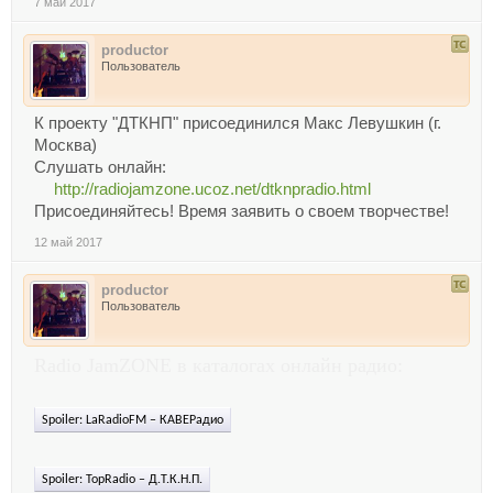
7 май 2017
productor
Пользователь
К проекту "ДТКНП" присоединился Макс Левушкин (г.
Москва)
Слушать онлайн:
http://radiojamzone.ucoz.net/dtknpradio.html
Присоединяйтесь! Время заявить о своем творчестве!
12 май 2017
productor
Пользователь
Radio JamZONE в каталогах онлайн радио:
Spoiler:
LaRadioFM – КАВЕРадио
Spoiler:
TopRadio – Д.Т.К.Н.П.