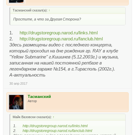
Тасманский сказал(а):
↑
Простите, а что за Другая Сторона?
1.
http://drugstoregroup.narod.ru/links.html
2.
http://drugstoregroup.narod.ru/fanclub.html
Здесь размещены видео с последнего концерта,
который проходил на дне рождения гр. RAY в клубе
"Yellow Submarine" г.Кишинев (5.12.2003г.) и музыка,
записанная на нашей постоянной репбазе в
легендарном гараже №154, в г.Тирасполь (2002г.).
А-актуальность
30 апр 2017
Тасманский
Автор
Майк Вазовски сказал(а):
↑
1.
http://drugstoregroup.narod.ru/links.html
2.
http://drugstoregroup.narod.ru/fanclub.html