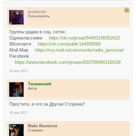
productor
Пользователь
Группы радио в соц. сетях:
Одноклассники
https://ok.ru/group/54493198352622
ВКонтакте
https://vk.com/public144990585
Мой Мир
https://my.mail.ru/community/radio_jamzone/
Facebook
https://www.facebook.com/groups/833706960116018/
29 апр 2017
Тасманский
Автор
Простите, а что за Другая Сторона?
30 апр 2017
Майк Вазовски
Старожил