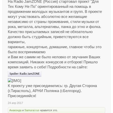
На Radio JamZONE (Россия) стартовал проект "Для
Тех Кому Не По" ориентированный на помощь в
продвижении молодых музыкантов и групп. В проекте
могут участвовать абсолютно все желающие
независимо от страны проживания, стили музыки от
рока, металла, альтернативы, панка до этно и фолка.
Качество присылаемых записей не обязательно
должно быть студийным, приветствуются все
варианты,
гаражные, концертные, домашние, главное чтобы это
было воспринимаемо
и Вам же самим не было неловко от звучания Ваших
композиций. Никаких конкурсов и отборов! Пришло
время заявить о себе! Подробности на сайте:
Spoiler:
Radio JamZONE
К проекту уже присоединились: гр. Другая Сторона
(г.Тирасполь), АРНИ Полянка (г.Белгород).
Присоединяйся!
24 апр 2017
Анаконда
и
Samurai.rus
нравится это.