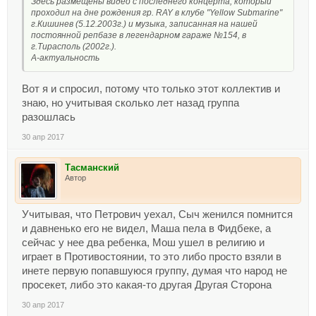
Здесь размещены видео с последнего концерта, который
проходил на дне рождения гр. RAY в клубе "Yellow Submarine"
г.Кишинев (5.12.2003г.) и музыка, записанная на нашей
постоянной репбазе в легендарном гараже №154, в
г.Тирасполь (2002г.).
А-актуальность
Вот я и спросил, потому что только этот коллектив и
знаю, но учитывая сколько лет назад группа
разошлась
30 апр 2017
Тасманский
Автор
Учитывая, что Петрович уехал, Сыч женился помнится
и давненько его не видел, Маша пела в Фидбеке, а
сейчас у нее два ребенка, Мош ушел в религию и
играет в Противостоянии, то это либо просто взяли в
инете первую попавшуюся группу, думая что народ не
просекет, либо это какая-то другая Другая Сторона
30 апр 2017