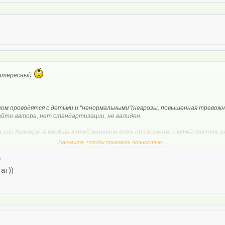
интересный
ом проводятся с детьми и "ненормальными"(неврозы, повышенная тревожн
айти автора, нет стандартизации, не валиден.
а или Люшера. А вообще в плей маркете есть приложение с кучей тестов, 
ay.google.com/store/apps/details?id=org.akul.psy&hl=ru
Нажмите, чтобы показать полностью ...
?
ат))