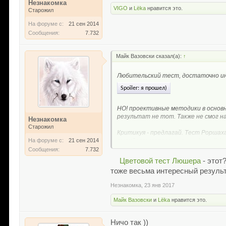
Незнакомка
VIGO
и
Lёka
нравится это.
Старожил
На форуме с:
21 сен 2014
Сообщения:
7.732
Майк Вазовски сказал(а):
↑
Любительский тест, достаточно 
Spoiler:
я прошел)
НО! проективные методики в основн
результат не тот. Также не смог н
Незнакомка
Старожил
Критикуя - предлагай. Тест Роршах
На форуме с:
21 сен 2014
стандартизарованных:
https://pl
Сообщения:
7.732
Цветовой тест Люшера
- этот
тоже весьма интересный результ
Незнакомка
,
23 янв 2017
Майк Вазовски
и
Lёka
нравится это.
Ничо так ))