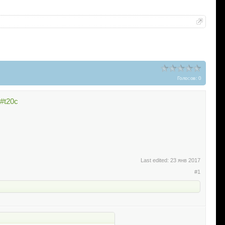
Голосов: 0
l#t20c
Last edited:
23 янв 2017
#1