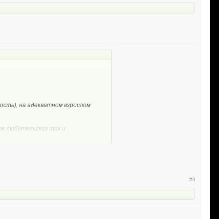
ость), на адекватном взрослом
как любительских так и
#4