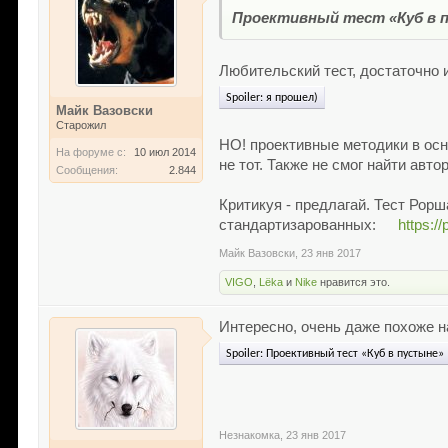
Проективный тест «Куб в 
Любительский тест, достаточно
Spoiler:
я прошел)
Майк Вазовски
Старожил
НО! проективные методики в осн
На форуме с:
10 июл 2014
не тот. Также не смог найти авто
Сообщения:
2.844
Критикуя - предлагай. Тест Рор
стандартизарованных:
https:/
Майк Вазовски
,
23 янв 2017
VIGO
,
Lёka
и
Nike
нравится это.
Интересно, очень даже похоже н
Spoiler:
Проективный тест «Куб в пустыне»
Незнакомка
,
23 янв 2017