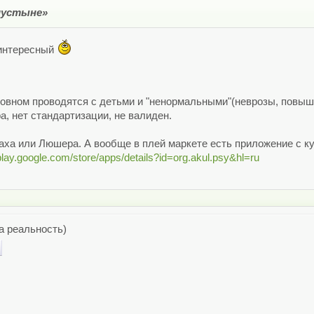
пустыне»
 интересный
овном проводятся с детьми и "ненормальными"(неврозы, повыш
ра, нет стандартизации, не валиден.
шаха или Люшера. А вообще в плей маркете есть приложение с ку
/play.google.com/store/apps/details?id=org.akul.psy&hl=ru
а реальность)