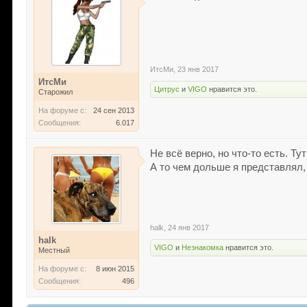
ИтсМи
,
23 янв 2017
ИтсМи
Цитрус
и
VIGO
нравится это.
Старожил
На форуме с:
24 сен 2013
Сообщения:
6.017
Не всё верно, но что-то есть. Т
А то чем дольше я представлял, 
halk
,
24 янв 2017
halk
VIGO
и
Незнакомка
нравится это.
Местный
На форуме с:
8 июн 2015
Сообщения:
496