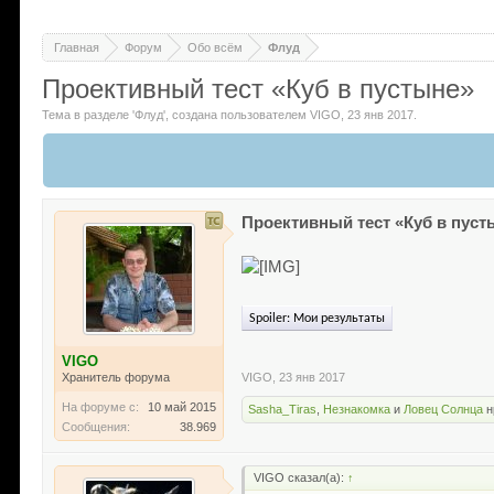
Главная
Форум
Обо всём
Флуд
Проективный тест «Куб в пустыне»
Тема в разделе '
Флуд
'
, создана пользователем
VIGO
,
23 янв 2017
.
Проективный тест «Куб в пуст
Spoiler:
Мои результаты
VIGO
Хранитель форума
VIGO
,
23 янв 2017
На форуме с:
10 май 2015
Sasha_Tiras
,
Незнакомка
и
Ловец Солнца
н
Сообщения:
38.969
VIGO сказал(а):
↑