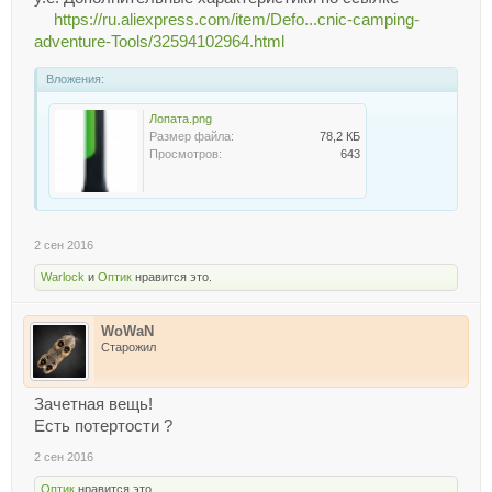
https://ru.aliexpress.com/item/Defo...cnic-camping-
adventure-Tools/32594102964.html
Вложения:
Лопата.png
Размер файла:
78,2 КБ
Просмотров:
643
2 сен 2016
Warlock
и
Оптик
нравится это.
WoWaN
Старожил
Зачетная вещь!
Есть потертости ?
2 сен 2016
Оптик
нравится это.