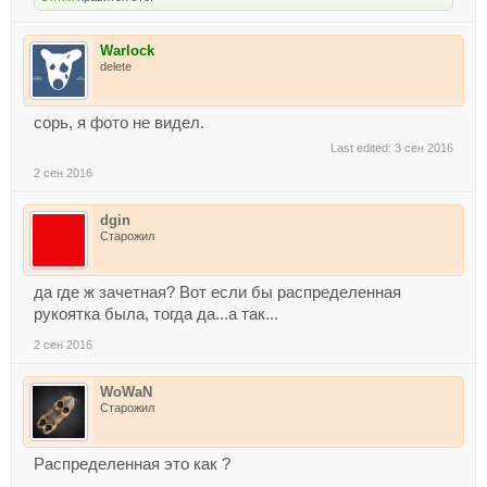
Warlock
delete
сорь, я фото не видел.
Last edited:
3 сен 2016
2 сен 2016
dgin
Старожил
да где ж зачетная? Вот если бы распределенная
рукоятка была, тогда да...а так...
2 сен 2016
WoWaN
Старожил
Распределенная это как ?