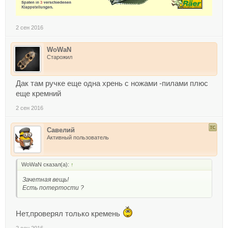
2 сен 2016
WoWaN
Старожил
Дак там ручке еще одна хрень с ножами -пилами плюс
еще кремний
2 сен 2016
Савелий
Активный пользователь
WoWaN сказал(а):
↑
Зачетная вещь!
Есть потертости ?
Нет,проверял только кремень
2 сен 2016