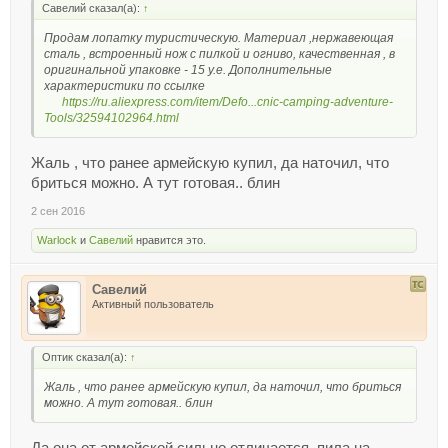
Савелий сказал(а):
↑
Продам лопатку туристическую. Материал ,нержавеющая
сталь , встроенный нож с пилкой и огниво, качественная , в
оригинальной упаковке - 15 у.е. Дополнительные
характеристики по ссылке
https://ru.aliexpress.com/item/Defo...cnic-camping-adventure-
Tools/32594102964.html
Жаль , что ранее армейскую купил, да наточил, что
бриться можно. А тут готовая.. блин
2 сен 2016
Warlock
и
Савелий
нравится это.
Савелий
Активный пользователь
Оптик сказал(а):
↑
Жаль , что ранее армейскую купил, да наточил, что бриться
можно. А тут готовая.. блин
Да она от армейской сильно отличается, пила на