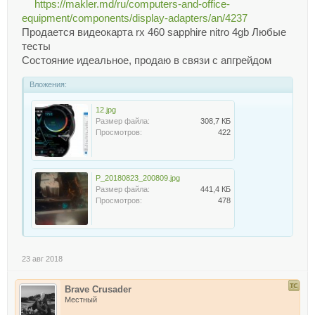
https://makler.md/ru/computers-and-office-
equipment/components/display-adapters/an/4237
Продается видеокарта rx 460 sapphire nitro 4gb Любые
тесты
Состояние идеальное, продаю в связи с апгрейдом
Вложения:
12.jpg
Размер файла:
308,7 КБ
Просмотров:
422
P_20180823_200809.jpg
Размер файла:
441,4 КБ
Просмотров:
478
23 авг 2018
Brave Crusader
Местный