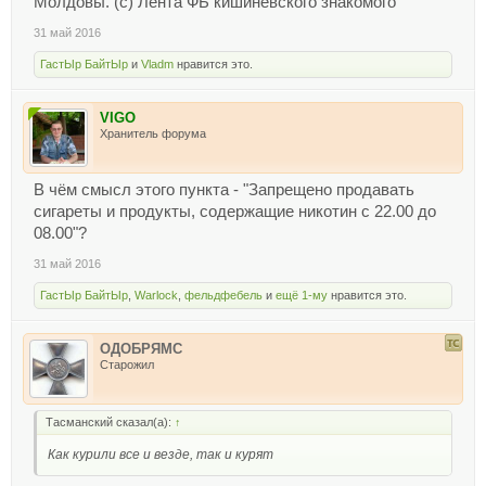
Молдовы. (с) Лента ФБ кишиневского знакомого
31 май 2016
ГастЫр БайтЫр
и
Vladm
нравится это.
VIGO
Хранитель форума
В чём смысл этого пункта - "Запрещено продавать
сигареты и продукты, содержащие никотин с 22.00 до
08.00"?
31 май 2016
ГастЫр БайтЫр
,
Warlock
,
фельдфебель
и
ещё 1-му
нравится это.
ОДОБРЯМС
Старожил
Тасманский сказал(а):
↑
Как курили все и везде, так и курят