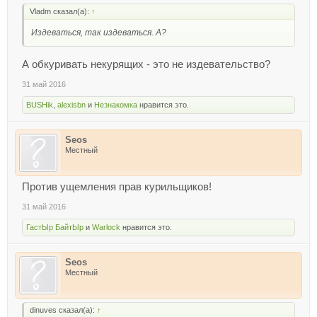
Vladm сказал(а):
↑
Издеваться, так издеваться. А?
А обкуривать некурящих - это не издевательство?
31 май 2016
BUSHik
,
alexisbn
и
Незнакомка
нравится это.
Seos
Местный
Против ущемления прав курильщиков!
31 май 2016
ГастЫр БайтЫр
и
Warlock
нравится это.
Seos
Местный
dinuves сказал(а):
↑