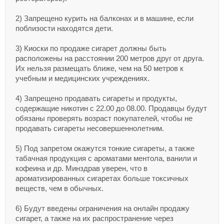
антитабачного закона, а доказательствами будут служить
заявления свидетелей, фото и видеозаписи, в том числе
2) Запрещено курить на балконах и в машине, если
замечания полицейских.
Согласно Докладу о состоянии в здравоохранения в Европе, в
поблизости находятся дети.
Республике Молдова 51% мужчин и около 8% женщин
являются курильщиками.
3) Киоски по продаже сигарет должны быть
расположены на расстоянии 200 метров друг от друга.
Их нельзя размещать ближе, чем на 50 метров к
учебным и медицинских учреждениях.
4) Запрещено продавать сигареты и продукты,
содержащие никотин с 22.00 до 08.00. Продавцы будут
обязаны проверять возраст покупателей, чтобы не
продавать сигареты несовершеннолетним.
5) Под запретом окажутся тонкие сигареты, а также
табачная продукция с ароматами ментола, ванили и
кофеина и др. Минздрав уверен, что в
ароматизированных сигаретах больше токсичных
веществ, чем в обычных.
6) Будут введены ограничения на онлайн продажу
сигарет, а также на их распространение через