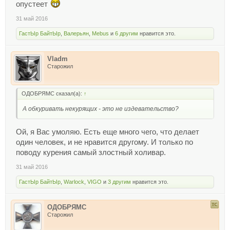
опустеет
при продаже пачки сигарет? Издеваться, так издеваться.
А?
31 май 2016
То же самое сделать с продажей алкоголя.
ГастЫр БайтЫр
,
Валерьян
,
Mebus
и
6 другим
нравится это.
Vladm
Старожил
ОДОБРЯМС сказал(а):
↑
А обкуривать некурящих - это не издевательство?
Ой, я Вас умоляю. Есть еще много чего, что делает
один человек, и не нравится другому. И только по
поводу курения самый злостный холивар.
31 май 2016
ГастЫр БайтЫр
,
Warlock
,
VIGO
и
3 другим
нравится это.
ОДОБРЯМС
Старожил