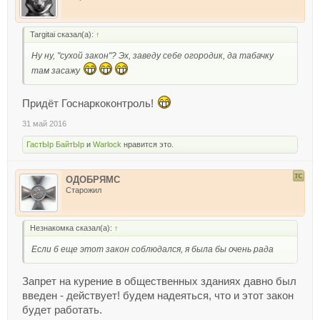
Targitai сказал(а):
↑
Ну ну, "сухой закон"? Эх, заведу себе огородик, да табачку
там засажу
Придёт Госнаркоконтроль!
31 май 2016
ГастЫр БайтЫр
и
Warlock
нравится это.
ОДОБРЯМС
Старожил
Незнакомка сказал(а):
↑
Если б еще этот закон соблюдался, я была бы очень рада
Запрет на курение в общественных зданиях давно был
введен - действует! будем надеяться, что и этот закон
будет работать.