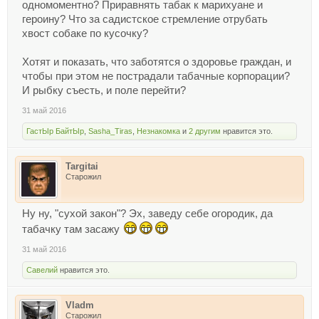
одномоментно? Приравнять табак к марихуане и
героину? Что за садистское стремление отрубать
хвост собаке по кусочку?
Хотят и показать, что заботятся о здоровье граждан, и
чтобы при этом не пострадали табачные корпорации?
И рыбку съесть, и поле перейти?
31 май 2016
ГастЫр БайтЫр
,
Sasha_Tiras
,
Незнакомка
и
2 другим
нравится это.
Targitai
Старожил
Ну ну, "сухой закон"? Эх, заведу себе огородик, да
табачку там засажу
31 май 2016
Савелий
нравится это.
Vladm
Старожил