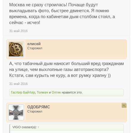
Москва не сразу строилась! Почаще будут
выкладывать фото, быстрее двинется. Я помню
времена, когда по кабинетам дым столбом стоял, а
сейчас - исчез!
31 май 2016
елисей
Старожил
А, что табачный дым наносит больший вред гражданам
на улице, чем выхлопные газы автотранспорта?
Кстати, сам курыть не куру, а вот румку храпну ))
31 май 2016
ГастЫр БайтЫр
,
Толмач
и
Оптик
нравится это.
ОДОБРЯМС
Старожил
VIGO сказал(а):
↑