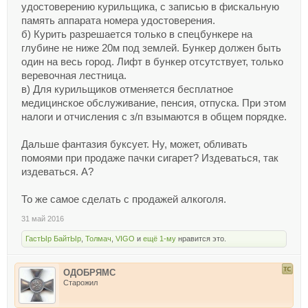
удостоверению курильщика, с записью в фискальную
память аппарата номера удостоверения.
б) Курить разрешается только в спецбункере на
глубине не ниже 20м под землей. Бункер должен быть
один на весь город. Лифт в бункер отсутствует, только
веревочная лестница.
в) Для курильщиков отменяется бесплатное
медицинское обслуживание, пенсия, отпуска. При этом
налоги и отчисления с з/п взымаются в общем порядке.
Дальше фантазия буксует. Ну, может, обливать
помоями при продаже пачки сигарет? Издеваться, так
издеваться. А?
То же самое сделать с продажей алкоголя.
31 май 2016
ГастЫр БайтЫр
,
Толмач
,
VIGO
и
ещё 1-му
нравится это.
ОДОБРЯМС
Старожил