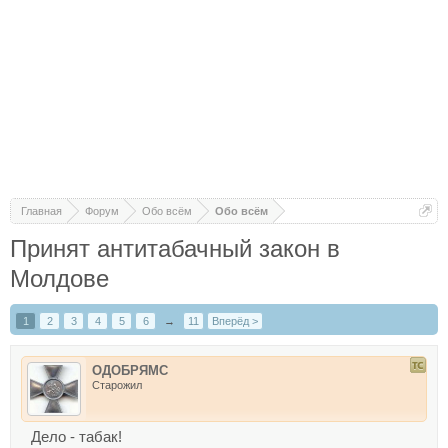
Главная
Форум
Обо всём
Обо всём
Принят антитабачный закон в
Молдове
1
2
3
4
5
6
→
11
Вперёд >
ОДОБРЯМС
Старожил
Дело - табак!