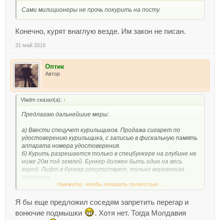
Сами милиционеры не прочь покурить на посту.
Конечно, курят внаглую везде. Им закон не писан.
31 май 2016
Оптик
Автор
Vladm сказал(а):
↑
Предлагаю дальнейшие меры:
а) Ввести спецучет курильщиков. Продажа сигарет по
удостоверению курильщика, с записью в фискальную память
аппарата номера удостоверения.
б) Курить разрешается только в спецбункере на глубине не
ниже 20м под землей. Бункер должен быть один на весь
город. Лифт в бункер отсутствует, только веревочная
лестница.
Нажмите, чтобы показать полностью ...
в) Для курильщиков отменяется бесплатное медицинское
обслуживание, пенсия, отпуска. При этом налоги и
отчисления с з/п взымаются в общем порядке.
Я бы еще предложил соседям запретить перегар и
вонючие подмышки
. Хотя нет. Тогда Молдавия
Дальше фантазия буксует. Ну, может, обливать помоями