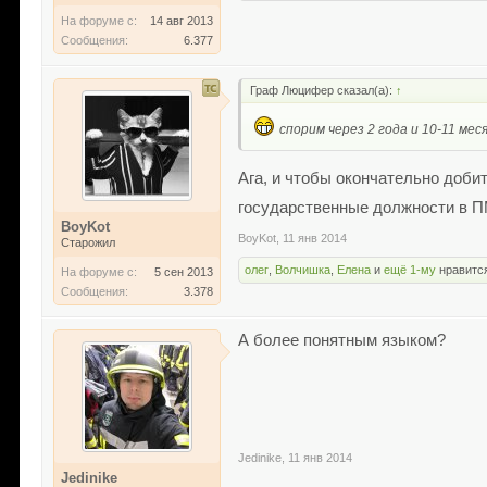
На форуме с:
14 авг 2013
Сообщения:
6.377
Граф Люцифер сказал(а):
↑
спорим через 2 года и 10-11 ме
Ага, и чтобы окончательно доби
государственные должности в П
BoyKot
BoyKot
,
11 янв 2014
Старожил
олег
,
Волчишка
,
Елена
и
ещё 1-му
нравится
На форуме с:
5 сен 2013
Сообщения:
3.378
А более понятным языком?
Jedinike
,
11 янв 2014
Jedinike