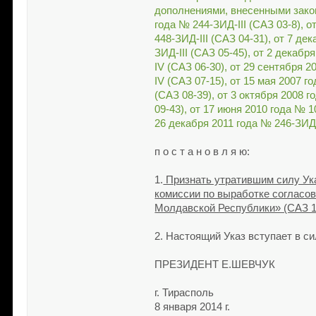
дополнениями, внесенными закон
года № 244-ЗИД-III (САЗ 03-8), о
448-ЗИД-III (САЗ 04-31), от 7 де
ЗИД-III (САЗ 05-45), от 2 декабр
IV (САЗ 06-30), от 29 сентября 
IV (САЗ 07-15), от 15 мая 2007 
(САЗ 08-39), от 3 октября 2008 
09-43), от 17 июня 2010 года № 
26 декабря 2011 года № 246-ЗИД-
п о с т а н о в л я ю:
1.
Признать утратившим силу Ука
комиссии по выработке согласо
Молдавской Республики» (САЗ 1
2. Настоящий Указ вступает в с
ПРЕЗИДЕНТ Е.ШЕВЧУК
г. Тирасполь
8 января 2014 г.