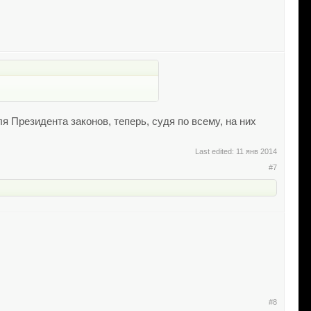
 Президента законов, теперь, судя по всему, на них
Last edited:
11 янв 2014
#7
#8