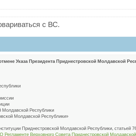
овариваться с ВС.
тмене Указа Президента Приднестровской Молдавской Респу
еспублики
миссии
зиции
й Молдавской Республики
овской Молдавской Республики»
Конституции Приднестровской Молдавской Республики, статьей 
I «О Регламенте Верховного Совета Приднестровской Молдавской