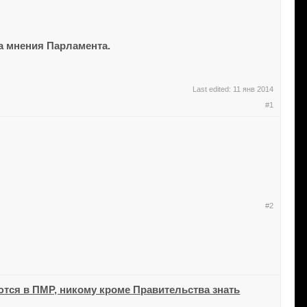
та мнения Парламента.
Last edited:
11 янв 2014
#1
#2
уются в ПМР, никому кроме Правительства знать