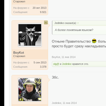
Старожил
На форуме с:
20 окт 2013
Сообщения:
9.921
Jedinike сказал(а):
↑
А более понятным языком?
Отныне Правительство
больш
просто будет сразу накладывать
BoyKot
Старожил
BoyKot
,
11 янв 2014
На форуме с:
5 сен 2013
olg@
и
Jedinike
нравится это.
Сообщения:
3.378
Збс.
Jedinike
,
11 янв 2014