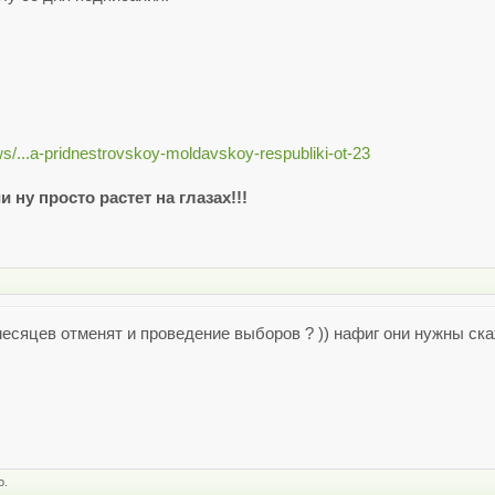
ws/...a-pridnestrovskoy-moldavskoy-respubliki-ot-23
ну просто растет на глазах!!!
месяцев отменят и проведение выборов ? )) нафиг они нужны ск
о.