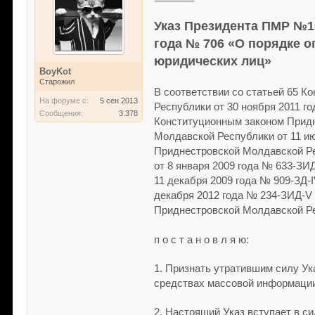
Указ Президента ПМР №1
года № 706 «О порядке 
юридических лиц»
BoyKot
Старожил
В соответствии со статьей 65 
На форуме с:
5 сен 2013
Республики от 30 ноября 2011 
Сообщения:
3.378
Конституционным законом Придн
Молдавской Республики от 11 и
Приднестровской Молдавской Ре
от 8 января 2009 года № 633-ЗИД
11 декабря 2009 года № 909-ЗД-I
декабря 2012 года № 234-ЗИД-V 
Приднестровской Молдавской Ре
п о с т а н о в л я ю:
1. Признать утратившим силу Ук
средствах массовой информации 
2. Настоящий Указ вступает в си