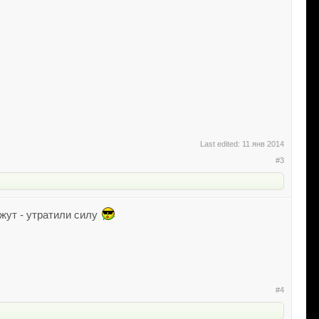
Last edited:
11 янв 2014
#3
ажут - утратили силу
#4