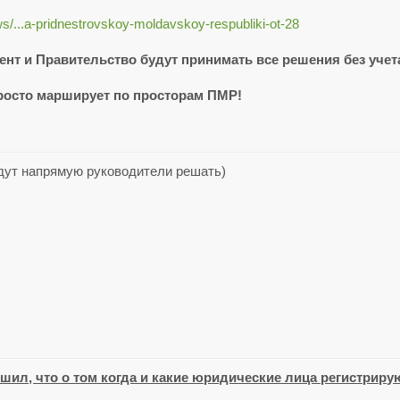
ws/...a-pridnestrovskoy-moldavskoy-respubliki-ot-28
ент и Правительство будут принимать все решения без уче
просто марширует по просторам ПМР!
удут напрямую руководители решать)
решил, что о том когда и какие юридические лица регистрир