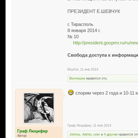
ПРЕЗИДЕНТ Е.ШЕВЧУК
г. Тирасполь
8 января 2014 г.
№ 10
http://president.gospmr.ru/ru/ne
Свобода доступа к информации 
BoyKot
,
11 янв 2014
Волчишка
нравится это.
спорим через 2 года и 10-11 
Граф Люцифер
,
11 янв 2014
Граф Люцифер
Johnny
,
Admin
,
олег
и
4 другим
нравится эт
Автор