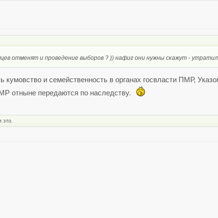
сяцев отменят и проведение выборов ? )) нафиг они нужны скажут - утрати
ть кумовство и семейственность в органах госвласти ПМР, Указо
МР отныне передаются по наследству.
 это.