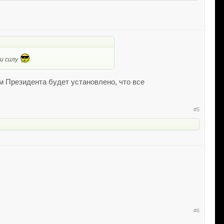
ли силу
м Президента будет установлено, что все
#5
#6