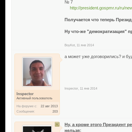
№ 7
http://president.gospmr.ru/ru/ne
Получается что теперь Презид
Ну что-же "демократизация" 
BoyKot
,
11 янв 2014
а может уже договорились? и б
Inspector
,
11 янв 2014
Inspector
Активный пользователь
На форуме с:
22 авг 2013
Сообщения:
203
Ну, а кроме этого Президент 
нельзя: