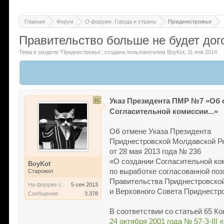
Главная
Форум
О форуме. Города и страны
Приднестровье
Правительство больше не будет дог
Тема в разделе '
Приднестровье
'
, создана пользователем
BoyKot
,
11 янв 2014
.
Указ Президента ПМР №7 «Об о
Согласительной комиссии...»
Об отмене Указа Президента
Приднестровской Молдавской Р
от 28 мая 2013 года № 236
«О создании Согласительной ко
BoyKot
по выработке согласованной по
Старожил
Правительства Приднестровско
На форуме с:
5 сен 2013
и Верховного Совета Приднестр
Сообщения:
3.378
В соответствии со статьей 65 
24 октября 2001 года № 57-З-II