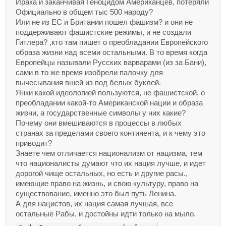
Ирака и заканчивая Геноцидом Американцев, потеряли
Официально в общем тыс 500 народу?
Или не из ЕС и Британии пошел фашизм? и они не
поддерживают фашистские режимы, и не создали
Гитлера? ,кто там пишет о преобладании Европейского
образа жизни над всеми остальными. В то время когда
Европейцы называли Русских варварами (из за Бани),
сами в то же время изобрели палочку для
вычесывания вшей из под белых буклей.
Янки какой идеологией пользуются, не фашистской, о
преобладании какой-то Американской нации и образа
жизни, а государственные символы у них какие?
Почему они вмешиваются в процессы в любых
странах за пределами своего континента, и к чему это
приводит?
Знаете чем отличается национализм от нацизма, тем
что националисты думают что их нация лучше, и идет
дорогой чище остальных, но есть и другие расы.,
имеющие право на жизнь, и свою культуру, право на
существование, именно это был путь Ленина.
А для нацистов, их нация самая лучшая, все
остальные Рабы, и достойны идти только на мыло.