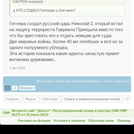
CAUTION сказал(а):
↑
а КТО СОЗДАЛ Гитлера и для чего?
Гитлера создал русский царь Николай 2, кторый встал
на защиту террориста Гавриила Принцыпа вместо того
что бы арестовать его и отдать немцам для суда.
Две мировые войны, более 40 мл погибших и всё из за
одного полуумного ублюдка.
Эта история показала какие идиоты зачастую правят
великими державами...
3 дек 2018
(Вы должны войти или зарегистрироваться, чтобы ответить.)
1
2
Вперёд >
Главная
Форум
Обо всём
Семья и взаимоотношение полов
Интернет-сайт "Диспут". Регистрационный номер в реестре СМИ ПМР
ПМР
№273 от 25 июля 2013г
Реклама на форуме
Условия и правила
Обратная связь
Помощь