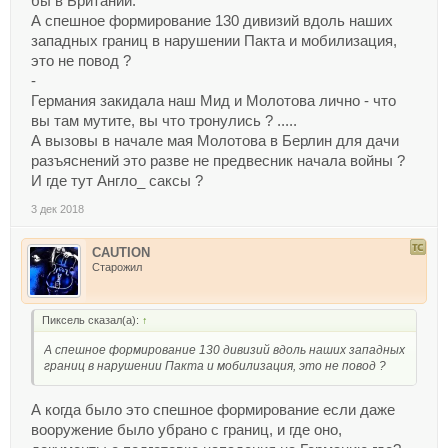
бы в Британии.
А спешное формирование 130 дивизий вдоль наших
западных границ в нарушении Пакта и мобилизация,
это не повод ?
-
Германия закидала наш Мид и Молотова лично - что
вы там мутите, вы что тронулись ? .....
А вызовы в начале мая Молотова в Берлин для дачи
разъяснений это разве не предвесник начала войны ?
И где тут Англо_ саксы ?
3 дек 2018
CAUTION
Старожил
Пиксель сказал(а):
↑
А спешное формирование 130 дивизий вдоль наших западных
границ в нарушении Пакта и мобилизация, это не повод ?
А когда было это спешное формирование если даже
вооружение было убрано с границ, и где оно,