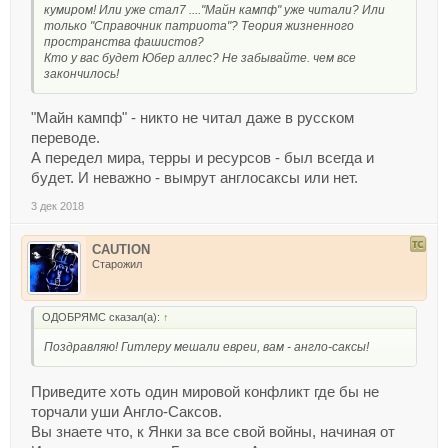
кумиром! Или уже стал7 ...."Майн кампф" уже читали? Или
только "Справочник патриота"? Теория жизненного
пространства фашистов?
Кто у вас будет Юбер аллес? Не забывайте. чем все
закончилось!
"Майн кампф" - никто не читал даже в русском
переводе.
А передел мира, терры и ресурсов - был всегда и
будет. И неважно - вымрут англосаксы или нет.
3 дек 2018
CAUTION
Старожил
ОДОБРЯМС сказал(а):
↑
Поздравляю! Гитлеру мешали евреи, вам - англо-саксы!
Приведите хоть один мировой конфликт где бы не
торчали уши Англо-Саксов.
Вы знаете что, к Янки за все свой войны, начиная от