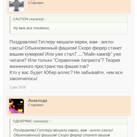
Старожил
CAUTION сказал(а):
↑
Ну мне все понятно,
Поздравляю! Гитлеру мешали евреи, вам - англо-
саксы! Обыкновенный фашизм! Скоро фюрер станет
вашим кумиром! Или уже стал7 ...."Майн кампф" уже
читали? Или только "Справочник патриота"? Теория
жизненного пространства фашистов?
Кто у вас будет Юбер аллес? Не забывайте. чем все
закончилось!
3 дек 2018
Анаконда
Старожил
ОДОБРЯМС сказал(а):
↑
Поздравляю! Гитлеру мешали евреи, вам - англо-саксы!
Обыкновенный фашизм! Скоро фюрер станет вашим