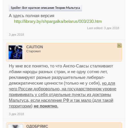
Spoiler:
Вот краткое описание Теории Мальтуса
А здесь полная версия
http://library.by/shpargalka/belarus/003/230.htm
Last edited:
3 дек 2018
3 дек 2018
CAUTION
Старожил
Ну мне все понятно, то что Англо-Саксы сталкивают
лбами народы разных стран, и не одну сотню лет,
рекламируют разные разрушительные либерал-
демократические ценности (только не у себя),
но для
чего России добровольно, на государственном уровне
привививать у себя отдельные пункты из доктрины
Мальтуса, если население РФ и так мало (для такой
территории
)
не понятно
.
3 дек 2018
ОДОБРЯМС