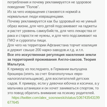
потребления и почему рекламируется не здоровое
поведение "Полов".
Из за чего извращения становятся нормой а
нормальные люди извращенцами.
Почему рекламируется как бы здоровый но не умный
образ жизни, для чего детей подсаживают на гаджеты
и растет уровень самоубийств, для чего лекарства от
рака и старости не нужны, и для чего подсаживают на
ГМО и суррогаты пищи.
Для чего на территории Афганистана торчит коалиция
и держит свыше 200 нарко-заводов.и.т.д. и.т.п.
Все это искуственная регуляция населения земли
за территорией проживания Англо-саксов. Теория
Мальтуса.
К примеру из последнего, в Германии выпущена
брошюра (опять за счет благополучных евро-
налогоплатильщиков), для воспитателей детских
садов. К примеру, если у девочки юбочка и косички, а у
мальчика штанишки и он хочет заниматься спортом, то
это повод обратить внимание на психику родителей.
https://twitter.com/alex_sosnowski/status/106743543199
677645