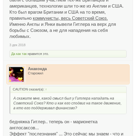
американцев, технологии шли то-же из Англии и США.
Кто был врагом Британии и США на то время,
правильно
коммунисты, весь Советский Союз.
Именно Англы и Янки вывели Гитлера на верх для
борьбы с Союзом, а не для нападения на себя
любимых.
3 дек 2018
Да как так
нравится это.
Анаконда
Старожил
CAUTION сказал(а):
↑
А скажите мне, какой смысл был у Гитлера нападать на
Советский Союз? Кто и как его сподвиг на такое движение,
а кто его поддерживал финансово?
бедняжка Гитлер.. теперь он - марионетка
англосаксов...
Эффект "послезнания" ... Это сейчас мы знаем - что и