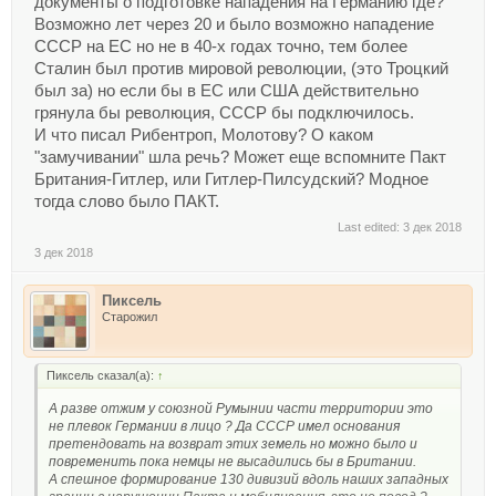
документы о подготовке нападения на Германию где?
Возможно лет через 20 и было возможно нападение
СССР на ЕС но не в 40-х годах точно, тем более
Сталин был против мировой революции, (это Троцкий
был за) но если бы в ЕС или США действительно
грянула бы революция, СССР бы подключилось.
И что писал Рибентроп, Молотову? О каком
"замучивании" шла речь? Может еще вспомните Пакт
Британия-Гитлер, или Гитлер-Пилсудский? Модное
тогда слово было ПАКТ.
Last edited:
3 дек 2018
3 дек 2018
Пиксель
Старожил
Пиксель сказал(а):
↑
А разве отжим у союзной Румынии части территории это
не плевок Германии в лицо ? Да СССР имел основания
претендовать на возврат этих земель но можно было и
повременить пока немцы не высадились бы в Британии.
А спешное формирование 130 дивизий вдоль наших западных