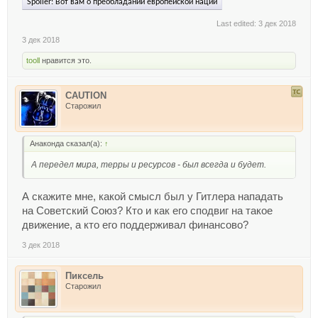
Spoiler:
Вот вам о преобладании европейской нации
Last edited:
3 дек 2018
3 дек 2018
tooll
нравится это.
CAUTION
Старожил
Анаконда сказал(а):
↑
А передел мира, терры и ресурсов - был всегда и будет.
А скажите мне, какой смысл был у Гитлера нападать
на Советский Союз? Кто и как его сподвиг на такое
движение, а кто его поддерживал финансово?
3 дек 2018
Пиксель
Старожил