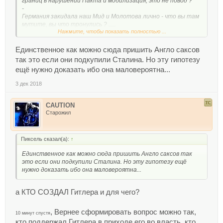
границ в нарушении Пакта и мобилизация, это не повод ?
-
Германия закидала наш Мид и Молотова лично - что вы там
мутите, вы что тронулись ? .....
Нажмите, чтобы показать полностью ...
А вызовы в начале мая Молотова в Берлин для дачи
разъяснений это разве не предвесник начала войны ?
И где тут Англо_ саксы ?
Единственное как можно сюда пришить Англо саксов
так это если они подкупили Сталина. Но эту гипотезу
ещё нужно доказать ибо она маловероятна...
3 дек 2018
CAUTION
Старожил
Пиксель сказал(а):
↑
Единственное как можно сюда пришить Англо саксов так
это если они подкупили Сталина. Но эту гипотезу ещё
нужно доказать ибо она маловероятна...
а КТО СОЗДАЛ Гитлера и для чего?
, Вернее сформировать вопрос можно так,
10 минут спустя
кто поддержал Гитлера в приходе его во власть, кто