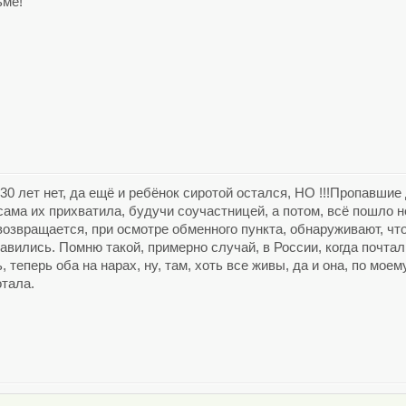
ьме!
0 лет нет, да ещё и ребёнок сиротой остался, НО !!!Пропавшие 
ама их прихватила, будучи соучастницей, а потом, всё пошло не
озвращается, при осмотре обменного пункта, обнаруживают, что
авились. Помню такой, примерно случай, в России, когда почтал
теперь оба на нарах, ну, там, хоть все живы, да и она, по моему,
отала.