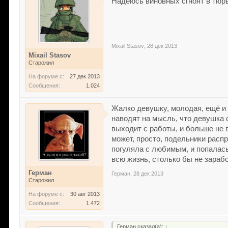
Надеюсь виновных сгноят в тюр
Mixail Stasov
,
28 дек 2013
Mixail Stasov
Старожил
На форуме с:
27 дек 2013
Сообщения:
1.024
Жалко девушку, молодая, ещё и 3
наводят на мысль, что девушка с
выходит с работы, и больше не в
может, просто, подельники распр
погуляла с любимым, и попалась, 
всю жизнь, столько бы не зараб
Герман
Герман
,
28 дек 2013
Старожил
На форуме с:
30 авг 2013
Сообщения:
1.472
Герман сказал(а):
↑