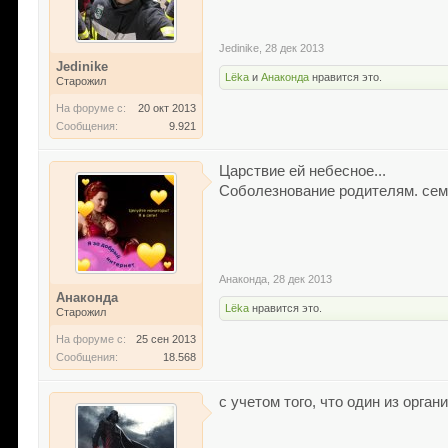
Jedinike
,
28 дек 2013
Jedinike
Lёka
и
Анаконда
нравится это.
Старожил
На форуме с:
20 окт 2013
Сообщения:
9.921
Царствие ей небесное...
Соболезнование родителям. семь
Анаконда
,
28 дек 2013
Анаконда
Lёka
нравится это.
Старожил
На форуме с:
25 сен 2013
Сообщения:
18.568
с учетом того, что один из орга