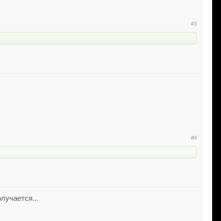
#3
#4
лучается...