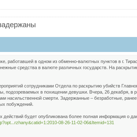
 задержаны
е, работавшей в одном из обменно-валютных пунктов в г. Тира
енежные средства в валюте различных государств. На раскрыт
ероприятий сотрудниками Отдела по раскрытию убийств Главн
, подозреваемых в похищении девушки. Вчера, 26 декабря, в 
ами насильственной смерти. Задержанные – безработные, ранее
ых побуждений.
х действий будет опубликована более полная информация о да
hp?opt...rzhany&catid=1:2010-08-26-11-02-06&Itemid=131