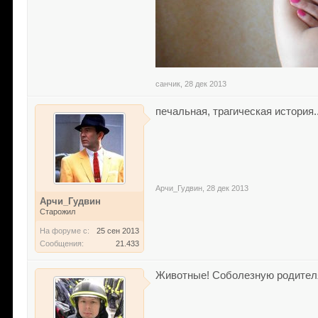
санчик
,
28 дек 2013
печальная, трагическая история...
Арчи_Гудвин
,
28 дек 2013
Арчи_Гудвин
Старожил
На форуме с:
25 сен 2013
Сообщения:
21.433
Животные! Соболезную родител