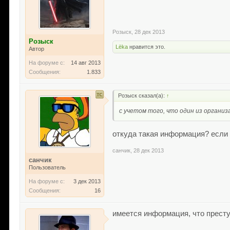
Розыск
,
28 дек 2013
Розыск
Lёka
нравится это.
Автор
На форуме с:
14 авг 2013
Сообщения:
1.833
Розыск сказал(а):
↑
с учетом того, что один из организ
откуда такая информация? если 
санчик
,
28 дек 2013
санчик
Пользователь
На форуме с:
3 дек 2013
Сообщения:
16
имеется информация, что прест