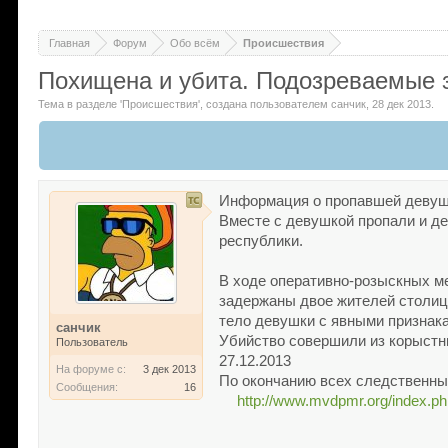
Главная
Форум
Обо всём
Происшествия
Похищена и убита. Подозреваемые
Тема в разделе '
Происшествия
'
, создана пользователем
санчик
,
28 дек 2013
.
Информация о пропавшей девушк
Вместе с девушкой пропали и д
республики.
В ходе оперативно-розыскных м
задержаны двое жителей столицы
тело девушки с явными признак
санчик
Убийство совершили из корыстн
Пользователь
27.12.2013
На форуме с:
3 дек 2013
По окончанию всех следственны
Сообщения:
16
http://www.mvdpmr.org/index.p