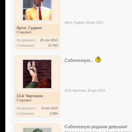
Арчи_Гудвин
,
28 дек 2013
Арчи_Гудвин
Старожил
На форуме с:
25 сен 2013
Сообщения:
21.433
Соболезную...
13-й Чертенок
,
28 дек 2013
13-й Чертенок
Старожил
На форуме с:
6 сен 2013
Сообщения:
2.954
Соболезную родным девушки!