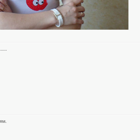
....
ям.