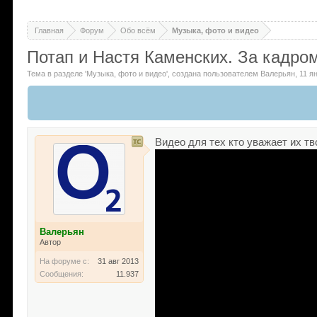
Главная
Форум
Обо всём
Музыка, фото и видео
Потап и Настя Каменских. За кадро
Тема в разделе '
Музыка, фото и видео
'
, создана пользователем
Валерьян
,
11 я
Видео для тех кто уважает их т
Валерьян
Автор
На форуме с:
31 авг 2013
Сообщения:
11.937