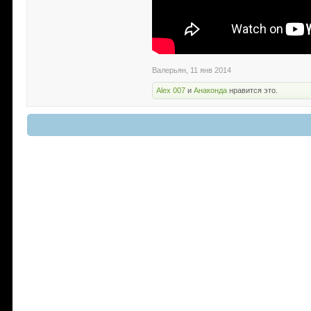
Валерьян
,
11 янв 2014
Alex 007
и
Анаконда
нравится это.